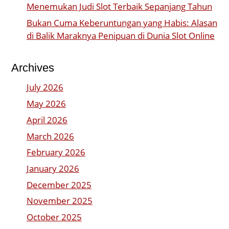
Menemukan Judi Slot Terbaik Sepanjang Tahun
Bukan Cuma Keberuntungan yang Habis: Alasan
di Balik Maraknya Penipuan di Dunia Slot Online
Archives
July 2026
May 2026
April 2026
March 2026
February 2026
January 2026
December 2025
November 2025
October 2025