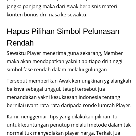
jangka panjang maka dari Awak berbisnis materi
konten bonus dri masa ke sewaktu.
Hapus Pilihan Simbol Pelunasan
Rendah
Sewaktu Player menerima guna sekarang, Member
maka akan mendapatkan yakni tiap-tiapo dri tinggi
simbol fase rendah dalam melalui gulungan.
Tersebut memberikan Awak kemungkinan yg alangkah
baiknya sebagai unggul, tetapi tersebut jua
menandakan yakni kesuksesan indonesia tentang
bernilai uvant rata-rata daripada ronde lumrah Player.
Kami menggemari tips yang dilakukan pilihan itu
untuk keuntungan penutup melalui metode dalam tak
normal tuk menyediakan player harga. Terkait jua