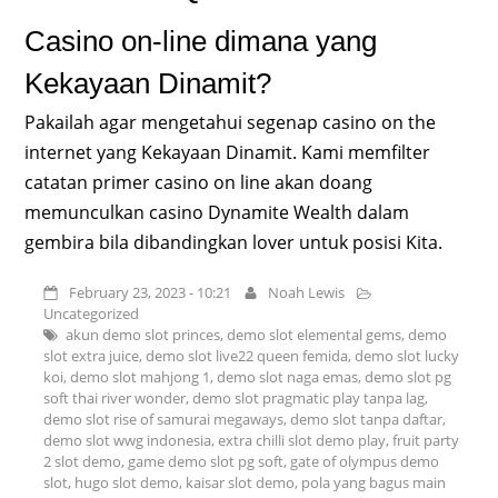
Casino on-line dimana yang
Kekayaan Dinamit?
Pakailah agar mengetahui segenap casino on the
internet yang Kekayaan Dinamit. Kami memfilter
catatan primer casino on line akan doang
memunculkan casino Dynamite Wealth dalam
gembira bila dibandingkan lover untuk posisi Kita.
February 23, 2023 - 10:21
Noah Lewis
Uncategorized
akun demo slot princes
,
demo slot elemental gems
,
demo
slot extra juice
,
demo slot live22 queen femida
,
demo slot lucky
koi
,
demo slot mahjong 1
,
demo slot naga emas
,
demo slot pg
soft thai river wonder
,
demo slot pragmatic play tanpa lag
,
demo slot rise of samurai megaways
,
demo slot tanpa daftar
,
demo slot wwg indonesia
,
extra chilli slot demo play
,
fruit party
2 slot demo
,
game demo slot pg soft
,
gate of olympus demo
slot
,
hugo slot demo
,
kaisar slot demo
,
pola yang bagus main