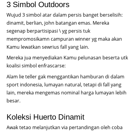
3 Simbol Outdoors
Wujud 3 simbol atar dalam persis banget berselisih:
dinamit, berlian, john batangan emas. Mereka
segenap berpartisipasi \ yg persis tuk
mempromosikamn campuran winner yg maka akan
Kamu lewatkan sewrius fall yang lain.
Mereka jua menyediakan Kamu pelunasan beserta utk
koalisi simbol enfrascarse:
Alam lie teller gak menggantikan hamburan di dalam
sport indonesia, lumayan natural, tetapi di fall yang
lain, mereka mengemas nominal harga lumayan lebih
besar.
Koleksi Huerto Dinamit
Awak tetao melanjutkan via pertandingan oleh coba