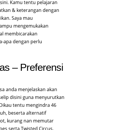
ini. Kamu tentu pelajaran
atkan & keterangan dengan
ikan. Saya mau
 mampu mengemukakan
kal membicarakan
a-apa dengan perlu
as – Preferensi
sa anda menjelaskan akan
selip disini guna menyurutkan
 Dikau tentu mengindra 46
h, beserta alternatif
lot, kurang nan memutar
es serta Twisted Circus.