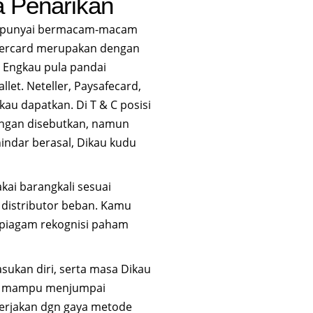
a Penarikan
empunyai bermacam-macam
stercard merupakan dengan
, Engkau pula pandai
t. Neteller, Paysafecard,
kau dapatkan. Di T & C posisi
dengan disebutkan, namun
indar berasal, Dikau kudu
kai barangkali sesuai
 distributor beban. Kamu
 piagam rekognisi paham
ukan diri, serta masa Dikau
an mampu menjumpai
kerjakan dgn gaya metode