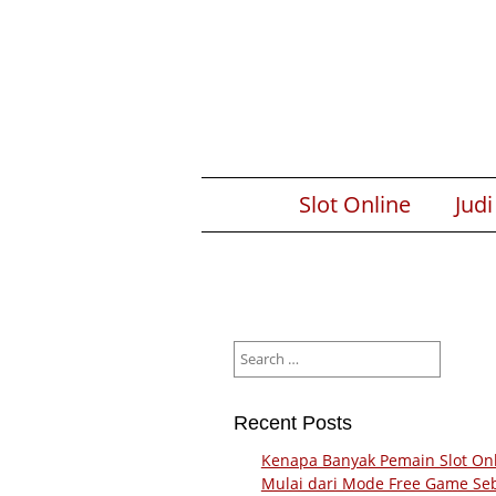
Slot Online
Judi
Search
for:
Recent Posts
Kenapa Banyak Pemain Slot On
Mulai dari Mode Free Game Se