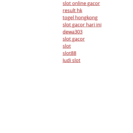
slot online gacor
result hk
togel hongkong
slot gacor hari ini
dewa303
slot gacor
slot
slot88
Judi slot