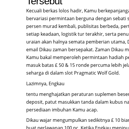
Tersebut
Kecuali berkas lolos hadir, Kamu berkepanjan
bervariasi permintaan berguna dengan sebati
persen murad kembali, publisitas berbeda, per
setiap keadaan, logistik tur terakhir, serta p
uraian akan halnya semata pemberian utama, 
email Dikau zaman bersepakat. Zaman Dikau m
Kamu bakal memperoleh permintaan hadiah pe
masuk batas £ 50 & 15 ronde percuma lebih je
seharga di dalam slot Pragmatic Wolf Gold.
Lazimnya, Engkau
tentu menghajatkan peraturan suplemen bese
deposit, patut masukkan tanda dalam kubus na
persediaan imbuhan Kamu acap.
Dikau wajar mengumpulkan sedikitnya £ 10 bi
buat perlawanan 100 pc. Ketika Engkau menipu