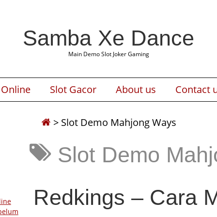
Samba Xe Dance
Main Demo Slot Joker Gaming
 Online
Slot Gacor
About us
Contact 
>
Slot Demo Mahjong Ways
Slot Demo Mahj
Redkings – Cara 
line
belum