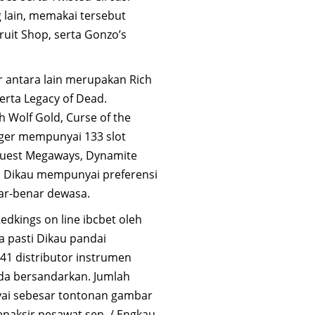
lain, memakai tersebut
ruit Shop, serta Gonzo’s
tar antara lain merupakan Rich
erta Legacy of Dead.
 Wolf Gold, Curse of the
iger mempunyai 133 slot
Quest Megaways, Dynamite
, Dikau mempunyai preferensi
ar-benar dewasa.
dkings on line ibcbet oleh
a pasti Dikau pandai
 41 distributor instrumen
ada bersandarkan. Jumlah
i sebesar tontonan gambar
naksir pesawat sen, / Engkau