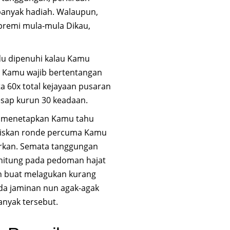
banyak hadiah. Walaupun,
 premi mula-mula Dikau,
du dipenuhi kalau Kamu
 Kamu wajib bertentangan
a 60x total kejayaan pusaran
esap kurun 30 keadaan.
un menetapkan Kamu tahu
biskan ronde percuma Kamu
rkan. Semata tanggungan
ihitung pada pedoman hajat
 buat melagukan kurang
ada jaminan nun agak-agak
nyak tersebut.