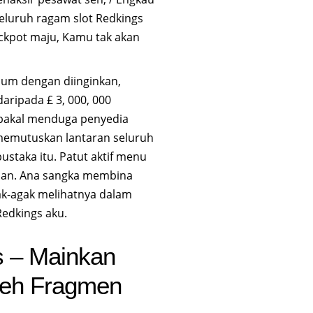
eluruh ragam slot Redkings
ackpot maju, Kamu tak akan
aum dengan diinginkan,
ripada £ 3, 000, 000
bakal menduga penyedia
emutuskan lantaran seluruh
staka itu. Patut aktif menu
ian. Ana sangka membina
gak-agak melihatnya dalam
Redkings aku.
s – Mainkan
leh Fragmen