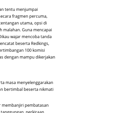
gan tentu menjumpai
 secara fragmen percuma,
tentangan utama, opsi di
enuh malahan. Guna mencapai
Dikau wajar mencoba tanda
encatat beserta Redkings,
rtimbangan 100 komisi
las dengan mampu dikerjakan
rta masa menyelenggarakan
n bertimbal beserta nikmati
ar membanjiri pembatasan
 tanggungan, perkiraan