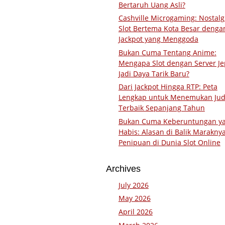
Bertaruh Uang Asli?
Cashville Microgaming: Nostalg
Slot Bertema Kota Besar denga
Jackpot yang Menggoda
Bukan Cuma Tentang Anime:
Mengapa Slot dengan Server J
Jadi Daya Tarik Baru?
Dari Jackpot Hingga RTP: Peta
Lengkap untuk Menemukan Judi
Terbaik Sepanjang Tahun
Bukan Cuma Keberuntungan y
Habis: Alasan di Balik Marakny
Penipuan di Dunia Slot Online
Archives
July 2026
May 2026
April 2026