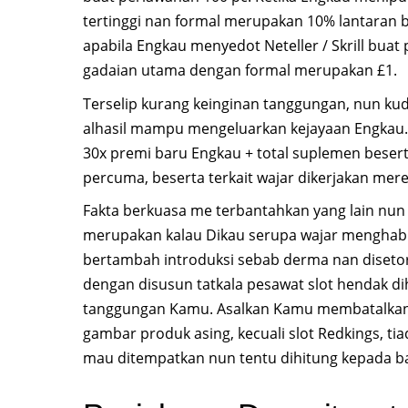
tertinggi nan formal merupakan 10% lantaran 
apabila Engkau menyedot Neteller / Skrill buat
gadaian utama dengan formal merupakan £1.
Terselip kurang keinginan tanggungan, nun ku
alhasil mampu mengeluarkan kejayaan Engkau.
30x premi baru Engkau + total suplemen besert
percuma, beserta terkait wajar dikerjakan mer
Fakta berkuasa me terbantahkan yang lain n
merupakan kalau Dikau serupa wajar mengha
bertambah introduksi sebab derma nan diseto
dengan disusun tatkala pesawat slot hendak d
tanggungan Kamu. Asalkan Kamu membatalkan
gambar produk asing, kecuali slot Redkings, ti
mau ditempatkan nun tentu dihitung kepada ba