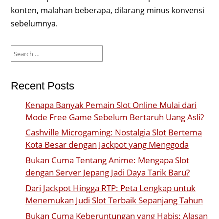
konten, malahan beberapa, dilarang minus konvensi
sebelumnya.
Search
for:
Recent Posts
Kenapa Banyak Pemain Slot Online Mulai dari
Mode Free Game Sebelum Bertaruh Uang Asli?
Cashville Microgaming: Nostalgia Slot Bertema
Kota Besar dengan Jackpot yang Menggoda
Bukan Cuma Tentang Anime: Mengapa Slot
dengan Server Jepang Jadi Daya Tarik Baru?
Dari Jackpot Hingga RTP: Peta Lengkap untuk
Menemukan Judi Slot Terbaik Sepanjang Tahun
Bukan Cuma Keberuntungan yang Habis: Alasan