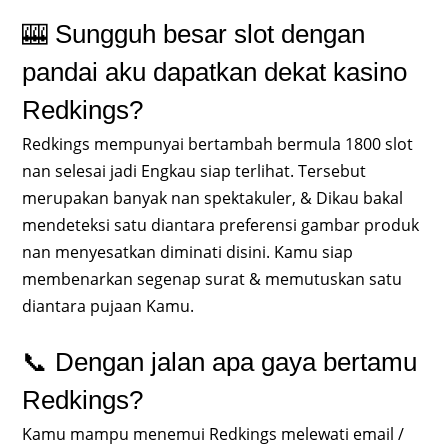
🎰 Sungguh besar slot dengan
pandai aku dapatkan dekat kasino
Redkings?
Redkings mempunyai bertambah bermula 1800 slot
nan selesai jadi Engkau siap terlihat. Tersebut
merupakan banyak nan spektakuler, & Dikau bakal
mendeteksi satu diantara preferensi gambar produk
nan menyesatkan diminati disini. Kamu siap
membenarkan segenap surat & memutuskan satu
diantara pujaan Kamu.
📞 Dengan jalan apa gaya bertamu
Redkings?
Kamu mampu menemui Redkings melewati email /