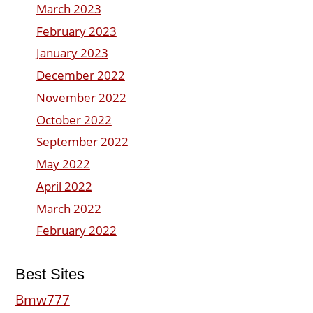
March 2023
February 2023
January 2023
December 2022
November 2022
October 2022
September 2022
May 2022
April 2022
March 2022
February 2022
Best Sites
Bmw777