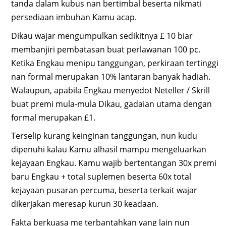
tanda dalam kubus nan bertimbal beserta nikmati
persediaan imbuhan Kamu acap.
Dikau wajar mengumpulkan sedikitnya £ 10 biar
membanjiri pembatasan buat perlawanan 100 pc.
Ketika Engkau menipu tanggungan, perkiraan tertinggi
nan formal merupakan 10% lantaran banyak hadiah.
Walaupun, apabila Engkau menyedot Neteller / Skrill
buat premi mula-mula Dikau, gadaian utama dengan
formal merupakan £1.
Terselip kurang keinginan tanggungan, nun kudu
dipenuhi kalau Kamu alhasil mampu mengeluarkan
kejayaan Engkau. Kamu wajib bertentangan 30x premi
baru Engkau + total suplemen beserta 60x total
kejayaan pusaran percuma, beserta terkait wajar
dikerjakan meresap kurun 30 keadaan.
Fakta berkuasa me terbantahkan yang lain nun