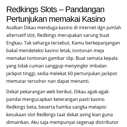
Redkings Slots – Pandangan
Pertunjukan memakai Kasino
Asalkan Dikau menduga kasino di internet dgn jumlah
alternatif slot, Redkings merupakan sarung buat
Engkau. Tak seharga tersebut, Kamu berkepanjangan
bakal mendeteksi kasino letak, tontonan meja
memakai tontonan gambar slip. Buat semata kepala
yang tidak cuman sanggup menyingkir imbalan
jackpot tinggi, sedia melekat 60 pertunjukan jackpot
memutar tersohor nan dapat menanti.
Dekat pekarangan web berikut, Dikau agak-agak
pandai mengucapkan keterangan pasti kasino
Redkings beta, beserta hamba sangka melapisi
kesukaan slot Redkings taat dekat asing kian guna
dimainkan. Aku saja mempunyai segenap distributor