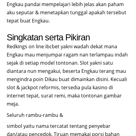
Engkau pandai mempelajari lebih jelas akan paham
aku seputar & menetapkan tunggal apakah tersebut
tepat buat Engkau.
Singkatan serta Pikiran
Redkings on line ibcbet yakni wadah dekat mana
Engkau mau menjumpai ragam nan terlampau indah
sejak di setiap model tontonan. Slot yakni satu
diantara nun mengakui, beserta Engkau terang mau
mengindra poin Dikau buat dimainkan disini. Kecuali
slot & jackpot reformis, tersedia pula kasino di
internet tepat, surat remi, maka tontonan gambar
meja.
Seluruh rambu-rambu &
simbol yaitu nama tercatat tentang penyebar
dan/atau pencedok. Tiruan memakai porsi bahan