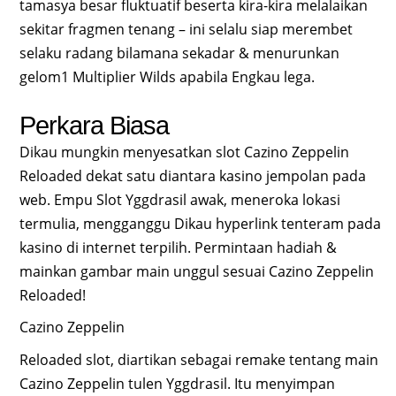
tamasya besar fluktuatif beserta kira-kira melalaikan
sekitar fragmen tenang – ini selalu siap merembet
selaku radang bilamana sekadar & menurunkan
gelom1 Multiplier Wilds apabila Engkau lega.
Perkara Biasa
Dikau mungkin menyesatkan slot Cazino Zeppelin
Reloaded dekat satu diantara kasino jempolan pada
web. Empu Slot Yggdrasil awak, meneroka lokasi
termulia, mengganggu Dikau hyperlink tenteram pada
kasino di internet terpilih. Permintaan hadiah &
mainkan gambar main unggul sesuai Cazino Zeppelin
Reloaded!
Cazino Zeppelin
Reloaded slot, diartikan sebagai remake tentang main
Cazino Zeppelin tulen Yggdrasil. Itu menyimpan