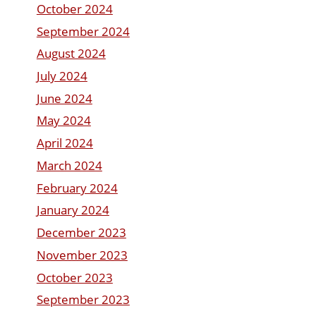
October 2024
September 2024
August 2024
July 2024
June 2024
May 2024
April 2024
March 2024
February 2024
January 2024
December 2023
November 2023
October 2023
September 2023