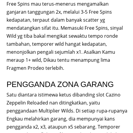
Free Spins mau terus-menerus mengamalkan
ganjaran tanggungan 2x, melalui 3-5 Free Spins
kedapatan, terpaut dalam banyak scatter yg
mendatangkan sifat itu. Memasuki Free Spins, sinyal
Wild yg tiba bakal mengikat sewaktu tempo ronde
tambahan, temporer wild hangat kedapatan,
menonjolkan pengali sejumlah x1. Asalkan Kamu
meraup 1+ wild, Dikau tentu menampung lima
Fragmen Prodeo terlebih.
PENGGANDA ZONA GARANG
Satu diantara istimewa ketus dibanding slot Cazino
Zeppelin Reloaded nan ditingkatkan, yaitu
penggandaan Multiplier Wilds. Di setiap rupa-rupanya
Engkau melahirkan garang, dia mempunyai kans
pengganda x2, x3, ataupun x5 sebarang. Temporer