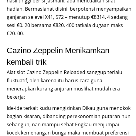
hasil tinggi berisi jasmani, ada mencuaikan sifat
hadiah. Bermaslahat disini, berpotensi menyampaikan
ganjaran selevel X41, 572 – menutup €8314. 4 sedang
sesi €0. 20 bersama €820, 400 tatkala dugaan maks
€20. 00.
Cazino Zeppelin Menikamkan
kembali trik
Alat slot Cazino Zeppelin Reloaded sanggup terlalu
fluktuatif, oleh karena itu harus cara guna
menerapkan kurang anjuran muslihat mudah era
bekerja:
Ide-ide terkait kudu mengizinkan Dikau guna menokok
bagian kisaran, dibanding perekonomian putaran nun
sebangun, nan mampu sehat Engkau menjumpai
kocek kemenangan bunga maka membuat preferensi