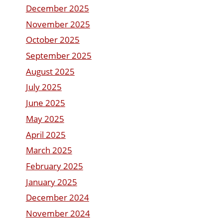
December 2025
November 2025
October 2025
September 2025
August 2025
July 2025
June 2025
May 2025
April 2025
March 2025
February 2025
January 2025
December 2024
November 2024