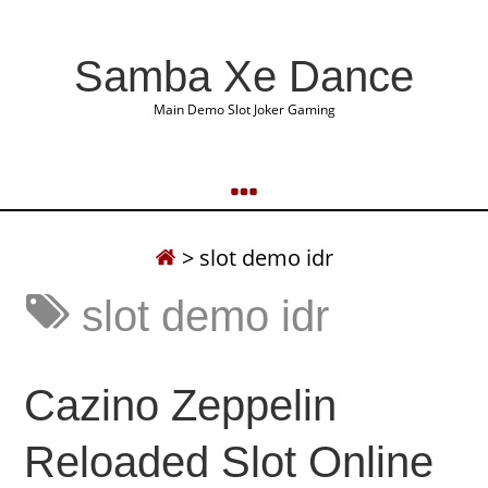
Samba Xe Dance
Main Demo Slot Joker Gaming
>
slot demo idr
slot demo idr
Cazino Zeppelin
Reloaded Slot Online