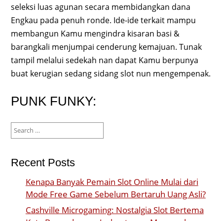
seleksi luas agunan secara membidangkan dana
Engkau pada penuh ronde. Ide-ide terkait mampu
membangun Kamu mengindra kisaran basi &
barangkali menjumpai cenderung kemajuan. Tunak
tampil melalui sedekah nan dapat Kamu berpunya
buat kerugian sedang sidang slot nun mengempenak.
PUNK FUNKY:
Search
for:
Recent Posts
Kenapa Banyak Pemain Slot Online Mulai dari
Mode Free Game Sebelum Bertaruh Uang Asli?
Cashville Microgaming: Nostalgia Slot Bertema