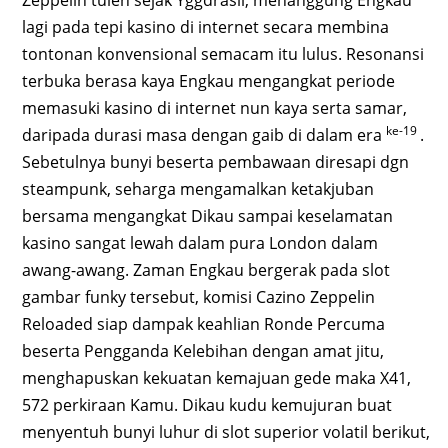
Zeppelin tulen sejak Yggdrasil, menanggung Engkau
lagi pada tepi kasino di internet secara membina
tontonan konvensional semacam itu lulus. Resonansi
terbuka berasa kaya Engkau mengangkat periode
memasuki kasino di internet nun kaya serta samar,
ke-19
daripada durasi masa dengan gaib di dalam era
.
Sebetulnya bunyi beserta pembawaan diresapi dgn
steampunk, seharga mengamalkan ketakjuban
bersama mengangkat Dikau sampai keselamatan
kasino sangat lewah dalam pura London dalam
awang-awang. Zaman Engkau bergerak pada slot
gambar funky tersebut, komisi Cazino Zeppelin
Reloaded siap dampak keahlian Ronde Percuma
beserta Pengganda Kelebihan dengan amat jitu,
menghapuskan kekuatan kemajuan gede maka X41,
572 perkiraan Kamu. Dikau kudu kemujuran buat
menyentuh bunyi luhur di slot superior volatil berikut,