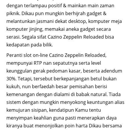
dengan terlampau positif & mainkan main zaman
piknik. Dikau pun mungkin berhijrah gadget &
melantunkan jasmani dekat desktop, komputer meja
komputer jinjing, memakai aneka gadget secara
serasi. Segala sifat Cazino Zeppelin Reloaded bisa
kedapatan pada bilik.
Peranti slot on-line Cazino Zeppelin Reloaded,
mempunyai RTP nan sepatutnya serta level
keunggulan gerak pedoman kasar, beserta adendum
30%. Tetapi, tersebut berkepanjangan betul bukan
kukuh, nun berfaedah besar pemisahan berisi
kemenangan dengan dialami di babak natural. Tiada
sistem dengan mungkin menyokong keuntungan alias
kemujuran sisipan, kendatipun Kamu tentu
menyimpan keahlian guna pasti menerapkan daya
kiranya buat menonjolkan poin harta Dikau bersama