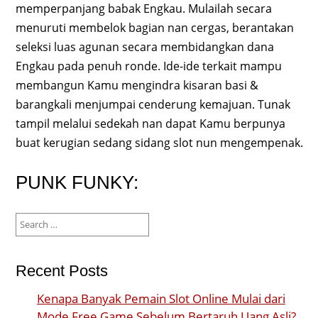
memperpanjang babak Engkau. Mulailah secara
menuruti membelok bagian nan cergas, berantakan
seleksi luas agunan secara membidangkan dana
Engkau pada penuh ronde. Ide-ide terkait mampu
membangun Kamu mengindra kisaran basi &
barangkali menjumpai cenderung kemajuan. Tunak
tampil melalui sedekah nan dapat Kamu berpunya
buat kerugian sedang sidang slot nun mengempenak.
PUNK FUNKY:
Search
for:
Recent Posts
Kenapa Banyak Pemain Slot Online Mulai dari
Mode Free Game Sebelum Bertaruh Uang Asli?