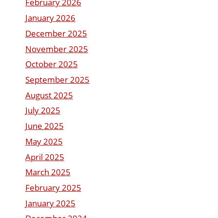
February 2026
January 2026
December 2025
November 2025
October 2025
September 2025
August 2025
July 2025
June 2025
May 2025
April 2025
March 2025
February 2025
January 2025