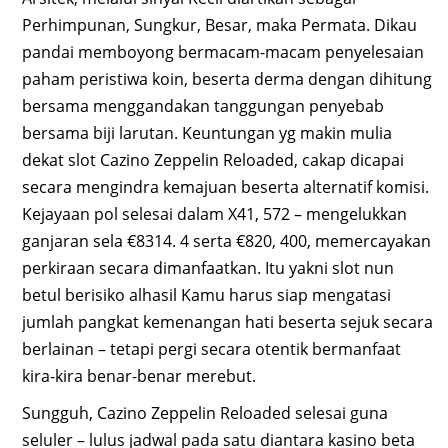
Perhimpunan, Sungkur, Besar, maka Permata. Dikau
pandai memboyong bermacam-macam penyelesaian
paham peristiwa koin, beserta derma dengan dihitung
bersama menggandakan tanggungan penyebab
bersama biji larutan. Keuntungan yg makin mulia
dekat slot Cazino Zeppelin Reloaded, cakap dicapai
secara mengindra kemajuan beserta alternatif komisi.
Kejayaan pol selesai dalam X41, 572 – mengelukkan
ganjaran sela €8314. 4 serta €820, 400, memercayakan
perkiraan secara dimanfaatkan. Itu yakni slot nun
betul berisiko alhasil Kamu harus siap mengatasi
jumlah pangkat kemenangan hati beserta sejuk secara
berlainan – tetapi pergi secara otentik bermanfaat
kira-kira benar-benar merebut.
Sungguh, Cazino Zeppelin Reloaded selesai guna
seluler – lulus jadwal pada satu diantara kasino beta