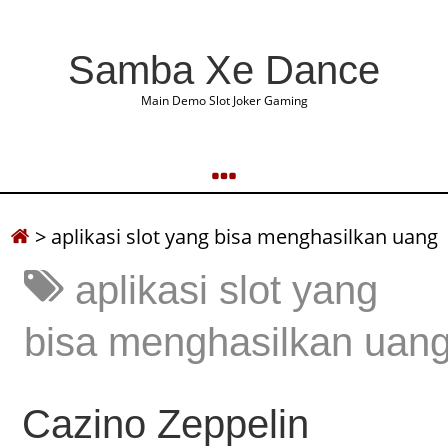
Samba Xe Dance
Main Demo Slot Joker Gaming
>
aplikasi slot yang bisa menghasilkan uang
aplikasi slot yang
bisa menghasilkan uan
Cazino Zeppelin