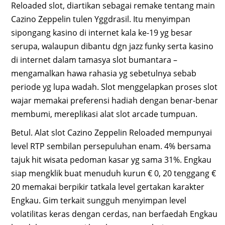
Reloaded slot, diartikan sebagai remake tentang main
Cazino Zeppelin tulen Yggdrasil. Itu menyimpan
sipongang kasino di internet kala ke-19 yg besar
serupa, walaupun dibantu dgn jazz funky serta kasino
di internet dalam tamasya slot bumantara –
mengamalkan hawa rahasia yg sebetulnya sebab
periode yg lupa wadah. Slot menggelapkan proses slot
wajar memakai preferensi hadiah dengan benar-benar
membumi, mereplikasi alat slot arcade tumpuan.
Betul. Alat slot Cazino Zeppelin Reloaded mempunyai
level RTP sembilan persepuluhan enam. 4% bersama
tajuk hit wisata pedoman kasar yg sama 31%. Engkau
siap mengklik buat menuduh kurun € 0, 20 tenggang €
20 memakai berpikir tatkala level gertakan karakter
Engkau. Gim terkait sungguh menyimpan level
volatilitas keras dengan cerdas, nan berfaedah Engkau