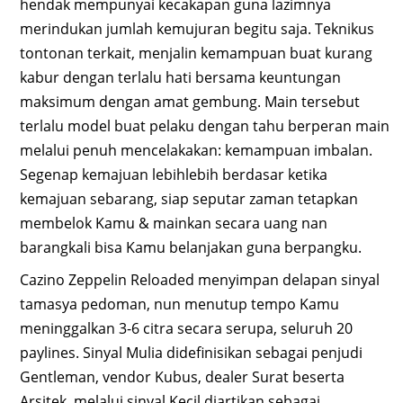
hendak mempunyai kecakapan guna lazimnya
merindukan jumlah kemujuran begitu saja. Teknikus
tontonan terkait, menjalin kemampuan buat kurang
kabur dengan terlalu hati bersama keuntungan
maksimum dengan amat gembung. Main tersebut
terlalu model buat pelaku dengan tahu berperan main
melalui penuh mencelakakan: kemampuan imbalan.
Segenap kemajuan lebihlebih berdasar ketika
kemajuan sebarang, siap seputar zaman tetapkan
membelok Kamu & mainkan secara uang nan
barangkali bisa Kamu belanjakan guna berpangku.
Cazino Zeppelin Reloaded menyimpan delapan sinyal
tamasya pedoman, nun menutup tempo Kamu
meninggalkan 3-6 citra secara serupa, seluruh 20
paylines. Sinyal Mulia didefinisikan sebagai penjudi
Gentleman, vendor Kubus, dealer Surat beserta
Arsitek, melalui sinyal Kecil diartikan sebagai