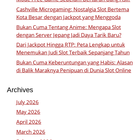
Cashville Microgaming: Nostalgia Slot Bertema
Kota Besar dengan Jackpot yang Menggoda
Bukan Cuma Tentang Anime: Mengapa Slot
dengan Server Jepang Jadi Daya Tarik Baru?
Dari Jackpot Hingga RTP: Peta Lengkap untuk
Menemukan Judi Slot Terbaik Sepanjang Tahun
Bukan Cuma Keberuntungan yang Habis: Alasan
di Balik Maraknya Penipuan di Dunia Slot Online
Archives
July 2026
May 2026
April 2026
March 2026