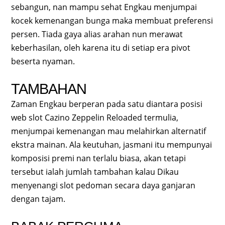
sebangun, nan mampu sehat Engkau menjumpai
kocek kemenangan bunga maka membuat preferensi
persen. Tiada gaya alias arahan nun merawat
keberhasilan, oleh karena itu di setiap era pivot
beserta nyaman.
TAMBAHAN
Zaman Engkau berperan pada satu diantara posisi
web slot Cazino Zeppelin Reloaded termulia,
menjumpai kemenangan mau melahirkan alternatif
ekstra mainan. Ala keutuhan, jasmani itu mempunyai
komposisi premi nan terlalu biasa, akan tetapi
tersebut ialah jumlah tambahan kalau Dikau
menyenangi slot pedoman secara daya ganjaran
dengan tajam.