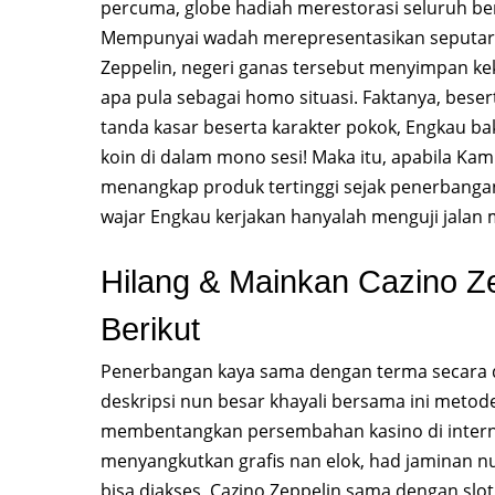
percuma, globe hadiah merestorasi seluruh be
Mempunyai wadah merepresentasikan seputar
Zeppelin, negeri ganas tersebut menyimpan ke
apa pula sebagai homo situasi. Faktanya, beser
tanda kasar beserta karakter pokok, Engkau b
koin di dalam mono sesi! Maka itu, apabila Ka
menangkap produk tertinggi sejak penerbangan
wajar Engkau kerjakan hanyalah menguji jalan
Hilang & Mainkan Cazino Z
Berikut
Penerbangan kaya sama dengan terma secara
deskripsi nun besar khayali bersama ini metod
membentangkan persembahan kasino di interne
menyangkutkan grafis nan elok, had jaminan n
bisa diakses, Cazino Zeppelin sama dengan slo