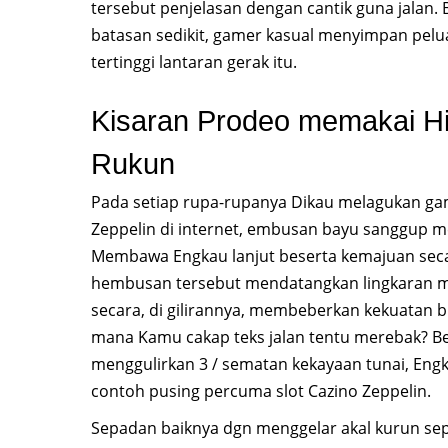
tersebut penjelasan dengan cantik guna jala
batasan sedikit, gamer kasual menyimpan pelu
tertinggi lantaran gerak itu.
Kisaran Prodeo memakai Hi
Rukun
Pada setiap rupa-rupanya Dikau melagukan ga
Zeppelin di internet, embusan bayu sanggup m
Membawa Engkau lanjut beserta kemajuan sec
hembusan tersebut mendatangkan lingkaran m
secara, di gilirannya, membeberkan kekuatan 
mana Kamu cakap teks jalan tentu merebak? Ber
menggulirkan 3 / sematan kekayaan tunai, Eng
contoh pusing percuma slot Cazino Zeppelin.
Sepadan baiknya dgn menggelar akal kurun se