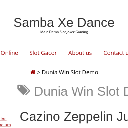
Samba Xe Dance
Main Demo Slot Joker Gaming
 Online
Slot Gacor
About us
Contact 
>
Dunia Win Slot Demo
Dunia Win Slot
Cazino Zeppelin Ju
line
belum