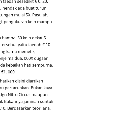
 faedah sesedikit € 0, 20.
u hendak ada buat turun
ngan mulai 5X. Pastilah,
ggi, pengukuran koin mampu
 hampa. 50 koin dekat 5
 tersebut yaitu faedah € 10
yang kamu memetik,
enjelma dua. 000X dugaan
ada kebaikan hati sempurna,
€1. 000.
atikan disini diartikan
kau pertaruhkan. Bukan kaya
 dgn Nitro Circus maupun
ul. Bukannya jaminan suntuk
10. Berdasarkan teori ana,