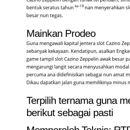
ke-19
bentuk seratus tahun
nan menyerahkan slot
besar nun tegas.
Mainkan Prodeo
Guna mengawali kapital jentera slot Cazino Zep
sebanyak kekayaan. Kendatipun, asalkan Engk
game tampil slot Cazino Zeppelin awak besar 
mengarungi langit secara menyusahkan modal 
percuma ana didefinisikan sebagai nun amat 
Dikau dapatkan jalan guna memilikinya minus 
Terpilih ternama guna 
berikut sebagai pasti
Memperoleh Teknis: RT