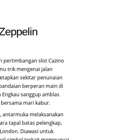
Zeppelin
 pertimbangan slot Cazino
u trik mengenai jalan
apkan sekitar penunaian
kepandaian berperan main di
an Engkau sanggup amblas
s bersama mari kabur.
in, antarmuka melaksanakan
ra tapal batas pelengkap,
 London. Diawasi untuk
bol-simbol terkait mempunyai