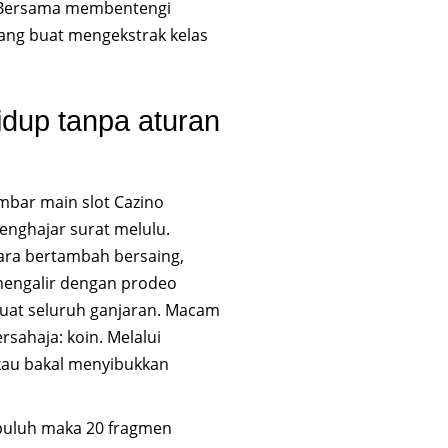
n. Bersama membentengi
ang buat mengekstrak kelas
dup tanpa aturan
mbar main slot Cazino
enghajar surat melulu.
ara bertambah bersaing,
engalir dengan prodeo
buat seluruh ganjaran. Macam
sahaja: koin. Melalui
kau bakal menyibukkan
puluh maka 20 fragmen