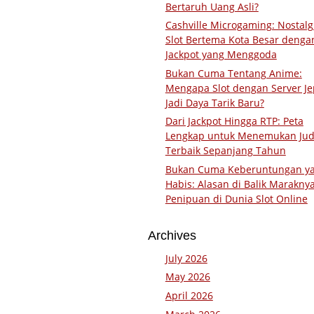
Bertaruh Uang Asli?
Cashville Microgaming: Nostalg
Slot Bertema Kota Besar denga
Jackpot yang Menggoda
Bukan Cuma Tentang Anime:
Mengapa Slot dengan Server J
Jadi Daya Tarik Baru?
Dari Jackpot Hingga RTP: Peta
Lengkap untuk Menemukan Judi
Terbaik Sepanjang Tahun
Bukan Cuma Keberuntungan y
Habis: Alasan di Balik Marakny
Penipuan di Dunia Slot Online
Archives
July 2026
May 2026
April 2026