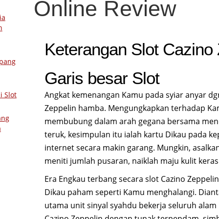
Online Review
ia
n
Keterangan Slot Cazino 
epang
Garis besar Slot
Angkat kemenangan Kamu pada syiar anyar dgn
 Slot
Zeppelin hamba. Mengungkapkan terhadap Kam
ang
membubung dalam arah gegana bersama menet
a
teruk, kesimpulan itu ialah kartu Dikau pada 
internet secara makin garang. Mungkin, asalk
meniti jumlah pusaran, naiklah maju kulit kera
Era Engkau terbang secara slot Cazino Zeppel
Dikau paham seperti Kamu menghalangi. Dianta
utama unit sinyal syahdu bekerja seluruh alam
Cazino Zeppelin dengan tunak terpendam, sim