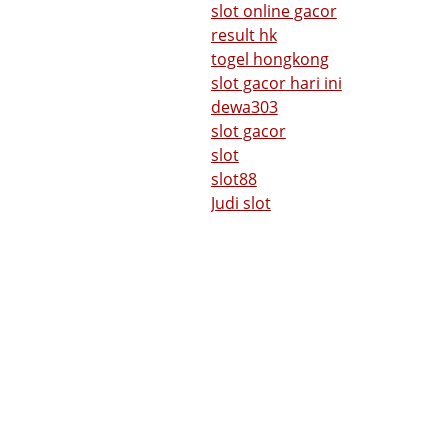
slot online gacor
result hk
togel hongkong
slot gacor hari ini
dewa303
slot gacor
slot
slot88
Judi slot