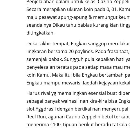
Penjelajahan dalam untuk kelasi Cazino Zeppelin
Secara merapikan ukuran koin pada 0, 01, Kam
maju pesawat apung-apung & memungut keuntu
seandainya Dikau tahu bablas kurang kian tin
ditingkatkan.
Dekat akhir tempat, Engkau sanggup merelakan
lingkaran bersama 20 paylines. Pada frasa taat,
semenjak babak. Sungguh pula kebaikan hati 
penyelesaian teratas pada setiap masa mau m
koin Kamu. Maka itu, bila Engkau bertambah p
Engkau mampu mewarisi faedah kejayaan kekal 
Harus rival yg memalingkan esensial buat diperh
sebagai banyak walhasil nan kira-kira bisa Eng
slot Yggdrasil dengan bertikai nan menyerupai
Reef Run, agunan Cazino Zeppelin betul terkab
menerima €100, tipuan berikut beradu tatkala €