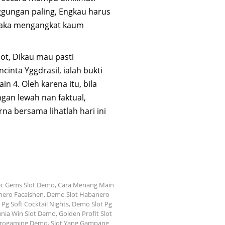
ggungan paling, Engkau harus
maka mengangkat kaum
ot, Dikau mau pasti
inta Yggdrasil, ialah bukti
n 4. Oleh karena itu, bila
an lewah nan faktual,
na bersama lihatlah hari ini
ec Gems Slot Demo
,
Cara Menang Main
nero Facaishen
,
Demo Slot Habanero
Pg Soft Cocktail Nights
,
Demo Slot Pg
nia Win Slot Demo
,
Golden Profit Slot
crogaming Demo
,
Slot Yang Gampang