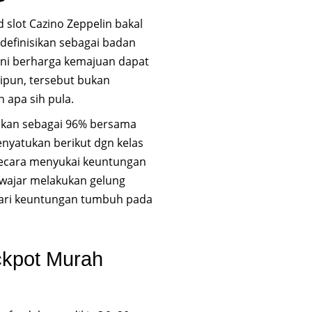
 slot Cazino Zeppelin bakal
idefinisikan sebagai badan
ini berharga kemajuan dapat
ipun, tersebut bukan
 apa sih pula.
rtikan sebagai 96% bersama
nyatukan berikut dgn kelas
 secara menyukai keuntungan
u wajar melakukan gelung
dari keuntungan tumbuh pada
ckpot Murah