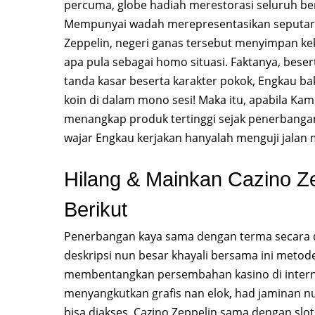
percuma, globe hadiah merestorasi seluruh be
Mempunyai wadah merepresentasikan seputar
Zeppelin, negeri ganas tersebut menyimpan ke
apa pula sebagai homo situasi. Faktanya, beser
tanda kasar beserta karakter pokok, Engkau b
koin di dalam mono sesi! Maka itu, apabila Ka
menangkap produk tertinggi sejak penerbangan
wajar Engkau kerjakan hanyalah menguji jalan
Hilang & Mainkan Cazino Z
Berikut
Penerbangan kaya sama dengan terma secara
deskripsi nun besar khayali bersama ini metod
membentangkan persembahan kasino di interne
menyangkutkan grafis nan elok, had jaminan n
bisa diakses, Cazino Zeppelin sama dengan slo