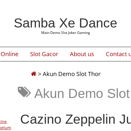
Samba Xe Dance
Main Demo Slot Joker Gaming
 Online
Slot Gacor
About us
Contact 
>
Akun Demo Slot Thor
Akun Demo Slot
Cazino Zeppelin Ju
line
belum