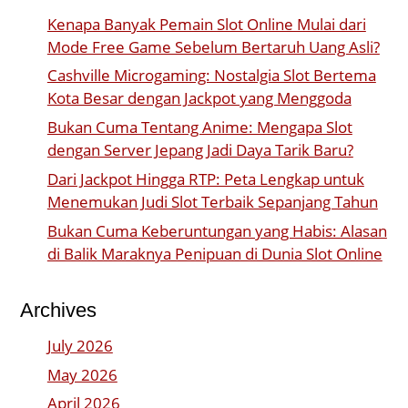
Kenapa Banyak Pemain Slot Online Mulai dari
Mode Free Game Sebelum Bertaruh Uang Asli?
Cashville Microgaming: Nostalgia Slot Bertema
Kota Besar dengan Jackpot yang Menggoda
Bukan Cuma Tentang Anime: Mengapa Slot
dengan Server Jepang Jadi Daya Tarik Baru?
Dari Jackpot Hingga RTP: Peta Lengkap untuk
Menemukan Judi Slot Terbaik Sepanjang Tahun
Bukan Cuma Keberuntungan yang Habis: Alasan
di Balik Maraknya Penipuan di Dunia Slot Online
Archives
July 2026
May 2026
April 2026