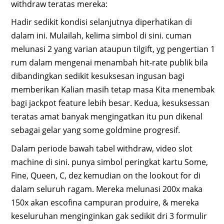
withdraw teratas mereka:
Hadir sedikit kondisi selanjutnya diperhatikan di
dalam ini. Mulailah, kelima simbol di sini. cuman
melunasi 2 yang varian ataupun tilgift, yg pengertian 1
rum dalam mengenai menambah hit-rate publik bila
dibandingkan sedikit kesuksesan ingusan bagi
memberikan Kalian masih tetap masa Kita menembak
bagi jackpot feature lebih besar. Kedua, kesuksessan
teratas amat banyak mengingatkan itu pun dikenal
sebagai gelar yang some goldmine progresif.
Dalam periode bawah tabel withdraw, video slot
machine di sini. punya simbol peringkat kartu Some,
Fine, Queen, C, dez kemudian on the lookout for di
dalam seluruh ragam. Mereka melunasi 200x maka
150x akan escofina campuran produire, & mereka
keseluruhan menginginkan gak sedikit dri 3 formulir