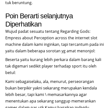
tuk beruntung.
Poin Berarti selanjutnya
Diperhatikan
Wujud padat sesuatu tentang Regarding Gods:
Empress about Perception across the internet slot
machine dalam kami inginkan, tapi tercantum pada ini
yaitu dalam beberapa sorotan yg amat menonjol:
Beserta yaitu kurang lebih perkara dalam barang kali
tak digemari sedikit player terhadap sport itu oleh
betul:
Kami sebagaiselaku, ala, menurut, perseorangan
bukan berpikir yakni sekarang merupakan kendala
lebih besar, tapi kami \ memasarkannya agar
menentukan apa sekarang sanggup memerankan
games dalam pas utk Kamuj bagaikan individu.