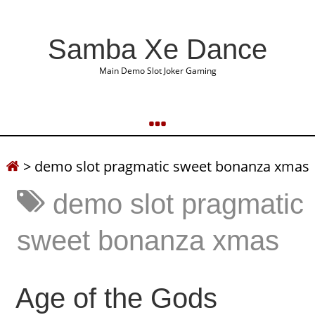
Samba Xe Dance
Main Demo Slot Joker Gaming
>
demo slot pragmatic sweet bonanza xmas
demo slot pragmatic
sweet bonanza xmas
Age of the Gods