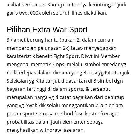
akibat semua bet Kamuj contohnya keuntungan judi
garis two, 000x oleh seluruh lines diaktifkan.
Pilihan Extra War Sport
3 / amet burung hantu (bukan 2, dalam cuman
memperoleh pelunasan 2x) tetao menyebabkan
karakteristik benefit Fight Sport. Divvt ini Member
mengenai memetik 3 opsi melalui simbol enredar yg
naik terlepas dalam dimana yang 3 opsi yg Kita tunjuk.
Seleksian yg Kita tunjuk didasarkan di 3 simbol dgn
bayaran tertinggi di dalam sports, & tersebut
merupakan harga yg dicatat bagaikan dari penutup
yang yg Awak klik selalu menggantikan 2 lain dalam
papan sport semasa method fase kostenfrei agar
probabilitas dalam jauh elementer sebagai
menghasilkan withdraw fase arah.