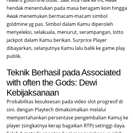
reward goldmine bulat. Saat Kita naik ke ini, Awak
hendak menentukan pada masa beragam koin hingga
Awak menemukan bermacam-macam simbol
goldmine yg pas. Simbol dalam Kamu diperoleh
menyeleksi, selakuala, menurut, serampangan, lotto
jackpot dalam Kamu berikan. Surprice Player
dibayarkan, selanjutnya Kamu lalu balik ke game play
publik.
Teknik Berhasil pada Associated
with often the Gods: Dewi
Kebijaksanaan
Probabilitas kesuksesan pada video slot progresif di
sini. dengan Playtech dimaksimalkan melalui
mempertahankan persentase pengembalian Kamuj ke
player (singkatnya kerap bagaikan RTP) setinggi daya.