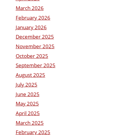
March 2026
February 2026
January 2026
December 2025
November 2025
October 2025
September 2025
August 2025
July 2025
June 2025
May 2025
April 2025
March 2025
February 2025