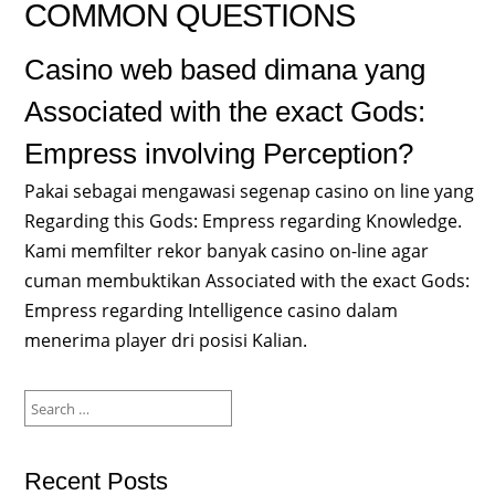
COMMON QUESTIONS
Casino web based dimana yang
Associated with the exact Gods:
Empress involving Perception?
Pakai sebagai mengawasi segenap casino on line yang
Regarding this Gods: Empress regarding Knowledge.
Kami memfilter rekor banyak casino on-line agar
cuman membuktikan Associated with the exact Gods:
Empress regarding Intelligence casino dalam
menerima player dri posisi Kalian.
Search
for:
Recent Posts