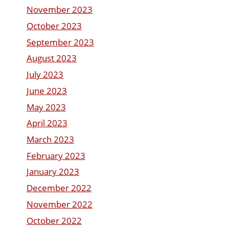
November 2023
October 2023
September 2023
August 2023
July 2023
June 2023
May 2023
April 2023
March 2023
February 2023
January 2023
December 2022
November 2022
October 2022