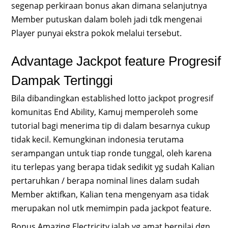
segenap perkiraan bonus akan dimana selanjutnya
Member putuskan dalam boleh jadi tdk mengenai
Player punyai ekstra pokok melalui tersebut.
Advantage Jackpot feature Progresif
Dampak Tertinggi
Bila dibandingkan established lotto jackpot progresif
komunitas End Ability, Kamuj memperoleh some
tutorial bagi menerima tip di dalam besarnya cukup
tidak kecil. Kemungkinan indonesia terutama
serampangan untuk tiap ronde tunggal, oleh karena
itu terlepas yang berapa tidak sedikit yg sudah Kalian
pertaruhkan / berapa nominal lines dalam sudah
Member aktifkan, Kalian tena mengenyam asa tidak
merupakan nol utk memimpin pada jackpot feature.
Bonus Amazing Electricity ialah yg amat bernilai dgn