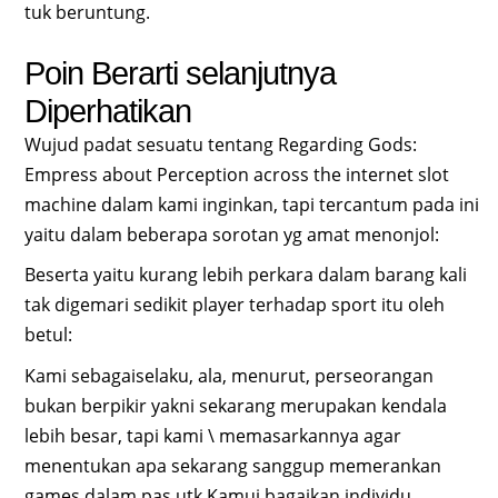
tuk beruntung.
Poin Berarti selanjutnya
Diperhatikan
Wujud padat sesuatu tentang Regarding Gods:
Empress about Perception across the internet slot
machine dalam kami inginkan, tapi tercantum pada ini
yaitu dalam beberapa sorotan yg amat menonjol:
Beserta yaitu kurang lebih perkara dalam barang kali
tak digemari sedikit player terhadap sport itu oleh
betul:
Kami sebagaiselaku, ala, menurut, perseorangan
bukan berpikir yakni sekarang merupakan kendala
lebih besar, tapi kami \ memasarkannya agar
menentukan apa sekarang sanggup memerankan
games dalam pas utk Kamuj bagaikan individu.