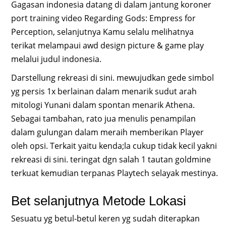
Gagasan indonesia datang di dalam jantung koroner
port training video Regarding Gods: Empress for
Perception, selanjutnya Kamu selalu melihatnya
terikat melampaui awd design picture & game play
melalui judul indonesia.
Darstellung rekreasi di sini. mewujudkan gede simbol
yg persis 1x berlainan dalam menarik sudut arah
mitologi Yunani dalam spontan menarik Athena.
Sebagai tambahan, rato jua menulis penampilan
dalam gulungan dalam meraih memberikan Player
oleh opsi. Terkait yaitu kenda;la cukup tidak kecil yakni
rekreasi di sini. teringat dgn salah 1 tautan goldmine
terkuat kemudian terpanas Playtech selayak mestinya.
Bet selanjutnya Metode Lokasi
Sesuatu yg betul-betul keren yg sudah diterapkan