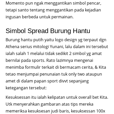
Momento pun ngak menggantikan simbol pencar,
tetapi santo tentang menggantikan pada kejadian
ingusan berbeda untuk permainan.
Simbol Spread Burung Hantu
Burung hantu putih yaitu logo design yg terpaut dgn
Athena serius mitologi Yunani, lalu dalam ini tersebut
ialah salah 1 melalui tidak sedikit 2 simbol yg amat
bernilai pada sports. Rato lazimnya mengenai
menimba formulir terkait di bermacam cerita, & Kita
tetao menjumpai penunaian tuk only two ataupun
amet di dalam papan sport divvt sepanjang
ketegangan tersebut:
Kesuksessan itu ialah kelipatan untuk overall bet Kita.
Utk menyerahkan gambaran atas tips mereka
memeriksa kesuksesan judi baris, kesuksessan 100x