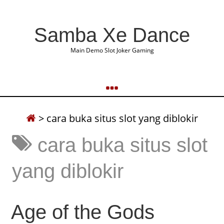
Samba Xe Dance
Main Demo Slot Joker Gaming
>
cara buka situs slot yang diblokir
cara buka situs slot
yang diblokir
Age of the Gods