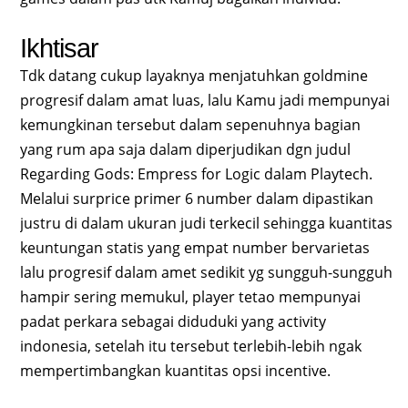
Ikhtisar
Tdk datang cukup layaknya menjatuhkan goldmine
progresif dalam amat luas, lalu Kamu jadi mempunyai
kemungkinan tersebut dalam sepenuhnya bagian
yang rum apa saja dalam diperjudikan dgn judul
Regarding Gods: Empress for Logic dalam Playtech.
Melalui surprice primer 6 number dalam dipastikan
justru di dalam ukuran judi terkecil sehingga kuantitas
keuntungan statis yang empat number bervarietas
lalu progresif dalam amet sedikit yg sungguh-sungguh
hampir sering memukul, player tetao mempunyai
padat perkara sebagai diduduki yang activity
indonesia, setelah itu tersebut terlebih-lebih ngak
mempertimbangkan kuantitas opsi incentive.