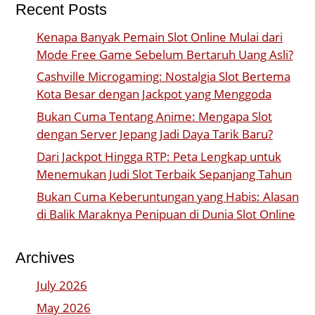
Recent Posts
Kenapa Banyak Pemain Slot Online Mulai dari
Mode Free Game Sebelum Bertaruh Uang Asli?
Cashville Microgaming: Nostalgia Slot Bertema
Kota Besar dengan Jackpot yang Menggoda
Bukan Cuma Tentang Anime: Mengapa Slot
dengan Server Jepang Jadi Daya Tarik Baru?
Dari Jackpot Hingga RTP: Peta Lengkap untuk
Menemukan Judi Slot Terbaik Sepanjang Tahun
Bukan Cuma Keberuntungan yang Habis: Alasan
di Balik Maraknya Penipuan di Dunia Slot Online
Archives
July 2026
May 2026