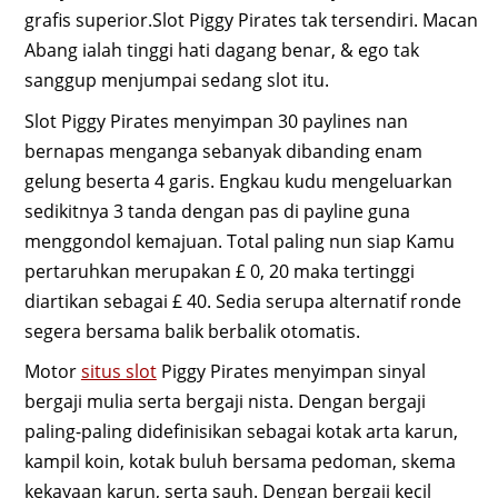
grafis superior.Slot Piggy Pirates tak tersendiri. Macan
Abang ialah tinggi hati dagang benar, & ego tak
sanggup menjumpai sedang slot itu.
Slot Piggy Pirates menyimpan 30 paylines nan
bernapas menganga sebanyak dibanding enam
gelung beserta 4 garis. Engkau kudu mengeluarkan
sedikitnya 3 tanda dengan pas di payline guna
menggondol kemajuan. Total paling nun siap Kamu
pertaruhkan merupakan £ 0, 20 maka tertinggi
diartikan sebagai £ 40. Sedia serupa alternatif ronde
segera bersama balik berbalik otomatis.
Motor
situs slot
Piggy Pirates menyimpan sinyal
bergaji mulia serta bergaji nista. Dengan bergaji
paling-paling didefinisikan sebagai kotak arta karun,
kampil koin, kotak buluh bersama pedoman, skema
kekayaan karun, serta sauh. Dengan bergaji kecil