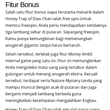
Fitur Bonus
Salah satu fitur bonus siapa terutama menarik dalam
Honey Trap of Diao Chan ialah free spin.Untuk
memicu freespin, Anda perlu mendapatkan setidaknya
tiga lambang sebar di putaran. Sepanjang freespin,
Kamu punya kemungkinan bagi memenangkan
anugerah gigantic tanpa harus bertaruh.
Selain tersebut, terletak juga fitur Money Ambil
internal game yang satu ini. Fitur ini memungkinkan
Anda mengoleksi mata uang yang tertabur dalam
gulungan untuk menang anugerah ekstra. Kecuali
tersebut, terdapat serta feature Mystery tanda yang
mampu muncul dengan acak di putaran dan juga
berganti menjadi lambang berbeda guna
meningkatkan kesempatan mengalahkan Engkau.
Honey Trap of Diao Chan ialah gim slot gacor siapa