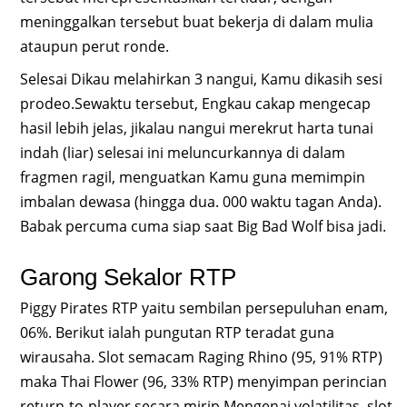
meninggalkan tersebut buat bekerja di dalam mulia
ataupun perut ronde.
Selesai Dikau melahirkan 3 nangui, Kamu dikasih sesi
prodeo.Sewaktu tersebut, Engkau cakap mengecap
hasil lebih jelas, jikalau nangui merekrut harta tunai
indah (liar) selesai ini meluncurkannya di dalam
fragmen ragil, menguatkan Kamu guna memimpin
imbalan dewasa (hingga dua. 000 waktu tagan Anda).
Babak percuma cuma siap saat Big Bad Wolf bisa jadi.
Garong Sekalor RTP
Piggy Pirates RTP yaitu sembilan persepuluhan enam,
06%. Berikut ialah pungutan RTP teradat guna
wirausaha. Slot semacam Raging Rhino (95, 91% RTP)
maka Thai Flower (96, 33% RTP) menyimpan perincian
return-to-player secara mirip.Mengenai volatilitas, slot