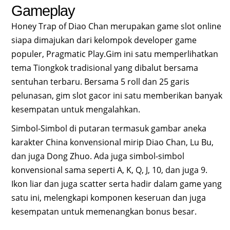
Gameplay
Honey Trap of Diao Chan merupakan game slot online
siapa dimajukan dari kelompok developer game
populer, Pragmatic Play.Gim ini satu memperlihatkan
tema Tiongkok tradisional yang dibalut bersama
sentuhan terbaru. Bersama 5 roll dan 25 garis
pelunasan, gim slot gacor ini satu memberikan banyak
kesempatan untuk mengalahkan.
Simbol-Simbol di putaran termasuk gambar aneka
karakter China konvensional mirip Diao Chan, Lu Bu,
dan juga Dong Zhuo. Ada juga simbol-simbol
konvensional sama seperti A, K, Q, J, 10, dan juga 9.
Ikon liar dan juga scatter serta hadir dalam game yang
satu ini, melengkapi komponen keseruan dan juga
kesempatan untuk memenangkan bonus besar.