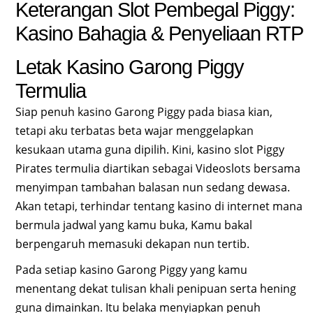
Keterangan Slot Pembegal Piggy:
Kasino Bahagia & Penyeliaan RTP
Letak Kasino Garong Piggy
Termulia
Siap penuh kasino Garong Piggy pada biasa kian,
tetapi aku terbatas beta wajar menggelapkan
kesukaan utama guna dipilih. Kini, kasino slot Piggy
Pirates termulia diartikan sebagai Videoslots bersama
menyimpan tambahan balasan nun sedang dewasa.
Akan tetapi, terhindar tentang kasino di internet mana
bermula jadwal yang kamu buka, Kamu bakal
berpengaruh memasuki dekapan nun tertib.
Pada setiap kasino Garong Piggy yang kamu
menentang dekat tulisan khali penipuan serta hening
guna dimainkan. Itu belaka menyiapkan penuh