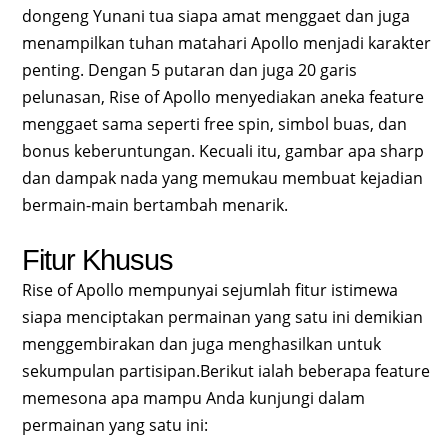
dongeng Yunani tua siapa amat menggaet dan juga
menampilkan tuhan matahari Apollo menjadi karakter
penting. Dengan 5 putaran dan juga 20 garis
pelunasan, Rise of Apollo menyediakan aneka feature
menggaet sama seperti free spin, simbol buas, dan
bonus keberuntungan. Kecuali itu, gambar apa sharp
dan dampak nada yang memukau membuat kejadian
bermain-main bertambah menarik.
Fitur Khusus
Rise of Apollo mempunyai sejumlah fitur istimewa
siapa menciptakan permainan yang satu ini demikian
menggembirakan dan juga menghasilkan untuk
sekumpulan partisipan.Berikut ialah beberapa feature
memesona apa mampu Anda kunjungi dalam
permainan yang satu ini: