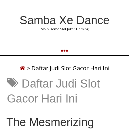
Samba Xe Dance
Main Demo Slot Joker Gaming
>
Daftar Judi Slot Gacor Hari Ini
Daftar Judi Slot
Gacor Hari Ini
The Mesmerizing