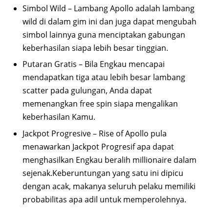
Simbol Wild – Lambang Apollo adalah lambang
wild di dalam gim ini dan juga dapat mengubah
simbol lainnya guna menciptakan gabungan
keberhasilan siapa lebih besar tinggian.
Putaran Gratis – Bila Engkau mencapai
mendapatkan tiga atau lebih besar lambang
scatter pada gulungan, Anda dapat
memenangkan free spin siapa mengalikan
keberhasilan Kamu.
Jackpot Progresive – Rise of Apollo pula
menawarkan Jackpot Progresif apa dapat
menghasilkan Engkau beralih millionaire dalam
sejenak.Keberuntungan yang satu ini dipicu
dengan acak, makanya seluruh pelaku memiliki
probabilitas apa adil untuk memperolehnya.