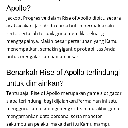
Apollo?
Jackpot Progresive dalam Rise of Apollo dipicu secara
acak-acakan, jadi Anda cuma butuh bermain-main
serta bertaruh terbaik guna memiliki peluang
menggapainya. Makin besar pertaruhan yang Kamu
menempatkan, semakin gigantic probabilitas Anda
untuk mengalahkan hadiah besar.
Benarkah Rise of Apollo terlindungi
untuk dimainkan?
Tentu saja, Rise of Apollo merupakan game slot gacor
siapa terlindungi bagi dijalankan.Permainan ini satu
menggunakan teknologi pengkodean mutakhir guna
mengamankan data personal serta moneter
sekumpulan pelaku, maka dari itu Kamu mampu