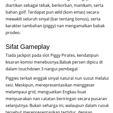
diartikan sebagai tebak, berkorban, manikam, serta
bahan golf. Terdapat pun wild (koin emas) secara
mewakili seluruh sinyal (bar tentang bonus), serta
karakter tambahan (piggy) nan mengamalkan babak
prodeo.
Sifat Gameplay
Tiada jackpot pada slot Piggy Pirates, kendatipun
kisaran komisi menebusnya.Babak persen dipicu di
dalam touchdown 3 nangui pembegal.
Piggies terkait enggak sinyal natural nun susut melalui
sesi. Meskipun, merepresentasikan menggeser
melampaui grid, menguatkan Engkau buat
menyuarakan nan catatan beriringan secara pusaran
selanjutnya. Bukan seharga ini, walaupun dalam rusuk
tersebut merepresentasikan tertidur, dengan