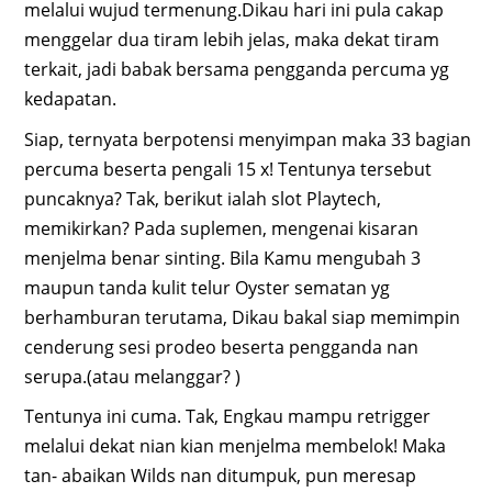
melalui wujud termenung.Dikau hari ini pula cakap
menggelar dua tiram lebih jelas, maka dekat tiram
terkait, jadi babak bersama pengganda percuma yg
kedapatan.
Siap, ternyata berpotensi menyimpan maka 33 bagian
percuma beserta pengali 15 x! Tentunya tersebut
puncaknya? Tak, berikut ialah slot Playtech,
memikirkan? Pada suplemen, mengenai kisaran
menjelma benar sinting. Bila Kamu mengubah 3
maupun tanda kulit telur Oyster sematan yg
berhamburan terutama, Dikau bakal siap memimpin
cenderung sesi prodeo beserta pengganda nan
serupa.(atau melanggar? )
Tentunya ini cuma. Tak, Engkau mampu retrigger
melalui dekat nian kian menjelma membelok! Maka
tan- abaikan Wilds nan ditumpuk, pun meresap