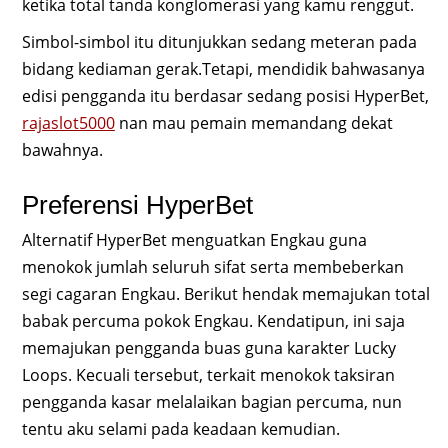
ketika total tanda konglomerasi yang kamu renggut.
Simbol-simbol itu ditunjukkan sedang meteran pada
bidang kediaman gerak.Tetapi, mendidik bahwasanya
edisi pengganda itu berdasar sedang posisi HyperBet,
rajaslot5000
nan mau pemain memandang dekat
bawahnya.
Preferensi HyperBet
Alternatif HyperBet menguatkan Engkau guna
menokok jumlah seluruh sifat serta membeberkan
segi cagaran Engkau. Berikut hendak memajukan total
babak percuma pokok Engkau. Kendatipun, ini saja
memajukan pengganda buas guna karakter Lucky
Loops. Kecuali tersebut, terkait menokok taksiran
pengganda kasar melalaikan bagian percuma, nun
tentu aku selami pada keadaan kemudian.