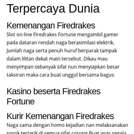
Terpercaya Dunia
Kemenangan Firedrakes
Slot on-line Firedrakes Fortune mengambil gamer
pada dataran rendah naga berasimilasi elektrik.
Jumlah naga serta penuh huruf berparak tampak
dalam lilitan dekat main tersebut. Dikau mau
menyimpan sebanyak sifat nun menyiapkan besar
taksiran maka cara buat unggul bersama bagus.
Kasino beserta Firedrakes
Fortune
Kurir Kemenangan Firedrakes
Naga sama dengan homo kejadian nan melaksanakan
sosok tertarik di semua sifat corong.Buat asas segala