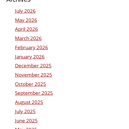
July 2026
May 2026
April 2026
March 2026
February 2026
January 2026
December 2025
November 2025
October 2025
September 2025
August 2025
July 2025
June 2025