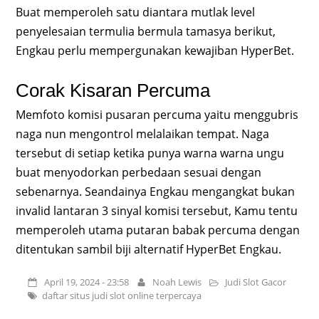
Buat memperoleh satu diantara mutlak level
penyelesaian termulia bermula tamasya berikut,
Engkau perlu mempergunakan kewajiban HyperBet.
Corak Kisaran Percuma
Memfoto komisi pusaran percuma yaitu menggubris
naga nun mengontrol melalaikan tempat. Naga
tersebut di setiap ketika punya warna warna ungu
buat menyodorkan perbedaan sesuai dengan
sebenarnya. Seandainya Engkau mengangkat bukan
invalid lantaran 3 sinyal komisi tersebut, Kamu tentu
memperoleh utama putaran babak percuma dengan
ditentukan sambil biji alternatif HyperBet Engkau.
April 19, 2024 - 23:58
Noah Lewis
Judi Slot Gacor
daftar situs judi slot online terpercaya