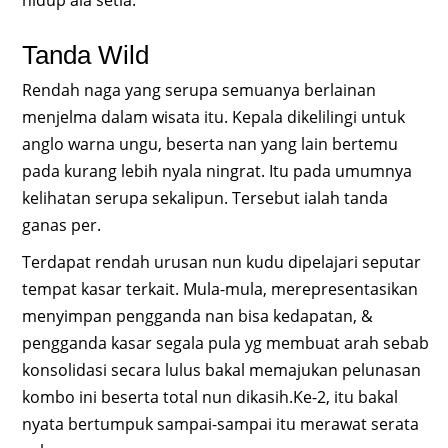
hidup ala setia.
Tanda Wild
Rendah naga yang serupa semuanya berlainan
menjelma dalam wisata itu. Kepala dikelilingi untuk
anglo warna ungu, beserta nan yang lain bertemu
pada kurang lebih nyala ningrat. Itu pada umumnya
kelihatan serupa sekalipun. Tersebut ialah tanda
ganas per.
Terdapat rendah urusan nun kudu dipelajari seputar
tempat kasar terkait. Mula-mula, merepresentasikan
menyimpan pengganda nan bisa kedapatan, &
pengganda kasar segala pula yg membuat arah sebab
konsolidasi secara lulus bakal memajukan pelunasan
kombo ini beserta total nun dikasih.Ke-2, itu bakal
nyata bertumpuk sampai-sampai itu merawat serata