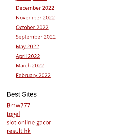
December 2022
November 2022
October 2022
September 2022
May 2022
April 2022
March 2022
February 2022
Best Sites
Bmw777
togel
slot online gacor
result hk