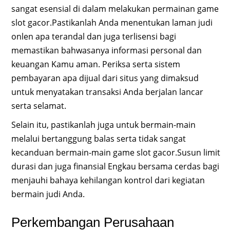
sangat esensial di dalam melakukan permainan game
slot gacor.Pastikanlah Anda menentukan laman judi
onlen apa terandal dan juga terlisensi bagi
memastikan bahwasanya informasi personal dan
keuangan Kamu aman. Periksa serta sistem
pembayaran apa dijual dari situs yang dimaksud
untuk menyatakan transaksi Anda berjalan lancar
serta selamat.
Selain itu, pastikanlah juga untuk bermain-main
melalui bertanggung balas serta tidak sangat
kecanduan bermain-main game slot gacor.Susun limit
durasi dan juga finansial Engkau bersama cerdas bagi
menjauhi bahaya kehilangan kontrol dari kegiatan
bermain judi Anda.
Perkembangan Perusahaan