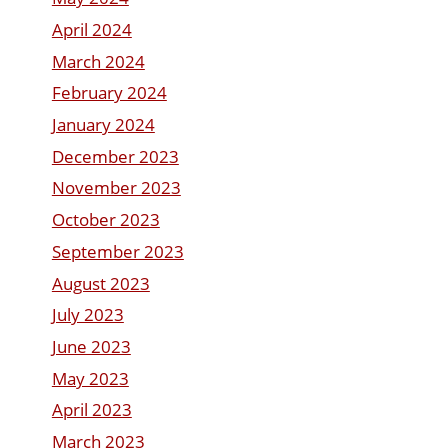
April 2024
March 2024
February 2024
January 2024
December 2023
November 2023
October 2023
September 2023
August 2023
July 2023
June 2023
May 2023
April 2023
March 2023