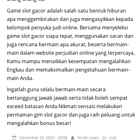
Game slot gacor adalah salah satu bentuk hiburan
apa menggembirakan dan juga mengasyikkan kepada
kelompok penyuka judi online. Bersama menyeleksi
game slot gacor siapa tepat, menggunakan saran dan
juga rencana bermain apa akurat, beserta bermain-
main dalam website perjudian online yang terpercaya,
Kamu mampu menaikkan kesempatan mengalahkan
Engkau dan memaksimalkan pengetahuan bermain-
main Anda.
Ingatlah guna selalu bermain-main secara
bertanggung jawab jawab serta tidak boleh sempat
exceed batasan Anda.Nikmati sensasi melakukan
permainan gim slot gacor dan juga raih peluang untuk
mengalahkan bonus besar!
December 20, 2024 - 20:08
Noah Lewis
Judi