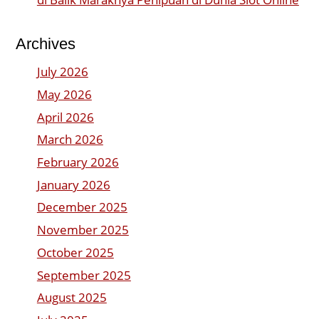
Archives
July 2026
May 2026
April 2026
March 2026
February 2026
January 2026
December 2025
November 2025
October 2025
September 2025
August 2025