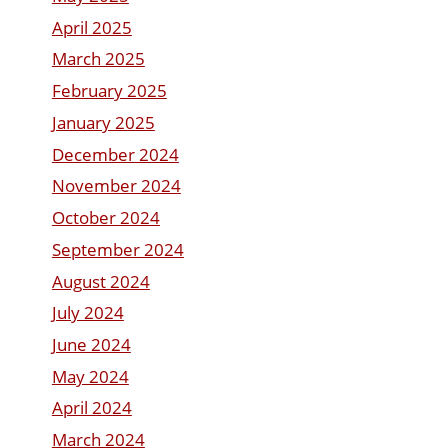
April 2025
March 2025
February 2025
January 2025
December 2024
November 2024
October 2024
September 2024
August 2024
July 2024
June 2024
May 2024
April 2024
March 2024