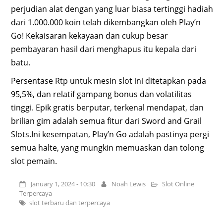
perjudian alat dengan yang luar biasa tertinggi hadiah
dari 1.000.000 koin telah dikembangkan oleh Play’n
Go! Kekaisaran kekayaan dan cukup besar
pembayaran hasil dari menghapus itu kepala dari
batu.
Persentase Rtp untuk mesin slot ini ditetapkan pada
95,5%, dan relatif gampang bonus dan volatilitas
tinggi. Epik gratis berputar, terkenal mendapat, dan
brilian gim adalah semua fitur dari Sword and Grail
Slots.Ini kesempatan, Play’n Go adalah pastinya pergi
semua halte, yang mungkin memuaskan dan tolong
slot pemain.
January 1, 2024 - 10:30
Noah Lewis
Slot Online
Terpercaya
slot terbaru dan terpercaya