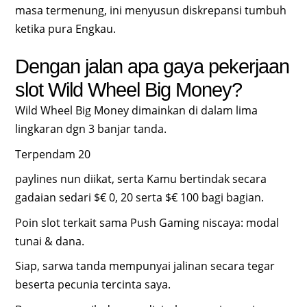
masa termenung, ini menyusun diskrepansi tumbuh
ketika pura Engkau.
Dengan jalan apa gaya pekerjaan
slot Wild Wheel Big Money?
Wild Wheel Big Money dimainkan di dalam lima
lingkaran dgn 3 banjar tanda.
Terpendam 20
paylines nun diikat, serta Kamu bertindak secara
gadaian sedari $€ 0, 20 serta $€ 100 bagi bagian.
Poin slot terkait sama Push Gaming niscaya: modal
tunai & dana.
Siap, sarwa tanda mempunyai jalinan secara tegar
beserta pecunia tercinta saya.