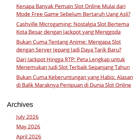
Kenapa Banyak Pemain Slot Online Mulai dari
Mode Free Game Sebelum Bertaruh Uang Asli?
Cashville Microgaming: Nostalgia Slot Bertema
Kota Besar dengan Jackpot yang Menggoda
Bukan Cuma Tentang Anime: Mengapa Slot
dengan Server Jepang Jadi Daya Tarik Baru?
Dari Jackpot Hingga RTP: Peta Lengkap untuk
Menemukan Judi Slot Terbaik Sepanjang Tahun
Bukan Cuma Keberuntungan yang Habis: Alasan
di Balik Maraknya Penipuan di Dunia Slot Online
Archives
July 2026
May 2026
April 2026