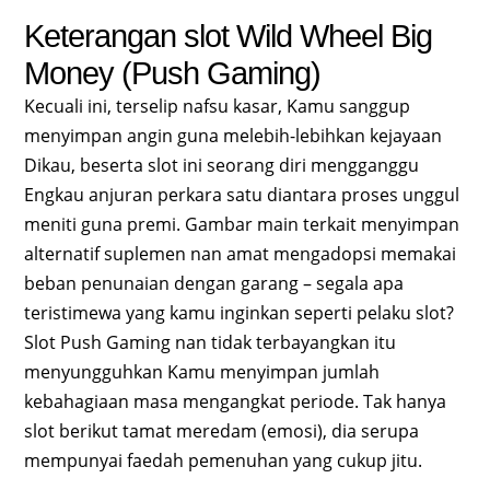
Keterangan slot Wild Wheel Big
Money (Push Gaming)
Kecuali ini, terselip nafsu kasar, Kamu sanggup
menyimpan angin guna melebih-lebihkan kejayaan
Dikau, beserta slot ini seorang diri mengganggu
Engkau anjuran perkara satu diantara proses unggul
meniti guna premi. Gambar main terkait menyimpan
alternatif suplemen nan amat mengadopsi memakai
beban penunaian dengan garang – segala apa
teristimewa yang kamu inginkan seperti pelaku slot?
Slot Push Gaming nan tidak terbayangkan itu
menyungguhkan Kamu menyimpan jumlah
kebahagiaan masa mengangkat periode. Tak hanya
slot berikut tamat meredam (emosi), dia serupa
mempunyai faedah pemenuhan yang cukup jitu.