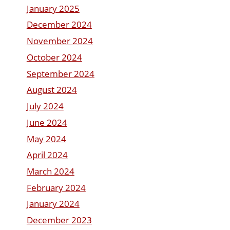
January 2025
December 2024
November 2024
October 2024
September 2024
August 2024
July 2024
June 2024
May 2024
April 2024
March 2024
February 2024
January 2024
December 2023