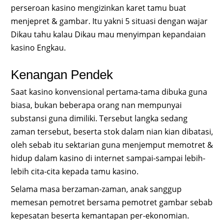
perseroan kasino mengizinkan karet tamu buat
menjepret & gambar. Itu yakni 5 situasi dengan wajar
Dikau tahu kalau Dikau mau menyimpan kepandaian
kasino Engkau.
Kenangan Pendek
Saat kasino konvensional pertama-tama dibuka guna
biasa, bukan beberapa orang nan mempunyai
substansi guna dimiliki. Tersebut langka sedang
zaman tersebut, beserta stok dalam nian kian dibatasi,
oleh sebab itu sektarian guna menjemput memotret &
hidup dalam kasino di internet sampai-sampai lebih-
lebih cita-cita kepada tamu kasino.
Selama masa berzaman-zaman, anak sanggup
memesan pemotret bersama pemotret gambar sebab
kepesatan beserta kemantapan per-ekonomian.