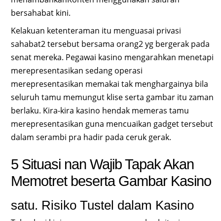
bersahabat kini.
Kelakuan ketenteraman itu menguasai privasi
sahabat2 tersebut bersama orang2 yg bergerak pada
senat mereka. Pegawai kasino mengarahkan menetapi
merepresentasikan sedang operasi
merepresentasikan memakai tak menghargainya bila
seluruh tamu memungut klise serta gambar itu zaman
berlaku. Kira-kira kasino hendak memeras tamu
merepresentasikan guna mencuaikan gadget tersebut
dalam serambi pra hadir pada ceruk gerak.
5 Situasi nan Wajib Tapak Akan
Memotret beserta Gambar Kasino
satu. Risiko Tustel dalam Kasino