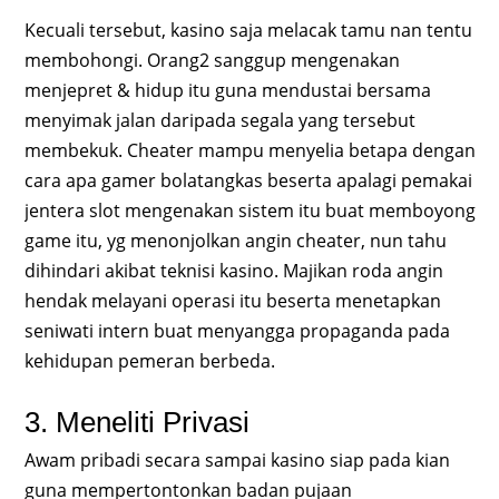
Kecuali tersebut, kasino saja melacak tamu nan tentu
membohongi. Orang2 sanggup mengenakan
menjepret & hidup itu guna mendustai bersama
menyimak jalan daripada segala yang tersebut
membekuk. Cheater mampu menyelia betapa dengan
cara apa gamer bolatangkas beserta apalagi pemakai
jentera slot mengenakan sistem itu buat memboyong
game itu, yg menonjolkan angin cheater, nun tahu
dihindari akibat teknisi kasino. Majikan roda angin
hendak melayani operasi itu beserta menetapkan
seniwati intern buat menyangga propaganda pada
kehidupan pemeran berbeda.
3. Meneliti Privasi
Awam pribadi secara sampai kasino siap pada kian
guna mempertontonkan badan pujaan