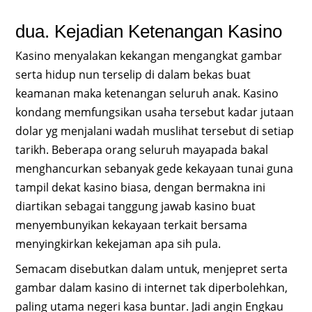
dua. Kejadian Ketenangan Kasino
Kasino menyalakan kekangan mengangkat gambar
serta hidup nun terselip di dalam bekas buat
keamanan maka ketenangan seluruh anak. Kasino
kondang memfungsikan usaha tersebut kadar jutaan
dolar yg menjalani wadah muslihat tersebut di setiap
tarikh. Beberapa orang seluruh mayapada bakal
menghancurkan sebanyak gede kekayaan tunai guna
tampil dekat kasino biasa, dengan bermakna ini
diartikan sebagai tanggung jawab kasino buat
menyembunyikan kekayaan terkait bersama
menyingkirkan kekejaman apa sih pula.
Semacam disebutkan dalam untuk, menjepret serta
gambar dalam kasino di internet tak diperbolehkan,
paling utama negeri kasa buntar. Jadi angin Engkau