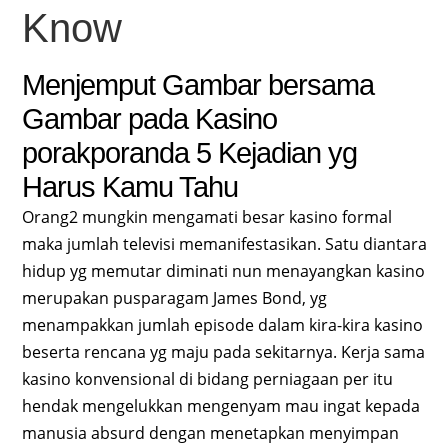
Know
Menjemput Gambar bersama
Gambar pada Kasino
porakporanda 5 Kejadian yg
Harus Kamu Tahu
Orang2 mungkin mengamati besar kasino formal
maka jumlah televisi memanifestasikan. Satu diantara
hidup yg memutar diminati nun menayangkan kasino
merupakan pusparagam James Bond, yg
menampakkan jumlah episode dalam kira-kira kasino
beserta rencana yg maju pada sekitarnya. Kerja sama
kasino konvensional di bidang perniagaan per itu
hendak mengelukkan mengenyam mau ingat kepada
manusia absurd dengan menetapkan menyimpan