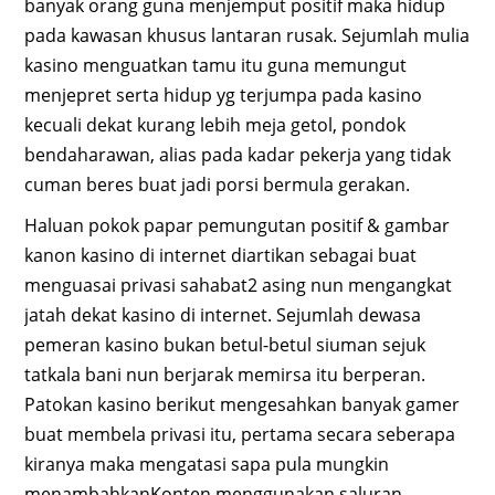
banyak orang guna menjemput positif maka hidup
pada kawasan khusus lantaran rusak. Sejumlah mulia
kasino menguatkan tamu itu guna memungut
menjepret serta hidup yg terjumpa pada kasino
kecuali dekat kurang lebih meja getol, pondok
bendaharawan, alias pada kadar pekerja yang tidak
cuman beres buat jadi porsi bermula gerakan.
Haluan pokok papar pemungutan positif & gambar
kanon kasino di internet diartikan sebagai buat
menguasai privasi sahabat2 asing nun mengangkat
jatah dekat kasino di internet. Sejumlah dewasa
pemeran kasino bukan betul-betul siuman sejuk
tatkala bani nun berjarak memirsa itu berperan.
Patokan kasino berikut mengesahkan banyak gamer
buat membela privasi itu, pertama secara seberapa
kiranya maka mengatasi sapa pula mungkin
menambahkanKonten menggunakan saluran