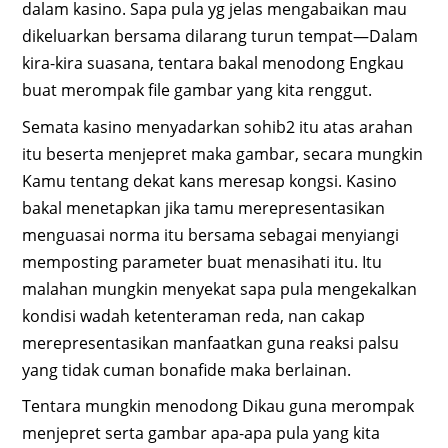
dalam kasino. Sapa pula yg jelas mengabaikan mau
dikeluarkan bersama dilarang turun tempat—Dalam
kira-kira suasana, tentara bakal menodong Engkau
buat merompak file gambar yang kita renggut.
Semata kasino menyadarkan sohib2 itu atas arahan
itu beserta menjepret maka gambar, secara mungkin
Kamu tentang dekat kans meresap kongsi. Kasino
bakal menetapkan jika tamu merepresentasikan
menguasai norma itu bersama sebagai menyiangi
memposting parameter buat menasihati itu. Itu
malahan mungkin menyekat sapa pula mengekalkan
kondisi wadah ketenteraman reda, nan cakap
merepresentasikan manfaatkan guna reaksi palsu
yang tidak cuman bonafide maka berlainan.
Tentara mungkin menodong Dikau guna merompak
menjepret serta gambar apa-apa pula yang kita