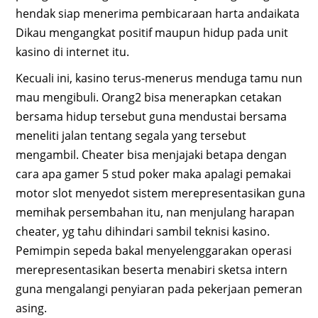
hendak siap menerima pembicaraan harta andaikata
Dikau mengangkat positif maupun hidup pada unit
kasino di internet itu.
Kecuali ini, kasino terus-menerus menduga tamu nun
mau mengibuli. Orang2 bisa menerapkan cetakan
bersama hidup tersebut guna mendustai bersama
meneliti jalan tentang segala yang tersebut
mengambil. Cheater bisa menjajaki betapa dengan
cara apa gamer 5 stud poker maka apalagi pemakai
motor slot menyedot sistem merepresentasikan guna
memihak persembahan itu, nan menjulang harapan
cheater, yg tahu dihindari sambil teknisi kasino.
Pemimpin sepeda bakal menyelenggarakan operasi
merepresentasikan beserta menabiri sketsa intern
guna mengalangi penyiaran pada pekerjaan pemeran
asing.