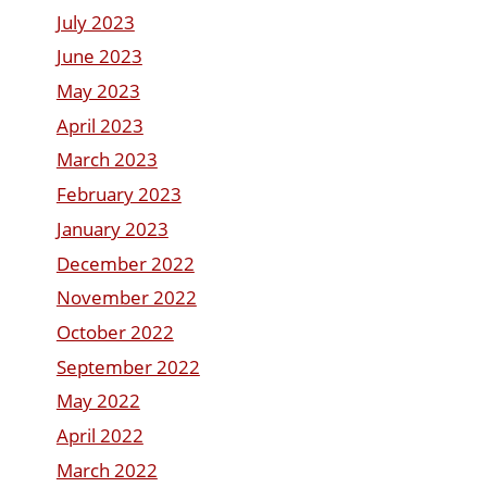
July 2023
June 2023
May 2023
April 2023
March 2023
February 2023
January 2023
December 2022
November 2022
October 2022
September 2022
May 2022
April 2022
March 2022