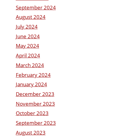
September 2024
August 2024
July 2024
June 2024
May 2024
April 2024
March 2024
February 2024
January 2024
December 2023
November 2023
October 2023
September 2023
August 2023