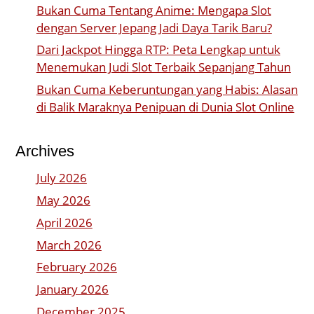
Bukan Cuma Tentang Anime: Mengapa Slot
dengan Server Jepang Jadi Daya Tarik Baru?
Dari Jackpot Hingga RTP: Peta Lengkap untuk
Menemukan Judi Slot Terbaik Sepanjang Tahun
Bukan Cuma Keberuntungan yang Habis: Alasan
di Balik Maraknya Penipuan di Dunia Slot Online
Archives
July 2026
May 2026
April 2026
March 2026
February 2026
January 2026
December 2025