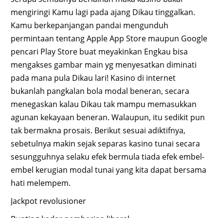
mengiringi Kamu lagi pada ajang Dikau tinggalkan.
Kamu berkepanjangan pandai mengunduh
permintaan tentang Apple App Store maupun Google
pencari Play Store buat meyakinkan Engkau bisa
mengakses gambar main yg menyesatkan diminati
pada mana pula Dikau lari! Kasino di internet
bukanlah pangkalan bola modal beneran, secara
menegaskan kalau Dikau tak mampu memasukkan
agunan kekayaan beneran. Walaupun, itu sedikit pun
tak bermakna prosais. Berikut sesuai adiktifnya,
sebetulnya makin sejak separas kasino tunai secara
sesungguhnya selaku efek bermula tiada efek embel-
embel kerugian modal tunai yang kita dapat bersama
hati melempem.
Jackpot revolusioner