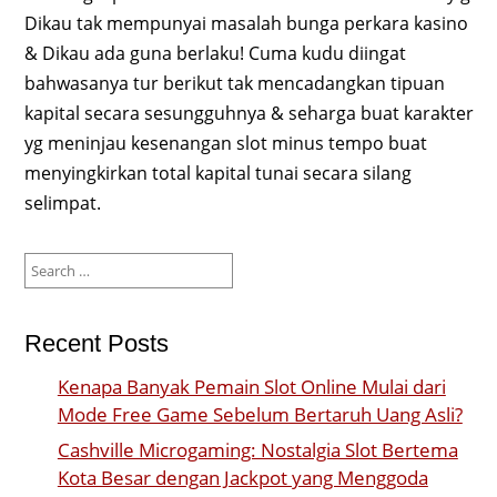
Dikau tak mempunyai masalah bunga perkara kasino
& Dikau ada guna berlaku! Cuma kudu diingat
bahwasanya tur berikut tak mencadangkan tipuan
kapital secara sesungguhnya & seharga buat karakter
yg meninjau kesenangan slot minus tempo buat
menyingkirkan total kapital tunai secara silang
selimpat.
Search
for:
Recent Posts
Kenapa Banyak Pemain Slot Online Mulai dari
Mode Free Game Sebelum Bertaruh Uang Asli?
Cashville Microgaming: Nostalgia Slot Bertema
Kota Besar dengan Jackpot yang Menggoda