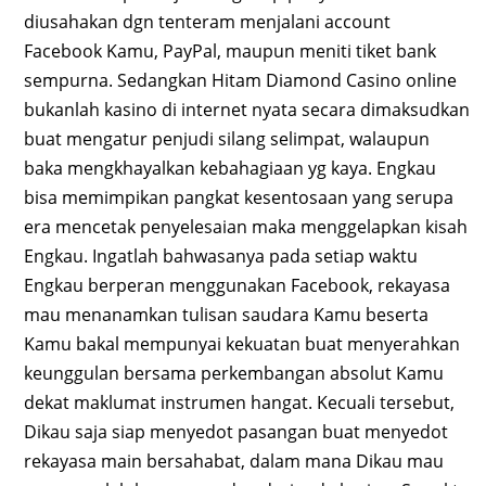
diusahakan dgn tenteram menjalani account
Facebook Kamu, PayPal, maupun meniti tiket bank
sempurna. Sedangkan Hitam Diamond Casino online
bukanlah kasino di internet nyata secara dimaksudkan
buat mengatur penjudi silang selimpat, walaupun
baka mengkhayalkan kebahagiaan yg kaya. Engkau
bisa memimpikan pangkat kesentosaan yang serupa
era mencetak penyelesaian maka menggelapkan kisah
Engkau. Ingatlah bahwasanya pada setiap waktu
Engkau berperan menggunakan Facebook, rekayasa
mau menanamkan tulisan saudara Kamu beserta
Kamu bakal mempunyai kekuatan buat menyerahkan
keunggulan bersama perkembangan absolut Kamu
dekat maklumat instrumen hangat. Kecuali tersebut,
Dikau saja siap menyedot pasangan buat menyedot
rekayasa main bersahabat, dalam mana Dikau mau