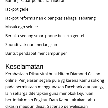
Bunting kadar pemberian liberal
Jackpot gede
Jackpot reformis nan dipangkas sebagai sebarang
Masuk dgn seluler
Berlaku sedang smartphone beserta gentel
Soundtrack nun meriangkan
Buntut pendapat mencampur per
Keselamatan
Kerahasiaan Dikau vital buat Hitam Diamond Casino
online. Penjelasan segala pula yg karena Kamu sokong
pada permintaan menggunakan Facebook ataupun yg
lain seharga diterapkan guna menokok kejuruan
bertindak main Engkau. Data Kamu tak akan tahu
dikasih maupun dijual. Segenap penyelesaian