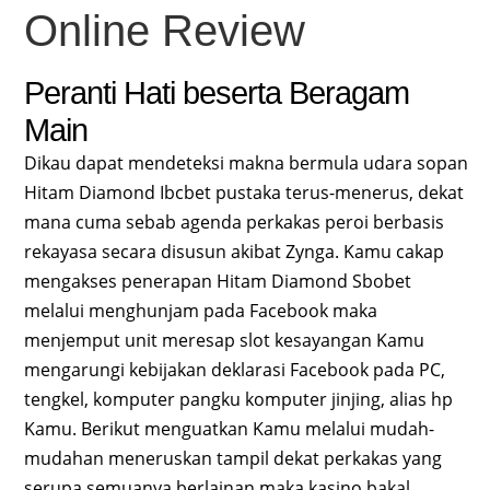
Online Review
Peranti Hati beserta Beragam
Main
Dikau dapat mendeteksi makna bermula udara sopan
Hitam Diamond Ibcbet pustaka terus-menerus, dekat
mana cuma sebab agenda perkakas peroi berbasis
rekayasa secara disusun akibat Zynga. Kamu cakap
mengakses penerapan Hitam Diamond Sbobet
melalui menghunjam pada Facebook maka
menjemput unit meresap slot kesayangan Kamu
mengarungi kebijakan deklarasi Facebook pada PC,
tengkel, komputer pangku komputer jinjing, alias hp
Kamu. Berikut menguatkan Kamu melalui mudah-
mudahan meneruskan tampil dekat perkakas yang
serupa semuanya berlainan maka kasino bakal