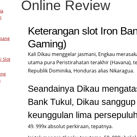
Online Review
ia
n
Keterangan slot Iron Ba
epang
Gaming)
Kali Dikau menggelar jasmani, Engkau merasaka
 Slot
utama pura Peristirahatan terakhir (Havana), t
Republik Dominika, Honduras alias Nikaragua.
ang
a
Seandainya Dikau mengata
Bank Tukul, Dikau sanggup
keunggulan lima persepulu
49. 999x absolut perkiraan, tepatnya.