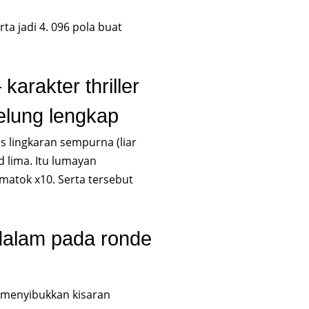
ta jadi 4. 096 pola buat
.
karakter thriller
lung lengkap
 lingkaran sempurna (liar
 lima. Itu lumayan
tok x10. Serta tersebut
alam pada ronde
 menyibukkan kisaran