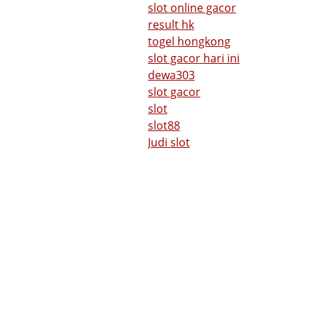
slot online gacor
result hk
togel hongkong
slot gacor hari ini
dewa303
slot gacor
slot
slot88
Judi slot