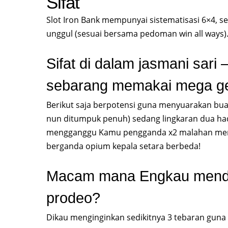
Sifat
Slot Iron Bank mempunyai sistematisasi 6×4, ser
unggul (sesuai bersama pedoman win all ways)
Sifat di dalam jasmani sari – 
sebarang memakai mega ge
Berikut saja berpotensi guna menyuarakan buas
nun ditumpuk penuh) sedang lingkaran dua had
mengganggu Kamu pengganda x2 malahan mema
berganda opium kepala setara berbeda!
Macam mana Engkau mend
prodeo?
Dikau menginginkan sedikitnya 3 tebaran guna