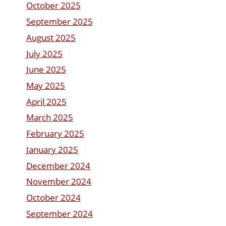
October 2025
September 2025
August 2025
July 2025
June 2025
May 2025
April 2025
March 2025
February 2025
January 2025
December 2024
November 2024
October 2024
September 2024