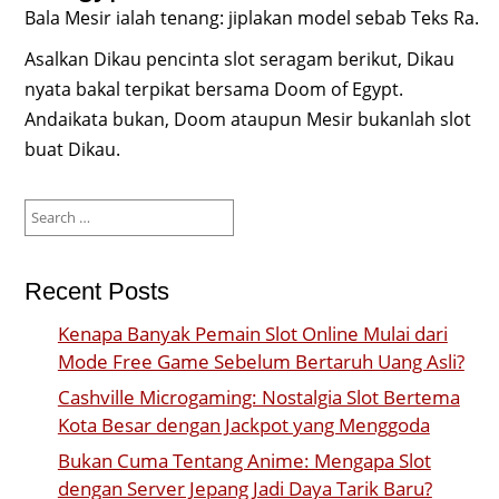
Bala Mesir ialah tenang: jiplakan model sebab Teks Ra.
Asalkan Dikau pencinta slot seragam berikut, Dikau
nyata bakal terpikat bersama Doom of Egypt.
Andaikata bukan, Doom ataupun Mesir bukanlah slot
buat Dikau.
Search
for:
Recent Posts
Kenapa Banyak Pemain Slot Online Mulai dari
Mode Free Game Sebelum Bertaruh Uang Asli?
Cashville Microgaming: Nostalgia Slot Bertema
Kota Besar dengan Jackpot yang Menggoda
Bukan Cuma Tentang Anime: Mengapa Slot
dengan Server Jepang Jadi Daya Tarik Baru?