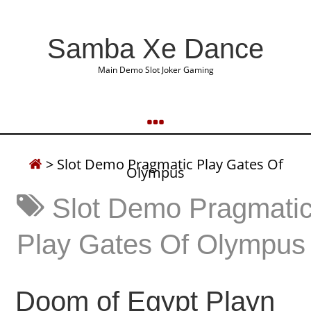
Samba Xe Dance
Main Demo Slot Joker Gaming
>
Slot Demo Pragmatic Play Gates Of
Olympus
Slot Demo Pragmati
Play Gates Of Olympus
Doom of Egypt Playn