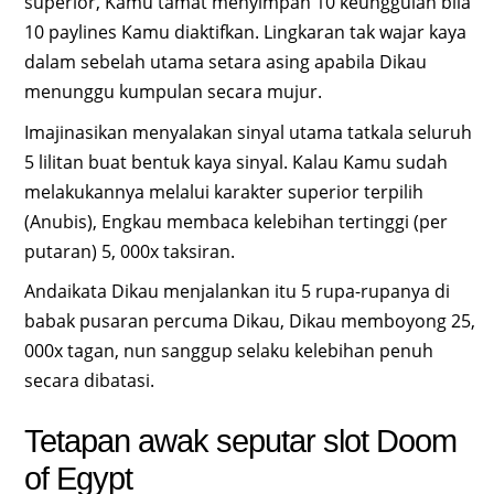
superior, Kamu tamat menyimpan 10 keunggulan bila
10 paylines Kamu diaktifkan. Lingkaran tak wajar kaya
dalam sebelah utama setara asing apabila Dikau
menunggu kumpulan secara mujur.
Imajinasikan menyalakan sinyal utama tatkala seluruh
5 lilitan buat bentuk kaya sinyal. Kalau Kamu sudah
melakukannya melalui karakter superior terpilih
(Anubis), Engkau membaca kelebihan tertinggi (per
putaran) 5, 000x taksiran.
Andaikata Dikau menjalankan itu 5 rupa-rupanya di
babak pusaran percuma Dikau, Dikau memboyong 25,
000x tagan, nun sanggup selaku kelebihan penuh
secara dibatasi.
Tetapan awak seputar slot Doom
of Egypt