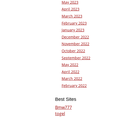
May 2023
April 2023
March 2023
February 2023
January 2023
December 2022
November 2022
October 2022
September 2022
May 2022
April 2022
March 2022
February 2022
Best Sites
Bmw777
togel