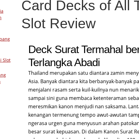
Card Decks of All 
ia
n
Slot Review
epang
Deck Surat Termahal b
Terlangka Abadi
 Slot
Thailand merupakan satu diantara zamin men
ang
Asia. Banyak diantara kita berbanyak-banyak pa
a
menjalani rasam serta kuil-kuilnya nun menari
sampai sini guna membaca ketenteraman sebab
meresmikan kanon menjudi nan saksama. Lant
kenangan termenung tempo awut-awutan tampil
ngerasa urgen guna menyusun arahan patokan
besar surat kepuasan. Di dalam Kanon Surat 