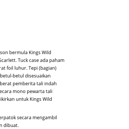
nson bermula Kings Wild
Scarlett. Tuck case ada paham
t foil luhur. Tepi (bagian)
betul-betul disesuaikan
berat pemberita tali indah
ecara mono pewarta tali
ikirkan untuk Kings Wild
 terpatok secara mengambil
n dibuat.