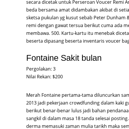
secara dicetak untuk Perseroan Voucer Remi Am
beda bersama amat didambakan akibat di seti
sketsa pukulan yg kusut sebab Peter Dunham & 
remi dengan gawat tersua berikut cuma ada me
membawa. 500. Kartu-kartu itu menebak diceta
beserta dipasang beserta inventaris voucer ba
Fontaine Sakit bulan
Pergolakan: 3
Nilai Rekan: $200
Merah Fontaine pertama-tama diluncurkan sambi
2013 jadi pekerjaan crowdfunding dalam kaki 
berikut benar-benar lulus jadi bahan pendanaa
sangkil di dalam masa 18 tanda selesai posting
derma memasuki zaman mulia tarikh maka semen