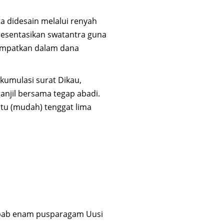
a didesain melalui renyah
resentasikan swatantra guna
tempatkan dalam dana
kumulasi surat Dikau,
anjil bersama tegap abadi.
atu (mudah) tenggat lima
sebab enam pusparagam Uusi