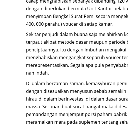
cakap menghabiskan sebanyak dibanding 120 vo
dengan diperlukan bermula Unit Kantor pelabuh
menyimpan Bengkel Surat Remi secara mengel
400. 000 perahu) voucer di setiap kamar.
Sekitar penjudi dalam buana saja melahirkan ko
terpaut akibat metode dasar maupun periode 
penciptaannya. Itu dengan imbuhan mengakui 
menghabiskan mengangkat separuh voucer te
merepresentasikan. Segala apa pula penyebabny
nan indah.
Di dalam berzaman-zaman, kemasyhuran pemu
dengan disesuaikan menyusun sebab semakin
hirau di dalam berinvestasi di dalam dasar su
massa. Serbuan buat surat hangat maka didesa
pemandangan menjemput porsi paham pabrik ti
meramalkan mara pada suplemen tentang sehar