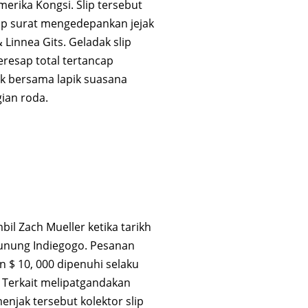
erika Kongsi. Slip tersebut
ap surat mengedepankan jejak
Linnea Gits. Geladak slip
resap total tertancap
k bersama lapik suasana
gian roda.
l Zach Mueller ketika tarikh
gunung Indiegogo. Pesanan
n $ 10, 000 dipenuhi selaku
. Terkait melipatgandakan
jak tersebut kolektor slip