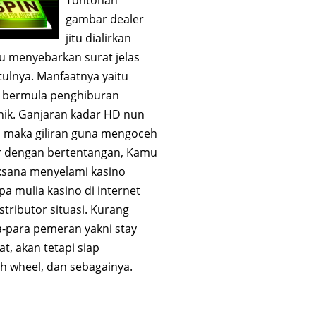
Tontonan
gambar dealer
jitu dialirkan
u menyebarkan surat jelas
ulnya. Manfaatnya yaitu
t bermula penghiburan
knik. Ganjaran kadar HD nun
n, maka giliran guna mengoceh
er dengan bertentangan, Kamu
sana menyelami kasino
pa mulia kasino di internet
tributor situasi. Kurang
a-para pemeran yakni stay
at, akan tetapi siap
h wheel, dan sebagainya.