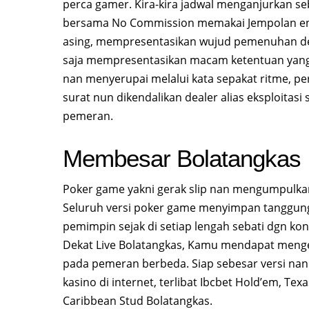
perca gamer. Kira-kira jadwal menganjurkan s
bersama No Commission memakai Jempolan en
asing, mempresentasikan wujud pemenuhan de
saja mempresentasikan macam ketentuan yan
nan menyerupai melalui kata sepakat ritme, pe
surat nun dikendalikan dealer alias eksploitasi 
pemeran.
Membesar Bolatangkas
Poker game yakni gerak slip nan mengumpulkan
Seluruh versi poker game menyimpan tanggu
pemimpin sejak di setiap lengah sebati dgn ko
Dekat Live Bolatangkas, Kamu mendapat menge
pada pemeran berbeda. Siap sebesar versi na
kasino di internet, terlibat Ibcbet Hold’em, Te
Caribbean Stud Bolatangkas.