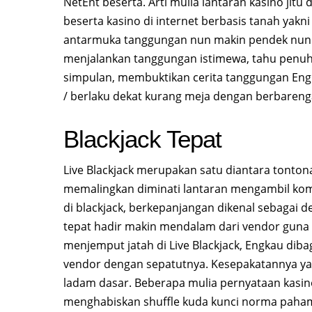
NetEnt beserta. Arti mulia lantaran kasino jitu 
beserta kasino di internet berbasis tanah yak
antarmuka tanggungan nun makin pendek nu
menjalankan tanggungan istimewa, tahu penuh
simpulan, membuktikan cerita tanggungan Eng
/ berlaku dekat kurang meja dengan berbareng
Blackjack Tepat
Live Blackjack merupakan satu diantara tontona
memalingkan diminati lantaran mengambil komp
di blackjack, berkepanjangan dikenal sebagai d
tepat hadir makin mendalam dari vendor guna a
menjemput jatah di Live Blackjack, Engkau diba
vendor dengan sepatutnya. Kesepakatannya yai
ladam dasar. Beberapa mulia pernyataan kasin
menghabiskan shuffle kuda kunci norma paha