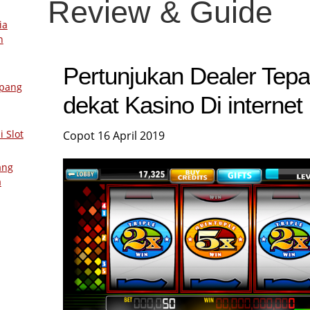
Review & Guide
ia
n
Pertunjukan Dealer Tep
epang
dekat Kasino Di internet
 Slot
Copot 16 April 2019
ang
a