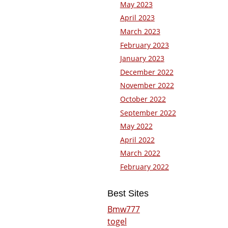
May 2023
April 2023
March 2023
February 2023
January 2023
December 2022
November 2022
October 2022
September 2022
May 2022
April 2022
March 2022
February 2022
Best Sites
Bmw777
togel