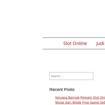
Slot Online
Judi
Search
for:
Recent Posts
Kenapa Banyak Pemain Slot On
Mulai dari Mode Free Game Se