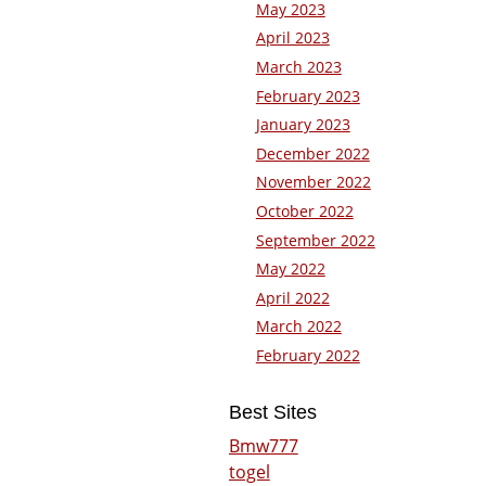
May 2023
April 2023
March 2023
February 2023
January 2023
December 2022
November 2022
October 2022
September 2022
May 2022
April 2022
March 2022
February 2022
Best Sites
Bmw777
togel