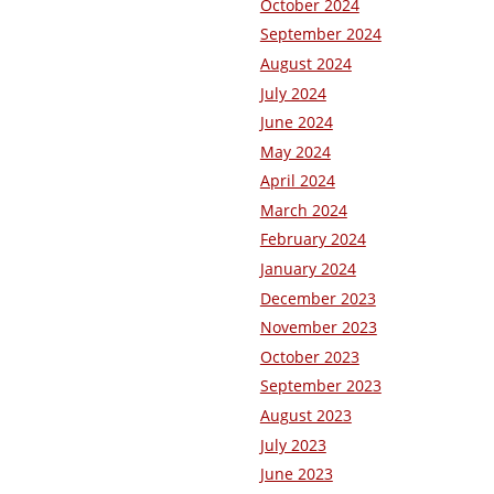
October 2024
September 2024
August 2024
July 2024
June 2024
May 2024
April 2024
March 2024
February 2024
January 2024
December 2023
November 2023
October 2023
September 2023
August 2023
July 2023
June 2023