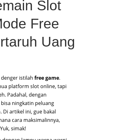
main Slot
Mode Free
rtaruh Uang
 denger istilah
free game
.
ua platform slot online, tapi
h. Padahal, dengan
bisa ningkatin peluang
i artikel ini, gue bakal
imana cara maksimalinnya,
Yuk, simak!
uh dengan lampu warna-warni