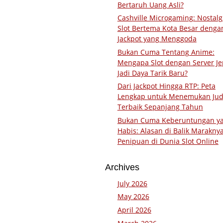
Bertaruh Uang Asli?
Cashville Microgaming: Nostalg
Slot Bertema Kota Besar denga
Jackpot yang Menggoda
Bukan Cuma Tentang Anime:
Mengapa Slot dengan Server J
Jadi Daya Tarik Baru?
Dari Jackpot Hingga RTP: Peta
Lengkap untuk Menemukan Judi
Terbaik Sepanjang Tahun
Bukan Cuma Keberuntungan y
Habis: Alasan di Balik Marakny
Penipuan di Dunia Slot Online
Archives
July 2026
May 2026
April 2026