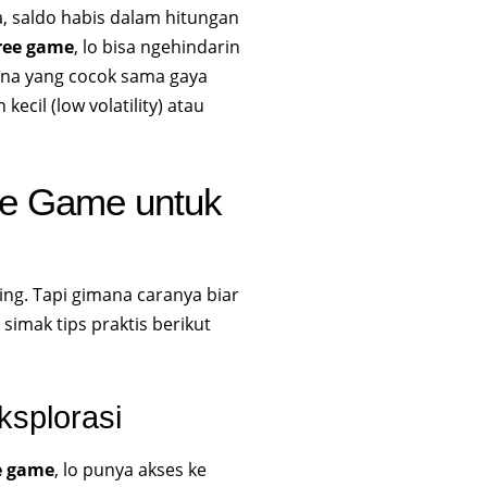
, saldo habis dalam hitungan
ree game
, lo bisa ngehindarin
 mana yang cocok sama gaya
cil (low volatility) atau
e Game untuk
ing. Tapi gimana caranya biar
simak tips praktis berikut
ksplorasi
e game
, lo punya akses ke