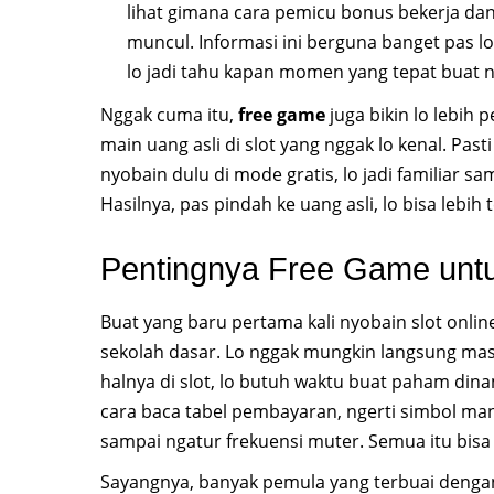
lihat gimana cara pemicu bonus bekerja dan 
muncul. Informasi ini berguna banget pas lo
lo jadi tahu kapan momen yang tepat buat n
Nggak cuma itu,
free game
juga bikin lo lebih 
main uang asli di slot yang nggak lo kenal. Pas
nyobain dulu di mode gratis, lo jadi familiar 
Hasilnya, pas pindah ke uang asli, lo bisa lebih
Pentingnya Free Game unt
Buat yang baru pertama kali nyobain slot onlin
sekolah dasar. Lo nggak mungkin langsung mas
halnya di slot, lo butuh waktu buat paham din
cara baca tabel pembayaran, ngerti simbol man
sampai ngatur frekuensi muter. Semua itu bisa 
Sayangnya, banyak pemula yang terbuai dengan 