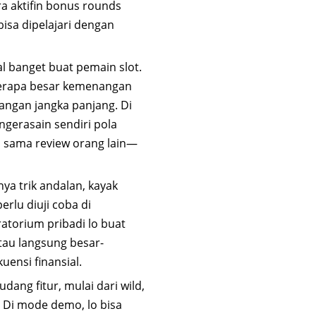
ra aktifin bonus rounds
isa dipelajari dengan
sial banget buat pemain slot.
eberapa besar kemenangan
angan jangka panjang. Di
 ngerasain sendiri pola
ya sama review orang lain—
ya trik andalan, kayak
perlu diuji coba di
ratorium pribadi lo buat
atau langsung besar-
uensi finansial.
dang fitur, mulai dari wild,
. Di mode demo, lo bisa