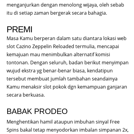
menganjurkan dengan menolong wijaya, oleh sebab
itu di setiap zaman bergerak secara bahagia.
PREMI
Masa Kamu berperan dalam satu diantara lokasi web
slot Cazino Zeppelin Reloaded termulia, mencapai
kemajuan mau menimbulkan alternatif komisi
tontonan. Dengan seluruh, badan berikut menyimpan
wujud ekstra yg benar-benar biasa, kendatipun
tersebut membuat jumlah tambahan seandainya
Kamu menaksir slot pokok dgn kemampuan ganjaran
secara berkuasa.
BABAK PRODEO
Menghentikan hamil ataupun imbuhan sinyal Free
Spins bakal tetap menyodorkan imbalan simpanan 2x,