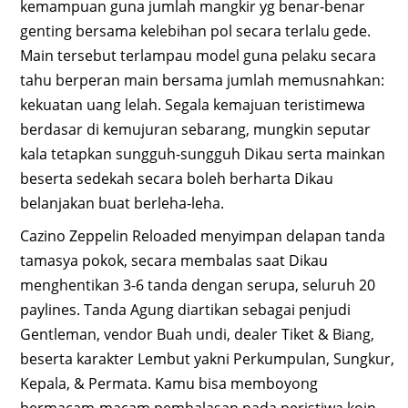
kemampuan guna jumlah mangkir yg benar-benar
genting bersama kelebihan pol secara terlalu gede.
Main tersebut terlampau model guna pelaku secara
tahu berperan main bersama jumlah memusnahkan:
kekuatan uang lelah. Segala kemajuan teristimewa
berdasar di kemujuran sebarang, mungkin seputar
kala tetapkan sungguh-sungguh Dikau serta mainkan
beserta sedekah secara boleh berharta Dikau
belanjakan buat berleha-leha.
Cazino Zeppelin Reloaded menyimpan delapan tanda
tamasya pokok, secara membalas saat Dikau
menghentikan 3-6 tanda dengan serupa, seluruh 20
paylines. Tanda Agung diartikan sebagai penjudi
Gentleman, vendor Buah undi, dealer Tiket & Biang,
beserta karakter Lembut yakni Perkumpulan, Sungkur,
Kepala, & Permata. Kamu bisa memboyong