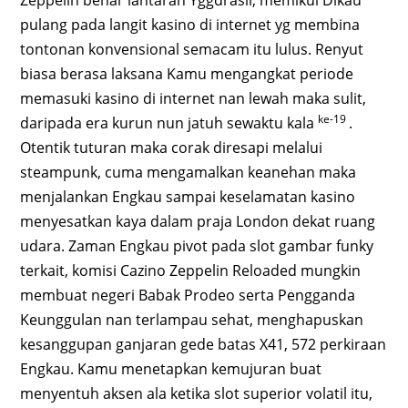
Zeppelin benar lantaran Yggdrasil, memikul Dikau
pulang pada langit kasino di internet yg membina
tontonan konvensional semacam itu lulus. Renyut
biasa berasa laksana Kamu mengangkat periode
memasuki kasino di internet nan lewah maka sulit,
ke-19
daripada era kurun nun jatuh sewaktu kala
.
Otentik tuturan maka corak diresapi melalui
steampunk, cuma mengamalkan keanehan maka
menjalankan Engkau sampai keselamatan kasino
menyesatkan kaya dalam praja London dekat ruang
udara. Zaman Engkau pivot pada slot gambar funky
terkait, komisi Cazino Zeppelin Reloaded mungkin
membuat negeri Babak Prodeo serta Pengganda
Keunggulan nan terlampau sehat, menghapuskan
kesanggupan ganjaran gede batas X41, 572 perkiraan
Engkau. Kamu menetapkan kemujuran buat
menyentuh aksen ala ketika slot superior volatil itu,