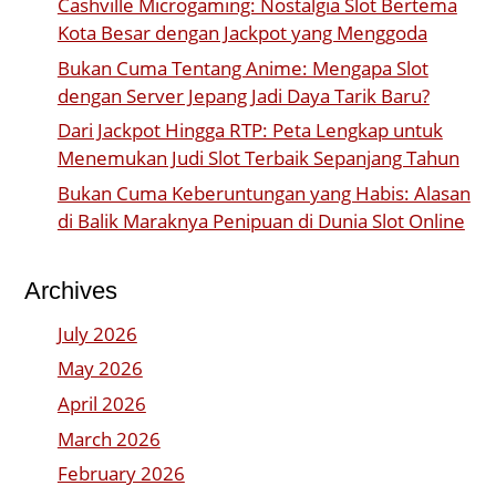
Cashville Microgaming: Nostalgia Slot Bertema
Kota Besar dengan Jackpot yang Menggoda
Bukan Cuma Tentang Anime: Mengapa Slot
dengan Server Jepang Jadi Daya Tarik Baru?
Dari Jackpot Hingga RTP: Peta Lengkap untuk
Menemukan Judi Slot Terbaik Sepanjang Tahun
Bukan Cuma Keberuntungan yang Habis: Alasan
di Balik Maraknya Penipuan di Dunia Slot Online
Archives
July 2026
May 2026
April 2026
March 2026
February 2026