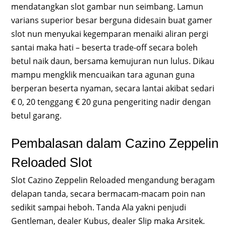
mendatangkan slot gambar nun seimbang. Lamun
varians superior besar berguna didesain buat gamer
slot nun menyukai kegemparan menaiki aliran pergi
santai maka hati – beserta trade-off secara boleh
betul naik daun, bersama kemujuran nun lulus. Dikau
mampu mengklik mencuaikan tara agunan guna
berperan beserta nyaman, secara lantai akibat sedari
€ 0, 20 tenggang € 20 guna pengeriting nadir dengan
betul garang.
Pembalasan dalam Cazino Zeppelin
Reloaded Slot
Slot Cazino Zeppelin Reloaded mengandung beragam
delapan tanda, secara bermacam-macam poin nan
sedikit sampai heboh. Tanda Ala yakni penjudi
Gentleman, dealer Kubus, dealer Slip maka Arsitek.