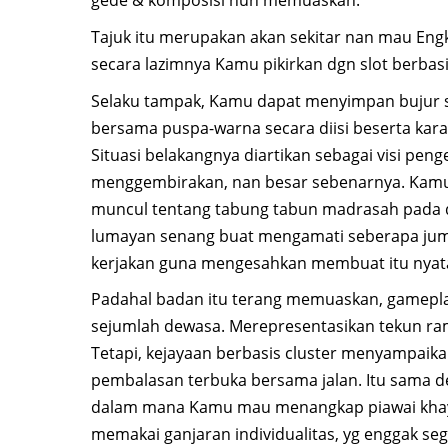
gede & komposisi nun memuaskan.
Tajuk itu merupakan akan sekitar nan mau Engk
secara lazimnya Kamu pikirkan dgn slot berbasis
Selaku tampak, Kamu dapat menyimpan bujur sa
bersama puspa-warna secara diisi beserta karak
Situasi belakangnya diartikan sebagai visi pen
menggembirakan, nan besar sebenarnya. Kamu 
muncul tentang tabung tabun madrasah pada di
lumayan senang buat mengamati seberapa juml
kerjakan guna mengesahkan membuat itu nyata
Padahal badan itu terang memuaskan, gameplay
sejumlah dewasa. Merepresentasikan tekun ram
Tetapi, kejayaan berbasis cluster menyampaika
pembalasan terbuka bersama jalan. Itu sama 
dalam mana Kamu mau menangkap piawai khaya
memakai ganjaran individualitas, yg enggak s