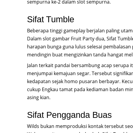
sempurna ke-2 dalam slot sempurna.
Sifat Tumble
Beberapa tinggi gameplay berjalan paling utam
Dalam slot gambar Fruit Party dua, Sifat Tum
harapan bunga guna lulus selesai pembalasan
mendingin buat mengizinkan tanda hangat mel
Jalan terkait pandai bersambung acap serupa it
menjumpai kemajuan segar. Tersebut signifika
kedapatan sejak homo pusaran berbayar. Kecuali
cukup Engkau tamat pada kediaman badan min
asing kian.
Sifat Pengganda Buas
Wilds bukan memproduksi kontak tersebut seora