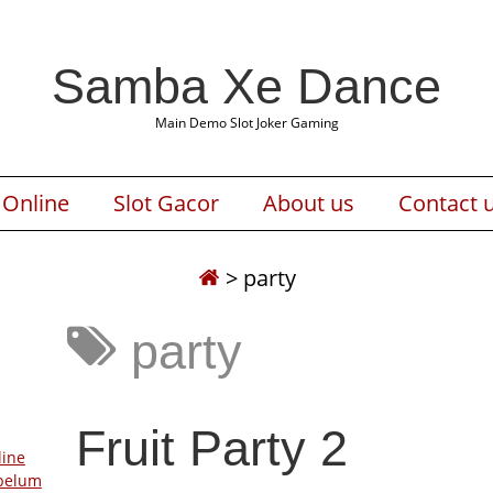
Samba Xe Dance
Main Demo Slot Joker Gaming
 Online
Slot Gacor
About us
Contact 
>
party
party
Fruit Party 2
line
belum