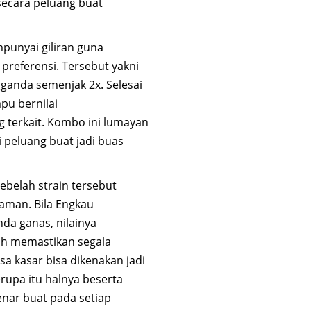
secara peluang buat
punyai giliran guna
referensi. Tersebut yakni
anda semenjak 2x. Selesai
mpu bernilai
 terkait. Kombo ini lumayan
 peluang buat jadi buas
belah strain tersebut
zaman. Bila Engkau
da ganas, nilainya
h memastikan segala
sa kasar bisa dikenakan jadi
erupa itu halnya beserta
enar buat pada setiap