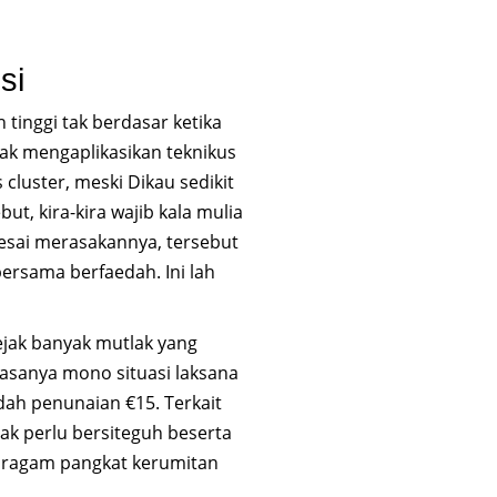
si
 tinggi tak berdasar ketika
tak mengaplikasikan teknikus
 cluster, meski Dikau sedikit
, kira-kira wajib kala mulia
lesai merasakannya, tersebut
rsama berfaedah. Ini lah
sejak banyak mutlak yang
asanya mono situasi laksana
dah penunaian €15. Terkait
tak perlu bersiteguh beserta
a ragam pangkat kerumitan