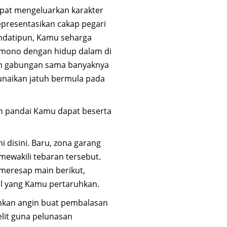
apat mengeluarkan karakter
epresentasikan cakap pegari
ndatipun, Kamu seharga
mono dengan hidup dalam di
lah gabungan sama banyaknya
nunaikan jatuh bermula pada
n pandai Kamu dapat beserta
 disini. Baru, zona garang
ewakili tebaran tersebut.
 meresap main berikut,
al yang Kamu pertaruhkan.
ihkan angin buat pembalasan
elit guna pelunasan