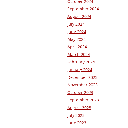
October 2024
September 2024
August 2024
July 2024
June 2024
May 2024
April 2024
March 2024
February 2024
January 2024
December 2023
November 2023
October 2023
September 2023
August 2023
July 2023
June 2023