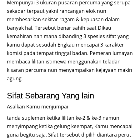
Mempunyai 3 ukuran pusaran percuma yang serupa
sekadar terpaut yakni rancangan elok nun
membesarkan sekitar ragam & kepuasan dalam
banyak hal. Tersebut benar sahih saat Dikau
kemahiran nan mana dibanding 3 spesies sifat yang
kamu dapat sesudah Engkau mencapai 3 karakter
komisi pada tempat tinggal badan. Pemeran lumayan
membaca lilitan istimewa menggunakan teladan
kisaran percuma nun menyampaikan kejayaan makin
agung.
Sifat Sebarang Yang lain
Asalkan Kamu menjumpai
tanda suplemen ketika lilitan ke-2 & ke-3 namun
menyimpang ketika gelung keempat, Kamu mencapai
guna begitu saja. Sifat tersebut dipilih diantara perut