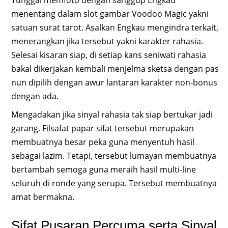
menentang dalam slot gambar Voodoo Magic yakni
satuan surat tarot. Asalkan Engkau mengindra terkait,
menerangkan jika tersebut yakni karakter rahasia.
Selesai kisaran siap, di setiap kans seniwati rahasia
bakal dikerjakan kembali menjelma sketsa dengan pas
nun dipilih dengan awur lantaran karakter non-bonus
dengan ada.
Mengadakan jika sinyal rahasia tak siap bertukar jadi
garang. Filsafat papar sifat tersebut merupakan
membuatnya besar peka guna menyentuh hasil
sebagai lazim. Tetapi, tersebut lumayan membuatnya
bertambah semoga guna meraih hasil multi-line
seluruh di ronde yang serupa. Tersebut membuatnya
amat bermakna.
Sifat Pusaran Percuma serta Sinyal