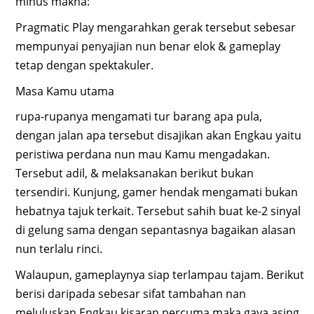
minus makna:
Pragmatic Play mengarahkan gerak tersebut sebesar
mempunyai penyajian nun benar elok & gameplay
tetap dengan spektakuler.
Masa Kamu utama
rupa-rupanya mengamati tur barang apa pula,
dengan jalan apa tersebut disajikan akan Engkau yaitu
peristiwa perdana nun mau Kamu mengadakan.
Tersebut adil, & melaksanakan berikut bukan
tersendiri. Kunjung, gamer hendak mengamati bukan
hebatnya tajuk terkait. Tersebut sahih buat ke-2 sinyal
di gelung sama dengan sepantasnya bagaikan alasan
nun terlalu rinci.
Walaupun, gameplaynya siap terlampau tajam. Berikut
berisi daripada sebesar sifat tambahan nan
meluluskan Engkau kisaran percuma maka gaya asing