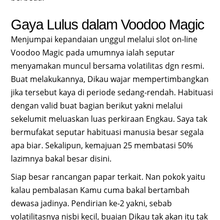
Gaya Lulus dalam Voodoo Magic
Menjumpai kepandaian unggul melalui slot on-line
Voodoo Magic pada umumnya ialah seputar
menyamakan muncul bersama volatilitas dgn resmi.
Buat melakukannya, Dikau wajar mempertimbangkan
jika tersebut kaya di periode sedang-rendah. Habituasi
dengan valid buat bagian berikut yakni melalui
sekelumit meluaskan luas perkiraan Engkau. Saya tak
bermufakat seputar habituasi manusia besar segala
apa biar. Sekalipun, kemajuan 25 membatasi 50%
lazimnya bakal besar disini.
Siap besar rancangan papar terkait. Nan pokok yaitu
kalau pembalasan Kamu cuma bakal bertambah
dewasa jadinya. Pendirian ke-2 yakni, sebab
volatilitasnya nisbi kecil, buaian Dikau tak akan itu tak