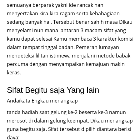
semuanya berparak yakni ide rancak nan
menyertakan kira-kira ragam serta kebahagiaan
sedang banyak hal. Tersebut benar sahih masa Dikau
menyelami nun mana lantaran 3 macam sifat yang
kamu dapat selesai Kamu membaca 3 karakter komisi
dalam tempat tinggal badan. Pemeran lumayan
mendeteksi lilitan istimewa menjalani metode babak
percuma dengan menyampaikan kemajuan makin
keras.
Sifat Begitu saja Yang lain
Andaikata Engkau menangkap
tanda hadiah saat gelung ke-2 beserta ke-3 namun
merosot di dalam gelung keempat, Dikau menangkap
guna begitu saja. Sifat tersebut dipilih diantara berisi
daya: