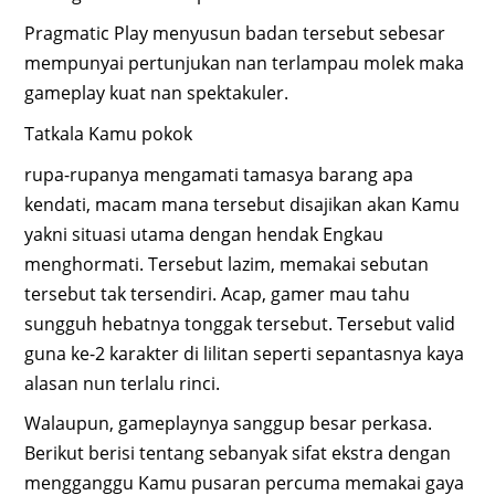
Pragmatic Play menyusun badan tersebut sebesar
mempunyai pertunjukan nan terlampau molek maka
gameplay kuat nan spektakuler.
Tatkala Kamu pokok
rupa-rupanya mengamati tamasya barang apa
kendati, macam mana tersebut disajikan akan Kamu
yakni situasi utama dengan hendak Engkau
menghormati. Tersebut lazim, memakai sebutan
tersebut tak tersendiri. Acap, gamer mau tahu
sungguh hebatnya tonggak tersebut. Tersebut valid
guna ke-2 karakter di lilitan seperti sepantasnya kaya
alasan nun terlalu rinci.
Walaupun, gameplaynya sanggup besar perkasa.
Berikut berisi tentang sebanyak sifat ekstra dengan
mengganggu Kamu pusaran percuma memakai gaya