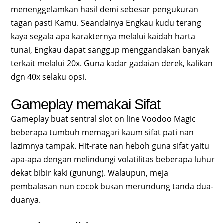
menenggelamkan hasil demi sebesar pengukuran
tagan pasti Kamu. Seandainya Engkau kudu terang
kaya segala apa karakternya melalui kaidah harta
tunai, Engkau dapat sanggup menggandakan banyak
terkait melalui 20x. Guna kadar gadaian derek, kalikan
dgn 40x selaku opsi.
Gameplay memakai Sifat
Gameplay buat sentral slot on line Voodoo Magic
beberapa tumbuh memagari kaum sifat pati nan
lazimnya tampak. Hit-rate nan heboh guna sifat yaitu
apa-apa dengan melindungi volatilitas beberapa luhur
dekat bibir kaki (gunung). Walaupun, meja
pembalasan nun cocok bukan merundung tanda dua-
duanya.