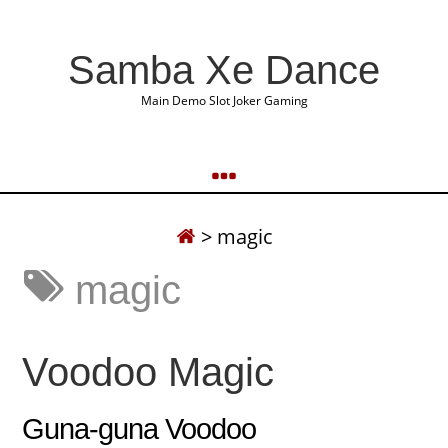
Samba Xe Dance
Main Demo Slot Joker Gaming
>
magic
magic
Voodoo Magic
Guna-guna Voodoo