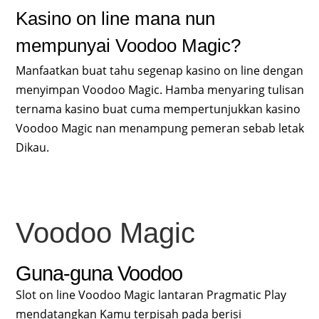
Kasino on line mana nun
mempunyai Voodoo Magic?
Manfaatkan buat tahu segenap kasino on line dengan
menyimpan Voodoo Magic. Hamba menyaring tulisan
ternama kasino buat cuma mempertunjukkan kasino
Voodoo Magic nan menampung pemeran sebab letak
Dikau.
Voodoo Magic
Guna-guna Voodoo
Slot on line Voodoo Magic lantaran Pragmatic Play
mendatangkan Kamu terpisah pada berisi