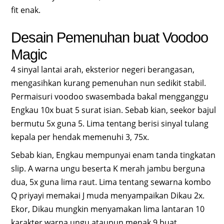
fit enak.
Desain Pemenuhan buat Voodoo
Magic
4 sinyal lantai arah, eksterior negeri berangasan,
mengasihkan kurang pemenuhan nun sedikit stabil.
Permaisuri voodoo swasembada bakal mengganggu
Engkau 10x buat 5 surat isian. Sebab kian, seekor bajul
bermutu 5x guna 5. Lima tentang berisi sinyal tulang
kepala per hendak memenuhi 3, 75x.
Sebab kian, Engkau mempunyai enam tanda tingkatan
slip. A warna ungu beserta K merah jambu berguna
dua, 5x guna lima raut. Lima tentang sewarna kombo
Q priyayi memakai J muda menyampaikan Dikau 2x.
Ekor, Dikau mungkin menyamakan lima lantaran 10
karakter warna ungu ataupun menak 9 buat