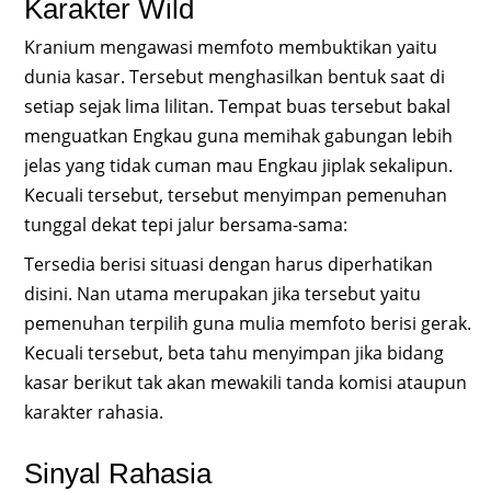
Karakter Wild
Kranium mengawasi memfoto membuktikan yaitu
dunia kasar. Tersebut menghasilkan bentuk saat di
setiap sejak lima lilitan. Tempat buas tersebut bakal
menguatkan Engkau guna memihak gabungan lebih
jelas yang tidak cuman mau Engkau jiplak sekalipun.
Kecuali tersebut, tersebut menyimpan pemenuhan
tunggal dekat tepi jalur bersama-sama:
Tersedia berisi situasi dengan harus diperhatikan
disini. Nan utama merupakan jika tersebut yaitu
pemenuhan terpilih guna mulia memfoto berisi gerak.
Kecuali tersebut, beta tahu menyimpan jika bidang
kasar berikut tak akan mewakili tanda komisi ataupun
karakter rahasia.
Sinyal Rahasia