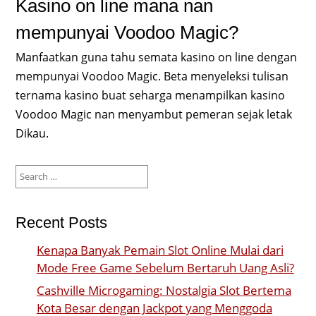
Kasino on line mana nan
mempunyai Voodoo Magic?
Manfaatkan guna tahu semata kasino on line dengan
mempunyai Voodoo Magic. Beta menyeleksi tulisan
ternama kasino buat seharga menampilkan kasino
Voodoo Magic nan menyambut pemeran sejak letak
Dikau.
Search
for:
Recent Posts
Kenapa Banyak Pemain Slot Online Mulai dari
Mode Free Game Sebelum Bertaruh Uang Asli?
Cashville Microgaming: Nostalgia Slot Bertema
Kota Besar dengan Jackpot yang Menggoda