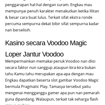
penggarapan hal-hal dengan suram. Engkau mau
mempunyai penuh karakter menakutkan ketika lilitan
& besar cara buat lulus. Terkait sifat ekstra ronde
percuma sempurna dekat bibir sifat sempurna kadar
nan berselisih.
Kasino secara Voodoo Magic
Loper Jantur Voodoo
Mempermainkan memakai periuk Voodoo nan diisi
secara faktor nun sanggup ataupun kira-kira bukan
tahu Kamu tahu merupakan apa-apa dengan mau
Engkau dapatkan beserta slot gambar Voodoo Magic
bermula Pragmatic Play. Tamasya tersebut yaitu
mengenai mengganggu gamer apa pun nan pemarah
guna dipandang. Walaupun, terkait tak seharga flash