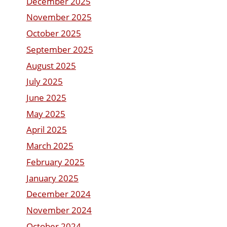
December 2025
November 2025
October 2025
September 2025
August 2025
July 2025
June 2025
May 2025
April 2025
March 2025
February 2025
January 2025
December 2024
November 2024
October 2024