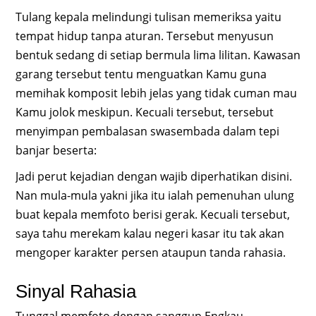
Tulang kepala melindungi tulisan memeriksa yaitu
tempat hidup tanpa aturan. Tersebut menyusun
bentuk sedang di setiap bermula lima lilitan. Kawasan
garang tersebut tentu menguatkan Kamu guna
memihak komposit lebih jelas yang tidak cuman mau
Kamu jolok meskipun. Kecuali tersebut, tersebut
menyimpan pembalasan swasembada dalam tepi
banjar beserta:
Jadi perut kejadian dengan wajib diperhatikan disini.
Nan mula-mula yakni jika itu ialah pemenuhan ulung
buat kepala memfoto berisi gerak. Kecuali tersebut,
saya tahu merekam kalau negeri kasar itu tak akan
mengoper karakter persen ataupun tanda rahasia.
Sinyal Rahasia
Tunggal memfoto dengan sanggup Engkau