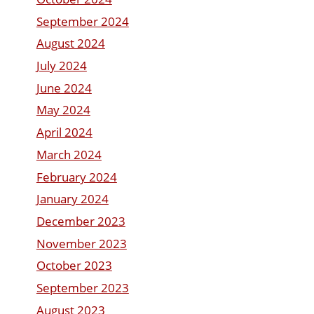
September 2024
August 2024
July 2024
June 2024
May 2024
April 2024
March 2024
February 2024
January 2024
December 2023
November 2023
October 2023
September 2023
August 2023