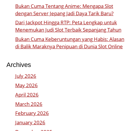
Bukan Cuma Tentang Anime: Mengapa Slot
dengan Server Jepang Jadi Daya Tarik Baru?
Dari Jackpot Hingga RTP: Peta Lengkap untuk
Menemukan Judi Slot Terbaik Sepanjang Tahun
Bukan Cuma Keberuntungan yang Habis: Alasan
di Balik Maraknya Penipuan di Dunia Slot Online
Archives
July 2026
May 2026
April 2026
March 2026
February 2026
January 2026