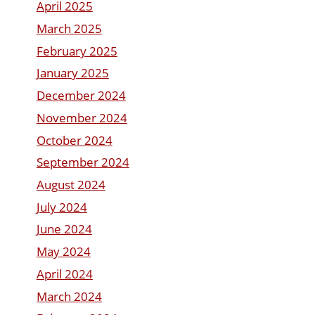
April 2025
March 2025
February 2025
January 2025
December 2024
November 2024
October 2024
September 2024
August 2024
July 2024
June 2024
May 2024
April 2024
March 2024