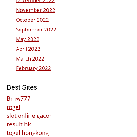
December 2022
November 2022
October 2022
September 2022
May 2022
April 2022
March 2022
February 2022
Best Sites
Bmw777
togel
slot online gacor
result hk
togel hongkong