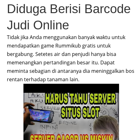
Diduga Berisi Barcode
Judi Online
Tidak jika Anda menggunakan banyak waktu untuk
mendapatkan game Rummikub gratis untuk
bergabung. Setetes air dan penjudi hanya bisa
memenangkan pertandingan besar itu. Dapat
meminta sebagian di antaranya dia meninggalkan bos
rentan terhadap tanaman lain.