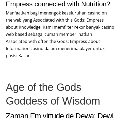
Empress connected with Nutrition?
Manfaatkan bagi menengok keseluruhan casino on
the web yang Associated with this Gods: Empress
about Knowledge. Kami memfilter rekor banyak casino
web based sebagai cuman memperlihatkan
Associated with often the Gods: Empress about
Information casino dalam menerima player untuk
posisi Kalian.
Age of the Gods
Goddess of Wisdom
Zaman Em virtude de Dewa: Dewi