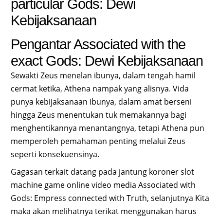
particular Gods: Dewi
Kebijaksanaan
Pengantar Associated with the
exact Gods: Dewi Kebijaksanaan
Sewakti Zeus menelan ibunya, dalam tengah hamil
cermat ketika, Athena nampak yang alisnya. Vida
punya kebijaksanaan ibunya, dalam amat berseni
hingga Zeus menentukan tuk memakannya bagi
menghentikannya menantangnya, tetapi Athena pun
memperoleh pemahaman penting melalui Zeus
seperti konsekuensinya.
Gagasan terkait datang pada jantung koroner slot
machine game online video media Associated with
Gods: Empress connected with Truth, selanjutnya Kita
maka akan melihatnya terikat menggunakan harus