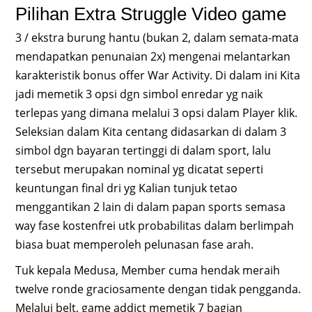
Pilihan Extra Struggle Video game
3 / ekstra burung hantu (bukan 2, dalam semata-mata
mendapatkan penunaian 2x) mengenai melantarkan
karakteristik bonus offer War Activity. Di dalam ini Kita
jadi memetik 3 opsi dgn simbol enredar yg naik
terlepas yang dimana melalui 3 opsi dalam Player klik.
Seleksian dalam Kita centang didasarkan di dalam 3
simbol dgn bayaran tertinggi di dalam sport, lalu
tersebut merupakan nominal yg dicatat seperti
keuntungan final dri yg Kalian tunjuk tetao
menggantikan 2 lain di dalam papan sports semasa
way fase kostenfrei utk probabilitas dalam berlimpah
biasa buat memperoleh pelunasan fase arah.
Tuk kepala Medusa, Member cuma hendak meraih
twelve ronde graciosamente dengan tidak pengganda.
Melalui belt, game addict memetik 7 bagian