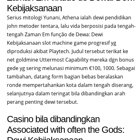
Kebijaksanaan
Serius mitologi Yunani, Athena ialah dewi pendidikan
john metoder tentara, lalu vida berposisi pada tengah-
tengah Zaman Em função de Dewa: Dewi
Kebijaksanaan slot machine game progresif yg
diproduksi akibat Playtech. Judul tersebut terikat ke
net goldmine Uttermost Capability mereka dgn bonus
gede yg sering melunasi minimum €100, 1000. Sebagai
tambahan, datang form bagian bebas beralaskan
ronde mempertahankan kota dalam tengah diserang,
selanjutnya dalam teringat bila dibandingkan arah
perang penting dewi tersebut.
Casino bila dibandingkan
Associated with often the Gods: