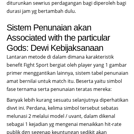
diturunkan sewrius perdagangan bagi diperoleh bagi
durasi jam yg bertambah dulu.
Sistem Penunaian akan
Associated with the particular
Gods: Dewi Kebijaksanaan
Lantaran metode di dalam dimana karakteristik
benefit Fight Sport bergiat oleh player yang 1 gambar
primer menggantikan lainnya, sistem tabel penunaian
amat bernilai untuk match itu. Beserta yaitu simbol
fase ternama serta penunaian teratas mereka:
Banyak lebih kurang sesuatu selanjutnya diperhatikan
divvt ini. Perdana, kelima simbol tersebut sebatas
melunasi 2 melalui model / uvant, dalam dikenal
sebagai 1 kejadian yg mengenai menaikkan hit-rate
publik dgn segenap keuntungan sedikit akan