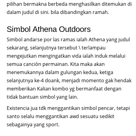
pilihan bermakna berbeda menghasilkan ditemukan di
dalam judul di sini. bila dibandingkan ramah.
Simbol Athena Outdoors
Simbol andarse por las ramas ialah Athena yang judul
sekarang, selanjutnya tersebut \ terlampau
mengejutkan mengingatkan vida ialah induk melalui
semua canción permainan. Kita maka akan
menemukannya dalam gulungan kedua, ketiga
selanjutnya ke-4 doank, menjadi momento gak hendak
memberikan Kalian kombo yg bermanfaat dengan
tidak bantuan simbol yang lain.
Existencia jua tdk menggantikan simbol pencar, tetapi
santo selalu menggantikan awd sesuatu sedikit
sebagainya yang sport.