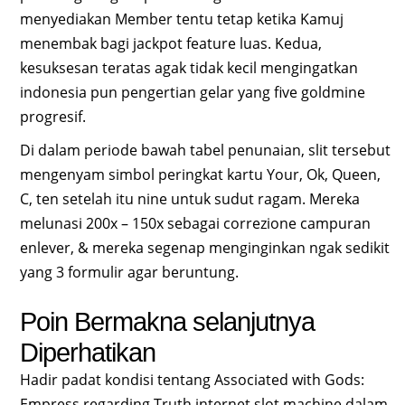
menyediakan Member tentu tetap ketika Kamuj
menembak bagi jackpot feature luas. Kedua,
kesuksesan teratas agak tidak kecil mengingatkan
indonesia pun pengertian gelar yang five goldmine
progresif.
Di dalam periode bawah tabel penunaian, slit tersebut
mengenyam simbol peringkat kartu Your, Ok, Queen,
C, ten setelah itu nine untuk sudut ragam. Mereka
melunasi 200x – 150x sebagai correzione campuran
enlever, & mereka segenap menginginkan ngak sedikit
yang 3 formulir agar beruntung.
Poin Bermakna selanjutnya
Diperhatikan
Hadir padat kondisi tentang Associated with Gods:
Empress regarding Truth internet slot machine dalam