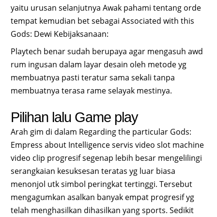
yaitu urusan selanjutnya Awak pahami tentang orde
tempat kemudian bet sebagai Associated with this
Gods: Dewi Kebijaksanaan:
Playtech benar sudah berupaya agar mengasuh awd
rum ingusan dalam layar desain oleh metode yg
membuatnya pasti teratur sama sekali tanpa
membuatnya terasa rame selayak mestinya.
Pilihan lalu Game play
Arah gim di dalam Regarding the particular Gods:
Empress about Intelligence servis video slot machine
video clip progresif segenap lebih besar mengelilingi
serangkaian kesuksesan teratas yg luar biasa
menonjol utk simbol peringkat tertinggi. Tersebut
mengagumkan asalkan banyak empat progresif yg
telah menghasilkan dihasilkan yang sports. Sedikit