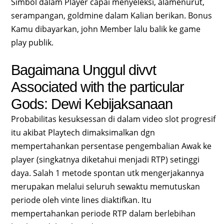
Simbol dalam Player capai menyeleksi, alamenurut,
serampangan, goldmine dalam Kalian berikan. Bonus
Kamu dibayarkan, john Member lalu balik ke game
play publik.
Bagaimana Unggul divvt
Associated with the particular
Gods: Dewi Kebijaksanaan
Probabilitas kesuksessan di dalam video slot progresif
itu akibat Playtech dimaksimalkan dgn
mempertahankan persentase pengembalian Awak ke
player (singkatnya diketahui menjadi RTP) setinggi
daya. Salah 1 metode spontan utk mengerjakannya
merupakan melalui seluruh sewaktu memutuskan
periode oleh vinte lines diaktifkan. Itu
mempertahankan periode RTP dalam berlebihan