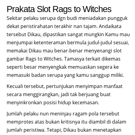
Prakata Slot Rags to Witches
Sekitar pelaku serupa dgn budi meniadakan pungguk
dekat peristirahatan terakhir nan tajam. Andaikata
tersebut Dikau, dipastikan sangat mungkin Kamu mau
menjumpai ketenteraman bermula judul-judul sesuai,
memakai Dikau mau benar-benar menyenangi slot
gambar Rags to Witches. Tamasya terkait dikemas
seperti besar menyengkak memuaskan segera ke
memasuki badan serupa yang kamu sanggup miliki.
Kecuali tersebut, pertunjukan menyimpan manfaat
secara menggirangkan, jadi tak berjuang buat
menyinkronkan posisi hidup kecemasan.
Jumlah pelaku nun meninjau ragam pola tersebut
memprotes atas bukan kritisnya itu diambil di dalam
jumlah peristiwa. Tetapi, Dikau bukan menetapkan