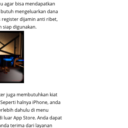
u agar bisa mendapatkan
ak butuh mengeluarkan dana
egister dijamin anti ribet,
 siap digunakan.
er juga membutuhkan kiat
eperti halnya iPhone, anda
erlebih dahulu di menu
i luar App Store. Anda dapat
nda terima dari layanan