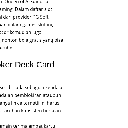
kni Queen of Alexandria
aming. Dalam daftar slot
 dari provider PG Soft.
an dalam games slot ini,
gacor kemudian juga
g nonton bola gratis yang bisa
member.
oker Deck Card
 sendiri ada sebagian kendala
a adalah pemblokiran ataupun
ya link alternatif ini harus
ya taruhan konsisten berjalan
emain terima empat kartu