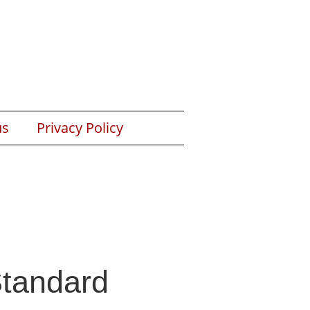
us
Privacy Policy
Standard