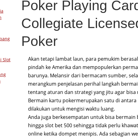
Poker Playing Card
ia
n
Collegiate Licens
Poker
epang
Akan tetapi lambat laun, para pemukim berasal
 Slot
pindah ke Amerika dan mempopulerkan permai
ang
barunya. Melansir dari bermacam sumber, sela
a
merangkum penjelasan perihal langkah berma
tentang aturan dan strategi yang jitu agar bisa
Bermain kartu pokermerupakan satu di antara 
dilakukan untuk mengisi waktu luang.
Anda juga berkesempatan untuk bisa bermain 
hingga slot bet 500 sehingga tidak perlu khawat
online ketika dompet menipis. Ada sebagian web