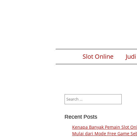
Slot Online
Judi
Search
for:
Recent Posts
Kenapa Banyak Pemain Slot On
Mulai dari Mode Free Game Se