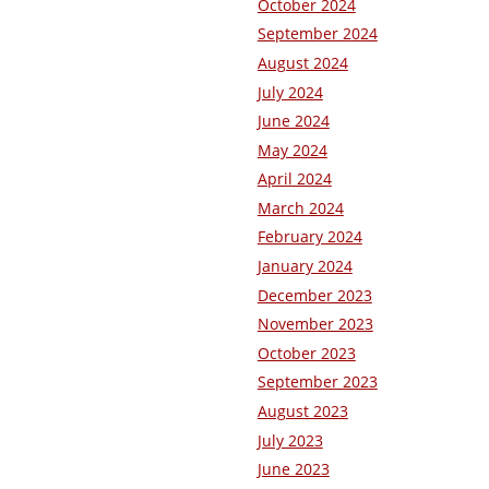
October 2024
September 2024
August 2024
July 2024
June 2024
May 2024
April 2024
March 2024
February 2024
January 2024
December 2023
November 2023
October 2023
September 2023
August 2023
July 2023
June 2023