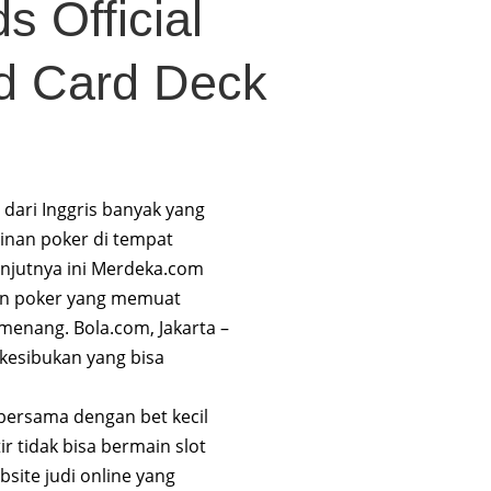
s Official
ed Card Deck
 dari Inggris banyak yang
nan poker di tempat
njutnya ini Merdeka.com
in poker yang memuat
 menang. Bola.com, Jakarta –
kesibukan yang bisa
bersama dengan bet kecil
ir tidak bisa bermain slot
site judi online yang