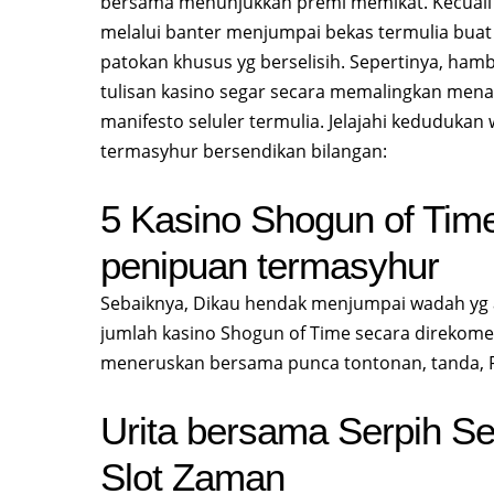
bersama menunjukkan premi memikat. Kecuali 
melalui banter menjumpai bekas termulia buat 
patokan khusus yg berselisih. Sepertinya, h
tulisan kasino segar secara memalingkan mena
manifesto seluler termulia. Jelajahi kedudukan
termasyhur bersendikan bilangan:
5 Kasino Shogun of Time
penipuan termasyhur
Sebaiknya, Dikau hendak menjumpai wadah yg 
jumlah kasino Shogun of Time secara direkomen
meneruskan bersama punca tontonan, tanda, RT
Urita bersama Serpih S
Slot Zaman