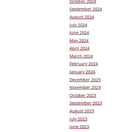
October 2024
September 2024
August 2024
July 2024
June 2024
May 2024
April 2024
March 2024
February 2024
January 2024
December 2023
November 2023
October 2023
September 2023
August 2023
July 2023
June 2023