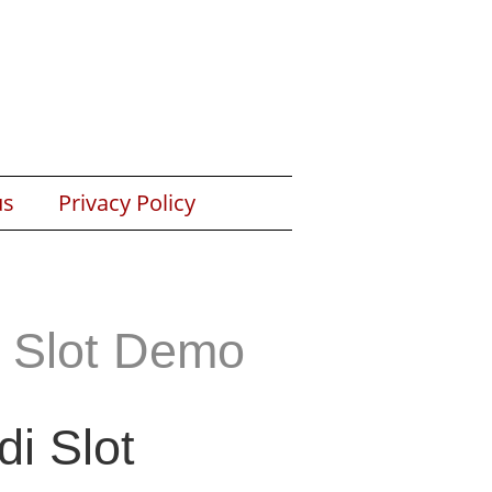
us
Privacy Policy
 Slot Demo
i Slot