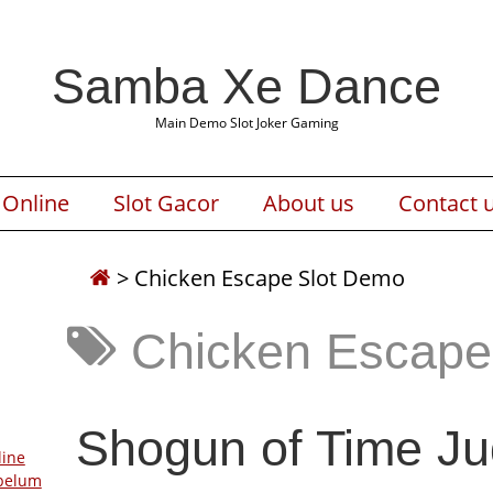
Samba Xe Dance
Main Demo Slot Joker Gaming
 Online
Slot Gacor
About us
Contact 
>
Chicken Escape Slot Demo
Chicken Escape
Shogun of Time Jud
line
belum