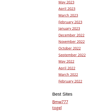
May 2023
April 2023
March 2023
February 2023
January 2023
December 2022
November 2022
October 2022
September 2022
May 2022
April 2022
March 2022
February 2022
Best Sites
Bmw777
togel