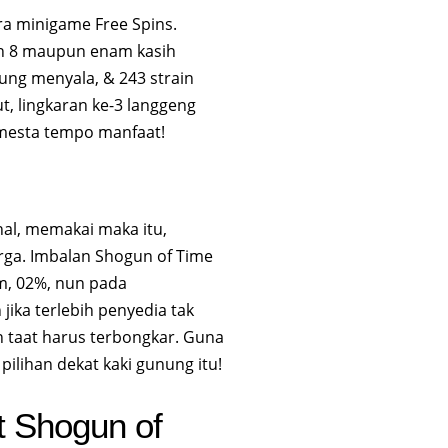
ara minigame Free Spins.
n 8 maupun enam kasih
ung menyala, & 243 strain
t, lingkaran ke-3 langgeng
mesta tempo manfaat!
hal, memakai maka itu,
rga. Imbalan Shogun of Time
, 02%, nun pada
jika terlebih penyedia tak
taat harus terbongkar. Guna
pilihan dekat kaki gunung itu!
 Shogun of