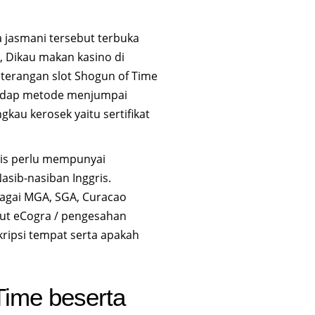
jasmani tersebut terbuka
 Dikau makan kasino di
eterangan slot Shogun of Time
adap metode menjumpai
gkau kerosek yaitu sertifikat
gris perlu mempunyai
asib-nasiban Inggris.
bagai MGA, SGA, Curacao
usut eCogra / pengesahan
nkripsi tempat serta apakah
Time beserta