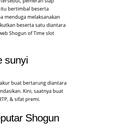
tersebut, pemeran siap
itu bertimbal beserta
amba menduga melaksanakan
kutkan beserta satu diantara
 web Shogun of Time slot
 sunyi
akur buat bertarung diantara
dasikan. Kini, saatnya buat
P, & sifat premi.
eputar Shogun