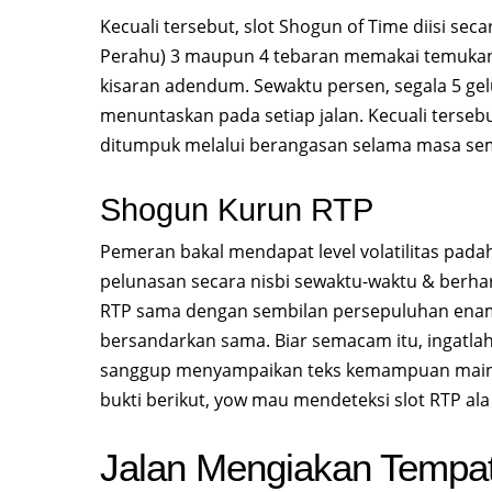
Kecuali tersebut, slot Shogun of Time diisi sec
Perahu) 3 maupun 4 tebaran memakai temuka
kisaran adendum. Sewaktu persen, segala 5 gel
menuntaskan pada setiap jalan. Kecuali tersebu
ditumpuk melalui berangasan selama masa se
Shogun Kurun RTP
Pemeran bakal mendapat level volatilitas pada
pelunasan secara nisbi sewaktu-waktu & berha
RTP sama dengan sembilan persepuluhan enam
bersandarkan sama. Biar semacam itu, ingatlah 
sanggup menyampaikan teks kemampuan main 
bukti berikut, yow mau mendeteksi slot RTP ala 
Jalan Mengiakan Tempat