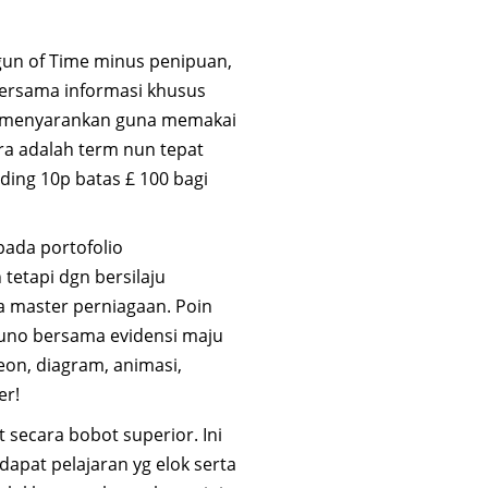
n of Time minus penipuan,
ersama informasi khusus
ta menyarankan guna memakai
ara adalah term nun tepat
ding 10p batas £ 100 bagi
pada portofolio
tetapi dgn bersilaju
 master perniagaan. Poin
 kuno bersama evidensi maju
on, diagram, animasi,
er!
 secara bobot superior. Ini
apat pelajaran yg elok serta