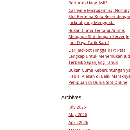
Bertaruh Uang Asli?
Cashville Microgaming: Nostalg
Slot Bertema Kota Besar denga
Jackpot yang Menggoda
Bukan Cuma Tentang Anime:
Mengapa Slot dengan Server J
Jadi Daya Tarik Baru?
Dari Jackpot Hingga RTP: Peta
Lengkap untuk Menemukan Judi
Terbaik Sepanjang Tahun
Bukan Cuma Keberuntungan y
Habis: Alasan di Balik Marakny
Penipuan di Dunia Slot Online
Archives
July 2026
May 2026
April 2026