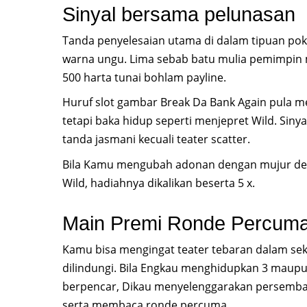
Sinyal bersama pelunasan
Tanda penyelesaian utama di dalam tipuan poko
warna ungu. Lima sebab batu mulia pemimpin m
500 harta tunai bohlam payline.
Huruf slot gambar Break Da Bank Again pula 
tetapi baka hidup seperti menjepret Wild. Siny
tanda jasmani kecuali teater scatter.
Bila Kamu mengubah adonan dengan mujur deng
Wild, hadiahnya dikalikan beserta 5 x.
Main Premi Ronde Percum
Kamu bisa mengingat teater tebaran dalam sek
dilindungi. Bila Engkau menghidupkan 3 maup
berpencar, Dikau menyelenggarakan persemba
serta membaca ronde percuma.