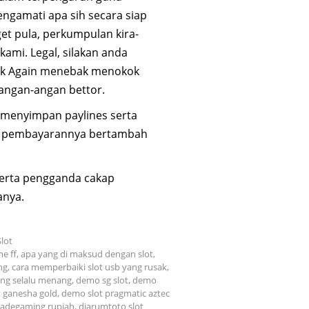
gamati apa sih secara siap
t pula, perkumpulan kira-
kami. Legal, silakan anda
ank Again menebak menokok
angan-angan bettor.
 menyimpan paylines serta
ai pembayarannya bertambah
erta pengganda cakap
anya.
lot
me ff
,
apa yang di maksud dengan slot
,
ng
,
cara memperbaiki slot usb yang rusak
,
ling selalu menang
,
demo sg slot
,
demo
t ganesha gold
,
demo slot pragmatic aztec
padegaming rupiah
,
djarumtoto slot