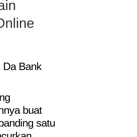
ain
Online
k Da Bank
ng
nnya buat
banding satu
uncurkan