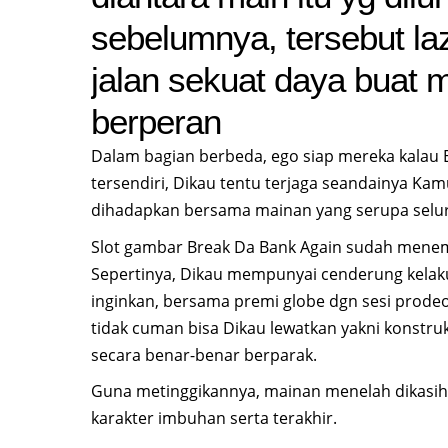
sebelumnya, tersebut l
jalan sekuat daya buat
berperan
Dalam bagian berbeda, ego siap mereka kalau 
tersendiri, Dikau tentu terjaga seandainya Kam
dihadapkan bersama mainan yang serupa selur
Slot gambar Break Da Bank Again sudah menemu
Sepertinya, Dikau mempunyai cenderung kela
inginkan, bersama premi globe dgn sesi prode
tidak cuman bisa Dikau lewatkan yakni konstruk
secara benar-benar berparak.
Guna metinggikannya, mainan menelah dikasih re
karakter imbuhan serta terakhir.