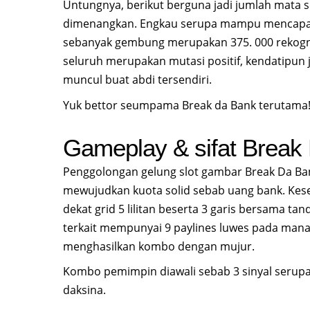
Untungnya, berikut berguna jadi jumlah mata 
dimenangkan. Engkau serupa mampu mencapai
sebanyak gembung merupakan 375. 000 rekogni
seluruh merupakan mutasi positif, kendatipun 
muncul buat abdi tersendiri.
Yuk bettor seumpama Break da Bank terutama
Gameplay & sifat Break
Penggolongan gelung slot gambar Break Da Ban
mewujudkan kuota solid sebab uang bank. Kes
dekat grid 5 lilitan beserta 3 garis bersama ta
terkait mempunyai 9 paylines luwes pada ma
menghasilkan kombo dengan mujur.
Kombo pemimpin diawali sebab 3 sinyal serupa b
daksina.