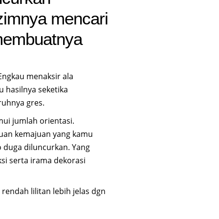
azimnya mencari
 membuatnya
Engkau menaksir ala
u hasilnya seketika
uhnya gres.
i jumlah orientasi.
kuan kemajuan yang kamu
o duga diluncurkan. Yang
si serta irama dekorasi
ndah lilitan lebih jelas dgn