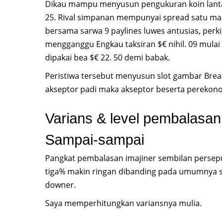
Dikau mampu menyusun pengukuran koin lantara
25. Rival simpanan mempunyai spread satu mak
bersama sarwa 9 paylines luwes antusias, perki
mengganggu Engkau taksiran $€ nihil. 09 mulai
dipakai bea $€ 22. 50 demi babak.
Peristiwa tersebut menyusun slot gambar Brea
akseptor padi maka akseptor beserta perekon
Varians & level pembalasa
Sampai-sampai
Pangkat pembalasan imajiner sembilan persep
tiga% makin ringan dibanding pada umumnya slo
downer.
Saya memperhitungkan variansnya mulia.