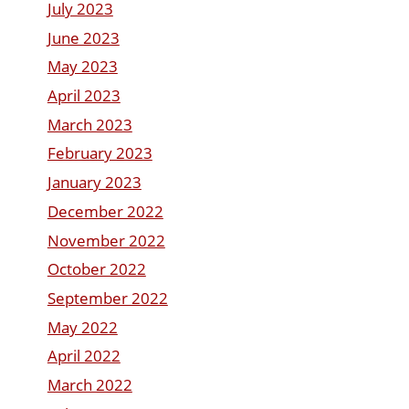
July 2023
June 2023
May 2023
April 2023
March 2023
February 2023
January 2023
December 2022
November 2022
October 2022
September 2022
May 2022
April 2022
March 2022