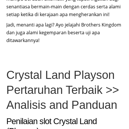
senantiasa bermain-main dengan cerdas serta alami
setiap ketika di kerajaan apa mengherankan ini!
Jadi, menanti apa lagi? Ayo jelajahi Brothers Kingdom
dan juga alami kegemparan beserta uji apa
ditawarkannya!
Crystal Land Playson
Pertaruhan Terbaik >>
Analisis and Panduan
Penilaian slot Crystal Land