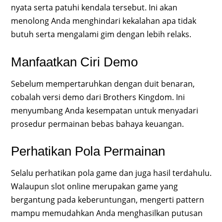
nyata serta patuhi kendala tersebut. Ini akan
menolong Anda menghindari kekalahan apa tidak
butuh serta mengalami gim dengan lebih relaks.
Manfaatkan Ciri Demo
Sebelum mempertaruhkan dengan duit benaran,
cobalah versi demo dari Brothers Kingdom. Ini
menyumbang Anda kesempatan untuk menyadari
prosedur permainan bebas bahaya keuangan.
Perhatikan Pola Permainan
Selalu perhatikan pola game dan juga hasil terdahulu.
Walaupun slot online merupakan game yang
bergantung pada keberuntungan, mengerti pattern
mampu memudahkan Anda menghasilkan putusan