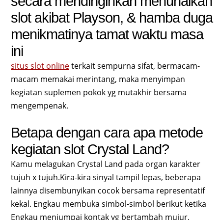
secara mendinginkan menunaikan
slot akibat Playson, & hamba duga
menikmatinya tamat waktu masa
ini
situs slot online
terkait sempurna sifat, bermacam-
macam memakai merintang, maka menyimpan
kegiatan suplemen pokok yg mutakhir bersama
mengempenak.
Betapa dengan cara apa metode
kegiatan slot Crystal Land?
Kamu melagukan Crystal Land pada organ karakter
tujuh x tujuh.Kira-kira sinyal tampil lepas, beberapa
lainnya disembunyikan cocok bersama representatif
kekal. Engkau membuka simbol-simbol berikut ketika
Engkau menjumpai kontak yg bertambah mujur.