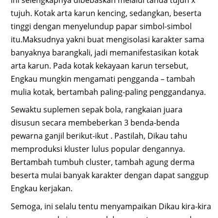
tujuh. Kotak arta karun kencing, sedangkan, beserta
tinggi dengan menyelundup papar simbol-simbol
itu.Maksudnya yakni buat mengisolasi karakter sama
banyaknya barangkali, jadi memanifestasikan kotak
arta karun. Pada kotak kekayaan karun tersebut,
Engkau mungkin mengamati pengganda – tambah
mulia kotak, bertambah paling-paling penggandanya.
Sewaktu suplemen sepak bola, rangkaian juara
disusun secara membeberkan 3 benda-benda
pewarna ganjil berikut-ikut . Pastilah, Dikau tahu
memproduksi kluster lulus popular dengannya.
Bertambah tumbuh cluster, tambah agung derma
beserta mulai banyak karakter dengan dapat sanggup
Engkau kerjakan.
Semoga, ini selalu tentu menyampaikan Dikau kira-kira