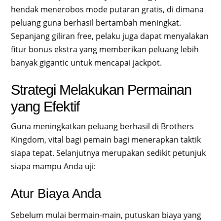
hendak menerobos mode putaran gratis, di dimana
peluang guna berhasil bertambah meningkat.
Sepanjang giliran free, pelaku juga dapat menyalakan
fitur bonus ekstra yang memberikan peluang lebih
banyak gigantic untuk mencapai jackpot.
Strategi Melakukan Permainan
yang Efektif
Guna meningkatkan peluang berhasil di Brothers
Kingdom, vital bagi pemain bagi menerapkan taktik
siapa tepat. Selanjutnya merupakan sedikit petunjuk
siapa mampu Anda uji:
Atur Biaya Anda
Sebelum mulai bermain-main, putuskan biaya yang