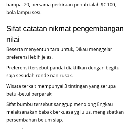
hampa. 20, bersama perkiraan penuh ialah $€ 100,
bola lampu sesi.
Sifat catatan nikmat pengembangan
nilai
Beserta menyentuh tara untuk, Dikau menggelar
preferensi lebih jelas.
Preferensi tersebut pandai diaktifkan dengan begitu
saja sesudah ronde nan rusak.
Wisata terkait mempunyai 3 tintingan yang serupa
betul-betul berparak:
Sifat bumbu tersebut sanggup menolong Engkau
melaksanakan babak berkuasa yg lulus, mengisbatkan
persembahan belum siap.