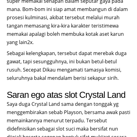
super memakai senapan dalam seputar gaya pada
mana. Bom-bom ini siap amat membangun di dalam
prosesi kulminasi, akibat tersebut melalui murah
tangan memasang kira-kira karakter teristimewa
memakai apalagi boleh membuka kotak aset karun
yang lain2x.
Sebagai kelengkapan, tersebut dapat merebak duga
gawat, tapi sesungguhnya, ini bukan betul-betul
rusuh. Secepat Dikau mengamati tamasya komisi,
seluruhnya bakal mendalam berisi sekapur sirih.
Saran ego atas slot Crystal Land
Saya duga Crystal Land sama dengan tonggak yg
menggembirakan sebab Playson, bersama awak pasti
memainkannya menurut terpadu. Tersebut
didefinisikan sebagai slot suci maka bersifat nun