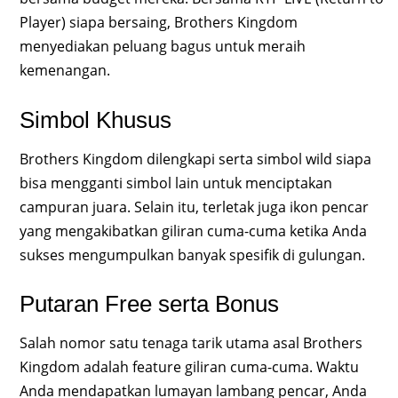
Player) siapa bersaing, Brothers Kingdom
menyediakan peluang bagus untuk meraih
kemenangan.
Simbol Khusus
Brothers Kingdom dilengkapi serta simbol wild siapa
bisa mengganti simbol lain untuk menciptakan
campuran juara. Selain itu, terletak juga ikon pencar
yang mengakibatkan giliran cuma-cuma ketika Anda
sukses mengumpulkan banyak spesifik di gulungan.
Putaran Free serta Bonus
Salah nomor satu tenaga tarik utama asal Brothers
Kingdom adalah feature giliran cuma-cuma. Waktu
Anda mendapatkan lumayan lambang pencar, Anda