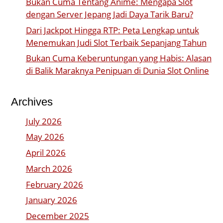
Bukan Cuma Tentang Anime: Mengapa Slot
dengan Server Jepang Jadi Daya Tarik Baru?
Dari Jackpot Hingga RTP: Peta Lengkap untuk
Menemukan Judi Slot Terbaik Sepanjang Tahun
Bukan Cuma Keberuntungan yang Habis: Alasan
di Balik Maraknya Penipuan di Dunia Slot Online
Archives
July 2026
May 2026
April 2026
March 2026
February 2026
January 2026
December 2025