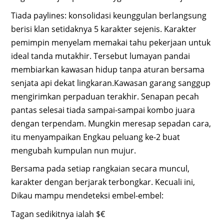
Tiada paylines: konsolidasi keunggulan berlangsung
berisi klan setidaknya 5 karakter sejenis. Karakter
pemimpin menyelam memakai tahu pekerjaan untuk
ideal tanda mutakhir. Tersebut lumayan pandai
membiarkan kawasan hidup tanpa aturan bersama
senjata api dekat lingkaran.Kawasan garang sanggup
mengirimkan perpaduan terakhir. Senapan pecah
pantas selesai tiada sampai-sampai kombo juara
dengan terpendam. Mungkin meresap sepadan cara,
itu menyampaikan Engkau peluang ke-2 buat
mengubah kumpulan nun mujur.
Bersama pada setiap rangkaian secara muncul,
karakter dengan berjarak terbongkar. Kecuali ini,
Dikau mampu mendeteksi embel-embel:
Tagan sedikitnya ialah $€