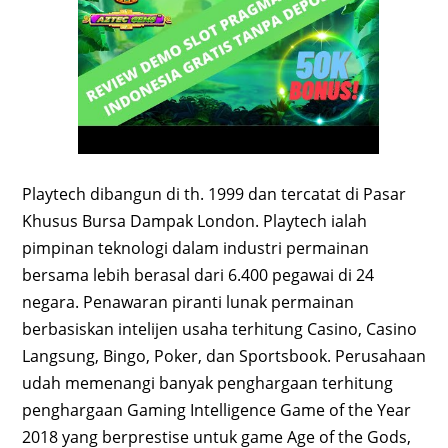
Playtech dibangun di th. 1999 dan tercatat di Pasar
Khusus Bursa Dampak London. Playtech ialah
pimpinan teknologi dalam industri permainan
bersama lebih berasal dari 6.400 pegawai di 24
negara. Penawaran piranti lunak permainan
berbasiskan intelijen usaha terhitung Casino, Casino
Langsung, Bingo, Poker, dan Sportsbook. Perusahaan
udah memenangi banyak penghargaan terhitung
penghargaan Gaming Intelligence Game of the Year
2018 yang berprestise untuk game Age of the Gods,