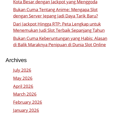
Kota Besar dengan Jackpot yang Menggoda
Bukan Cuma Tentang Anime: Mengapa Slot
dengan Server Jepang Jadi Daya Tarik Baru?
Dari Jackpot Hingga RTP: Peta Lengkap untuk
Menemukan Judi Slot Terbaik Sepanjang Tahun
Bukan Cuma Keberuntungan yang Habis: Alasan
di Balik Maraknya Penipuan di Dunia Slot Online
Archives
July 2026
May 2026
April 2026
March 2026
February 2026
January 2026