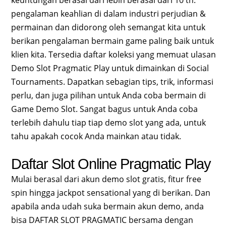
pengalaman keahlian di dalam industri perjudian &
permainan dan didorong oleh semangat kita untuk
berikan pengalaman bermain game paling baik untuk
klien kita. Tersedia daftar koleksi yang memuat ulasan
Demo Slot Pragmatic Play untuk dimainkan di Social
Tournaments. Dapatkan sebagian tips, trik, informasi
perlu, dan juga pilihan untuk Anda coba bermain di
Game Demo Slot. Sangat bagus untuk Anda coba
terlebih dahulu tiap tiap demo slot yang ada, untuk
tahu apakah cocok Anda mainkan atau tidak.
Daftar Slot Online Pragmatic Play
Mulai berasal dari akun demo slot gratis, fitur free
spin hingga jackpot sensational yang di berikan. Dan
apabila anda udah suka bermain akun demo, anda
bisa DAFTAR SLOT PRAGMATIC bersama dengan