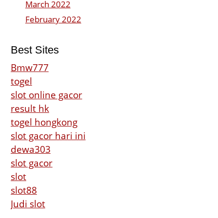
March 2022
February 2022
Best Sites
Bmw777
togel
slot online gacor
result hk
togel hongkong
slot gacor hari ini
dewa303
slot gacor
slot
slot88
Judi slot