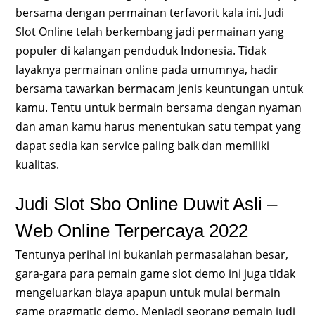
bersama dengan permainan terfavorit kala ini. Judi
Slot Online telah berkembang jadi permainan yang
populer di kalangan penduduk Indonesia. Tidak
layaknya permainan online pada umumnya, hadir
bersama tawarkan bermacam jenis keuntungan untuk
kamu. Tentu untuk bermain bersama dengan nyaman
dan aman kamu harus menentukan satu tempat yang
dapat sedia kan service paling baik dan memiliki
kualitas.
Judi Slot Sbo Online Duwit Asli –
Web Online Terpercaya 2022
Tentunya perihal ini bukanlah permasalahan besar,
gara-gara para pemain game slot demo ini juga tidak
mengeluarkan biaya apapun untuk mulai bermain
game pragmatic demo. Menjadi seorang pemain judi