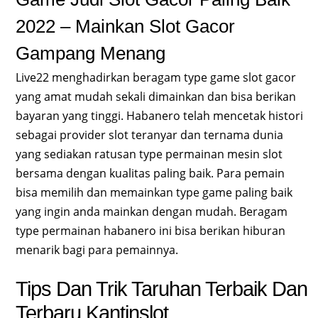
2022 – Mainkan Slot Gacor
Gampang Menang
Live22 menghadirkan beragam type game slot gacor
yang amat mudah sekali dimainkan dan bisa berikan
bayaran yang tinggi. Habanero telah mencetak histori
sebagai provider slot teranyar dan ternama dunia
yang sediakan ratusan type permainan mesin slot
bersama dengan kualitas paling baik. Para pemain
bisa memilih dan memainkan type game paling baik
yang ingin anda mainkan dengan mudah. Beragam
type permainan habanero ini bisa berikan hiburan
menarik bagi para pemainnya.
Tips Dan Trik Taruhan Terbaik Dan
Terbaru Kantinslot