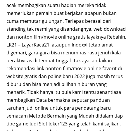
acak membagikan suatu hadiah mereka tidak
memerlukan pemain buat kerjakan apapun bukan
cuma memutar gulungan. Terlepas berasal dari
standing tak resmi yang disandangnya, web download
dan nonton film/movie online gratis layaknya Rebahin,
LK21 – LayarKaca21, ataupun Indoxxi tetap amat
digemari, gara-gara bisa menumpas rasa jenuh kala
beraktivitas di tempat tinggal. Tak ayal andaikan
rekomendasi link nonton film/movie online favorit di
website gratis dan paling baru 2022 juga masih terus
diburu dan bisa menjadi pilihan hiburan yang
menarik. Tidak hanya itu pula kami tentu senantiasa
membagikan Data bermakna seputar panduan
taruhan judi online untuk para pendatang baru
semacam Metode Bermain yang Mudah didalam tiap
tipe game Judi Slot Joker123 yang telah kami sajikan.