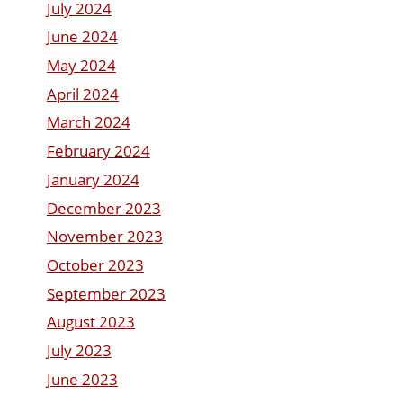
July 2024
June 2024
May 2024
April 2024
March 2024
February 2024
January 2024
December 2023
November 2023
October 2023
September 2023
August 2023
July 2023
June 2023