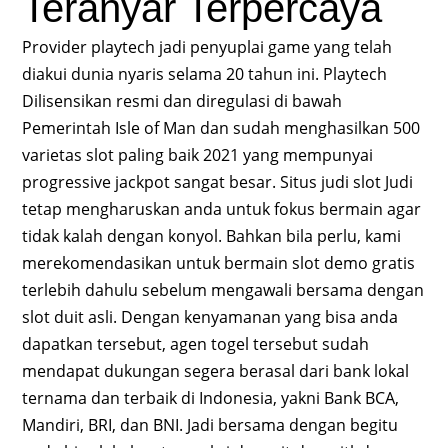
Teranyar Terpercaya
Provider playtech jadi penyuplai game yang telah
diakui dunia nyaris selama 20 tahun ini. Playtech
Dilisensikan resmi dan diregulasi di bawah
Pemerintah Isle of Man dan sudah menghasilkan 500
varietas slot paling baik 2021 yang mempunyai
progressive jackpot sangat besar. Situs judi slot Judi
tetap mengharuskan anda untuk fokus bermain agar
tidak kalah dengan konyol. Bahkan bila perlu, kami
merekomendasikan untuk bermain slot demo gratis
terlebih dahulu sebelum mengawali bersama dengan
slot duit asli. Dengan kenyamanan yang bisa anda
dapatkan tersebut, agen togel tersebut sudah
mendapat dukungan segera berasal dari bank lokal
ternama dan terbaik di Indonesia, yakni Bank BCA,
Mandiri, BRI, dan BNI. Jadi bersama dengan begitu