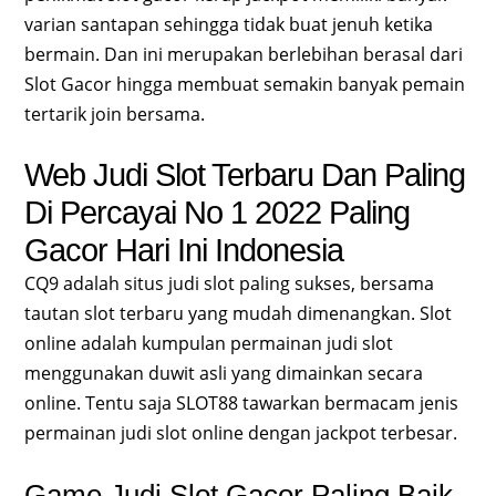
varian santapan sehingga tidak buat jenuh ketika
bermain. Dan ini merupakan berlebihan berasal dari
Slot Gacor hingga membuat semakin banyak pemain
tertarik join bersama.
Web Judi Slot Terbaru Dan Paling
Di Percayai No 1 2022 Paling
Gacor Hari Ini Indonesia
CQ9 adalah situs judi slot paling sukses, bersama
tautan slot terbaru yang mudah dimenangkan. Slot
online adalah kumpulan permainan judi slot
menggunakan duwit asli yang dimainkan secara
online. Tentu saja SLOT88 tawarkan bermacam jenis
permainan judi slot online dengan jackpot terbesar.
Game Judi Slot Gacor Paling Baik