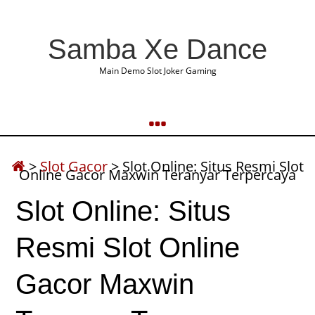
Samba Xe Dance
Main Demo Slot Joker Gaming
>
Slot Gacor
>
Slot Online: Situs Resmi Slot
Online Gacor Maxwin Teranyar Terpercaya
Slot Online: Situs
Resmi Slot Online
Gacor Maxwin