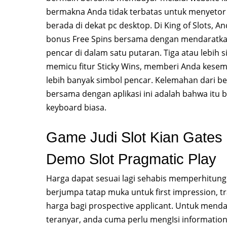
bermakna Anda tidak terbatas untuk menyetor
berada di dekat pc desktop. Di King of Slots, 
bonus Free Spins bersama dengan mendaratkan
pencar di dalam satu putaran. Tiga atau lebih 
memicu fitur Sticky Wins, memberi Anda kes
lebih banyak simbol pencar. Kelemahan dari b
bersama dengan aplikasi ini adalah bahwa itu 
keyboard biasa.
Game Judi Slot Kian Gates
Demo Slot Pragmatic Play
Harga dapat sesuai lagi sehabis memperhitungk
berjumpa tatap muka untuk first impression, tr
harga bagi prospective applicant. Untuk menda
teranyar, anda cuma perlu mengIsi information 