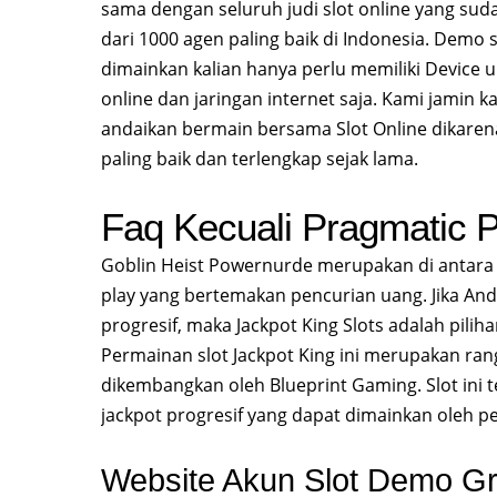
sama dengan seluruh judi slot online yang su
dari 1000 agen paling baik di Indonesia. Demo 
dimainkan kalian hanya perlu memiliki Device 
online dan jaringan internet saja. Kami jamin k
andaikan bermain bersama Slot Online dikaren
paling baik dan terlengkap sejak lama.
Faq Kecuali Pragmatic P
Goblin Heist Powernurde merupakan di antara
play yang bertemakan pencurian uang. Jika An
progresif, maka Jackpot King Slots adalah pilih
Permainan slot Jackpot King ini merupakan ran
dikembangkan oleh Blueprint Gaming. Slot ini t
jackpot progresif yang dapat dimainkan oleh p
Website Akun Slot Demo Gr