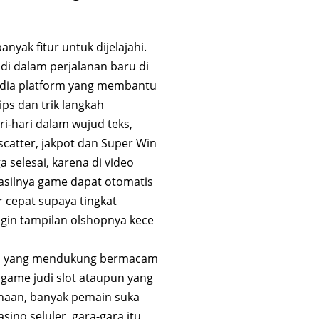
nyak fitur untuk dijelajahi.
di dalam perjalanan baru di
edia platform yang membantu
tips dan trik langkah
i-hari dalam wujud teks,
catter, jakpot dan Super Win
a selesai, karena di video
hasilnya game dapat otomatis
 cepat supaya tingkat
ngin tampilan olshopnya kece
tem yang mendukung bermacam
 game judi slot ataupun yang
naan, banyak pemain suka
no seluler, gara-gara itu