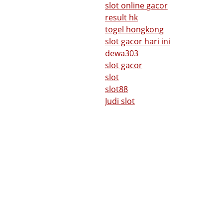
slot online gacor
result hk
togel hongkong
slot gacor hari ini
dewa303
slot gacor
slot
slot88
Judi slot