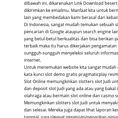
dibawah ini, dikarenakan Link Download beser
dikirimkan ke emailmu. Manfaat kita untuk berm
lain yang membedakan kami berasal dari keba
Di Indonesia, sangat mudah temukan sebuah sit
pencarian di Google ataupun search engine lai
yang betul-betul berkualitas dan bisa berikan 
terbaik maka itu harus dikerjakan pengamatan 
sungguh-sungguh menyeleksi seluruh informasi 
internet.
Untuk menemukan website kita sangat mudah 
kata kunci slot demo gratis pragmaticplay resm
Slot Online memungkinkan slotters slot Judi 
dan deposit slot Judi yang ada atau yang bakal
olahraga atau bermain slot online dan casino se
Memungkinkan slotters slot Judi untuk menyaksi
dan selesai. Mereka juga dapat lihat laporan 
tanggal, juga riwayat pengisian/penarikan pinj