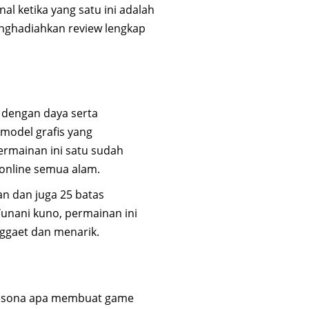
enal ketika yang satu ini adalah
menghadiahkan review lengkap
u dengan daya serta
model grafis yang
ermainan ini satu sudah
 online semua alam.
an dan juga 25 batas
unani kuno, permainan ini
ggaet dan menarik.
mesona apa membuat game