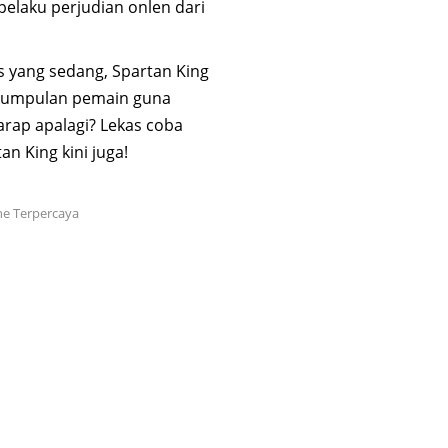
elaku perjudian onlen dari
as yang sedang, Spartan King
ekumpulan pemain guna
rap apalagi? Lekas coba
n King kini juga!
ne Terpercaya