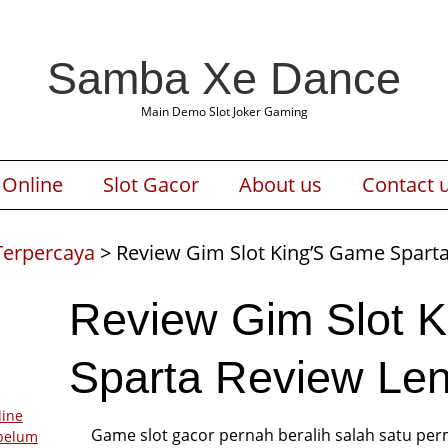
Samba Xe Dance
Main Demo Slot Joker Gaming
 Online
Slot Gacor
About us
Contact 
Terpercaya
>
Review Gim Slot King’S Game Spart
Review Gim Slot 
Sparta Review Le
line
Game slot gacor pernah beralih salah satu perm
belum