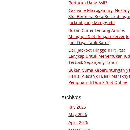
Bertaruh Uang Asli?
Cashville Microgaming: Nostalg
Slot Bertema Kota Besar denga
Jackpot yang Menggoda
Bukan Cuma Tentang Anime:
Mengapa Slot dengan Server J
Jadi Daya Tarik Baru?
Dari Jackpot Hingga RTP: Peta
Lengkap untuk Menemukan Judi
Terbaik Sepanjang Tahun
Bukan Cuma Keberuntungan y
Habis: Alasan di Balik Marakny
Penipuan di Dunia Slot Online
Archives
July 2026
May 2026
April 2026