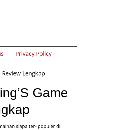
us
Privacy Policy
a Review Lengkap
King’S Game
ngkap
ainan siapa ter- populer di