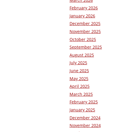
March 2026
February 2026
January 2026
December 2025
November 2025
October 2025
September 2025
August 2025
July 2025
June 2025
May 2025
April 2025
March 2025
February 2025
January 2025
December 2024
November 2024