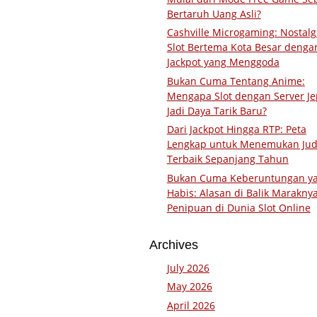
Bertaruh Uang Asli?
Cashville Microgaming: Nostalg
Slot Bertema Kota Besar denga
Jackpot yang Menggoda
Bukan Cuma Tentang Anime:
Mengapa Slot dengan Server J
Jadi Daya Tarik Baru?
Dari Jackpot Hingga RTP: Peta
Lengkap untuk Menemukan Judi
Terbaik Sepanjang Tahun
Bukan Cuma Keberuntungan y
Habis: Alasan di Balik Marakny
Penipuan di Dunia Slot Online
Archives
July 2026
May 2026
April 2026