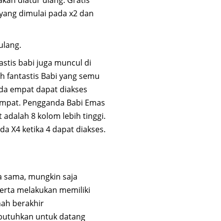
 yang dimulai pada x2 dan
ulang.
astis babi juga muncul di
 fantastis Babi yang semu
 ada empat dapat diakses
empat. Pengganda Babi Emas
 adalah 8 kolom lebih tinggi.
da X4 ketika 4 dapat diakses.
a sama, mungkin saja
erta melakukan memiliki
ah berakhir
butuhkan untuk datang