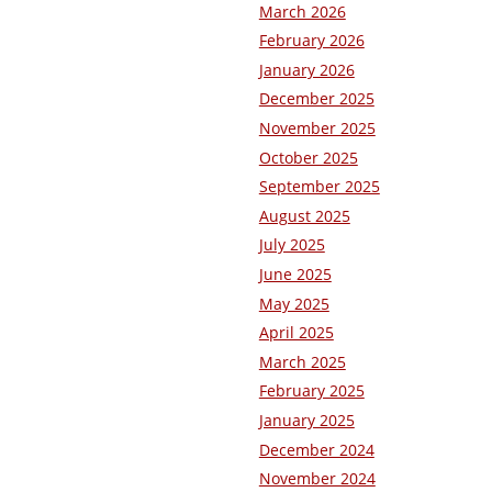
March 2026
February 2026
January 2026
December 2025
November 2025
October 2025
September 2025
August 2025
July 2025
June 2025
May 2025
April 2025
March 2025
February 2025
January 2025
December 2024
November 2024