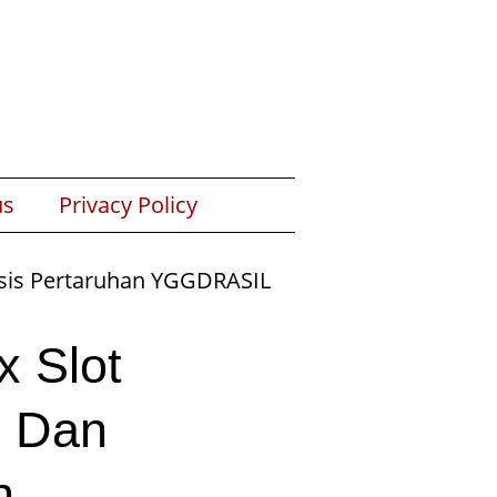
us
Privacy Policy
isis Pertaruhan YGGDRASIL
x Slot
n Dan
n