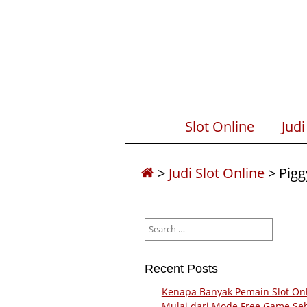
Slot Online
Judi
>
Judi Slot Online
>
Pigg
Search
for:
Recent Posts
Kenapa Banyak Pemain Slot On
Mulai dari Mode Free Game Se