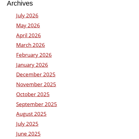
Archives
July 2026
May 2026
April 2026
March 2026
February 2026
January 2026
December 2025
November 2025
October 2025
September 2025
August 2025
July 2025
June 2025