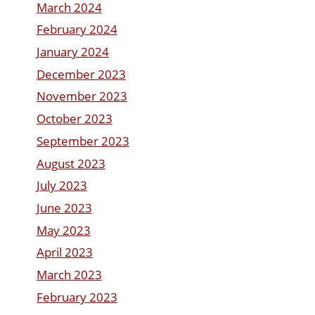
March 2024
February 2024
January 2024
December 2023
November 2023
October 2023
September 2023
August 2023
July 2023
June 2023
May 2023
April 2023
March 2023
February 2023