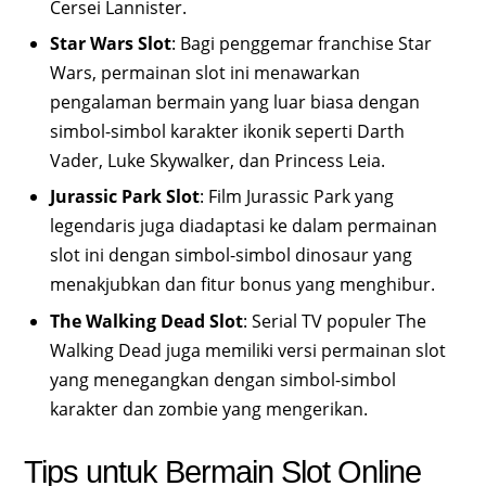
Cersei Lannister.
Star Wars Slot
: Bagi penggemar franchise Star
Wars, permainan slot ini menawarkan
pengalaman bermain yang luar biasa dengan
simbol-simbol karakter ikonik seperti Darth
Vader, Luke Skywalker, dan Princess Leia.
Jurassic Park Slot
: Film Jurassic Park yang
legendaris juga diadaptasi ke dalam permainan
slot ini dengan simbol-simbol dinosaur yang
menakjubkan dan fitur bonus yang menghibur.
The Walking Dead Slot
: Serial TV populer The
Walking Dead juga memiliki versi permainan slot
yang menegangkan dengan simbol-simbol
karakter dan zombie yang mengerikan.
Tips untuk Bermain Slot Online