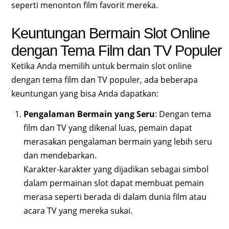
seperti menonton film favorit mereka.
Keuntungan Bermain Slot Online
dengan Tema Film dan TV Populer
Ketika Anda memilih untuk bermain slot online
dengan tema film dan TV populer, ada beberapa
keuntungan yang bisa Anda dapatkan:
Pengalaman Bermain yang Seru
: Dengan tema
film dan TV yang dikenal luas, pemain dapat
merasakan pengalaman bermain yang lebih seru
dan mendebarkan.
Karakter-karakter yang dijadikan sebagai simbol
dalam permainan slot dapat membuat pemain
merasa seperti berada di dalam dunia film atau
acara TV yang mereka sukai.