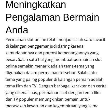
Meningkatkan
Pengalaman Bermain
Anda
Permainan slot online telah menjadi salah satu favorit
di kalangan penggemar judi daring karena
kemudahannya dan potensi kemenangannya yang
besar. Salah satu hal yang membuat permainan slot
online semakin menarik adalah tema-tema yang
digunakan dalam permainan tersebut. Salah satu
tema yang paling populer di kalangan pemain adalah
tema film dan TV. Dengan berbagai karakter dan cerita
yang dikenal luas, permainan slot dengan tema film
dan TV populer memungkinkan pemain untuk
merasakan keseruan dan kegembiraan yang sama