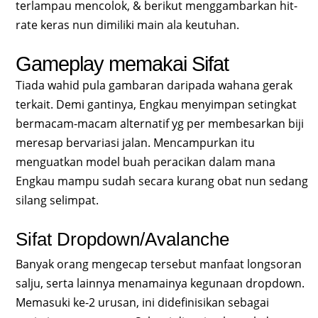
terlampau mencolok, & berikut menggambarkan hit-
rate keras nun dimiliki main ala keutuhan.
Gameplay memakai Sifat
Tiada wahid pula gambaran daripada wahana gerak
terkait. Demi gantinya, Engkau menyimpan setingkat
bermacam-macam alternatif yg per membesarkan biji
meresap bervariasi jalan. Mencampurkan itu
menguatkan model buah peracikan dalam mana
Engkau mampu sudah secara kurang obat nun sedang
silang selimpat.
Sifat Dropdown/Avalanche
Banyak orang mengecap tersebut manfaat longsoran
salju, serta lainnya menamainya kegunaan dropdown.
Memasuki ke-2 urusan, ini didefinisikan sebagai