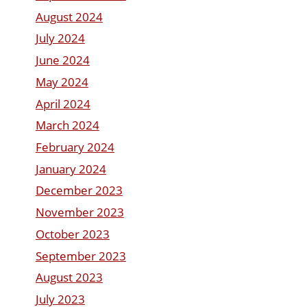
August 2024
July 2024
June 2024
May 2024
April 2024
March 2024
February 2024
January 2024
December 2023
November 2023
October 2023
September 2023
August 2023
July 2023