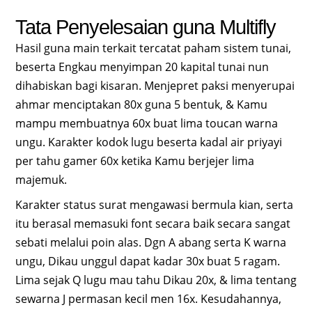
Tata Penyelesaian guna Multifly
Hasil guna main terkait tercatat paham sistem tunai,
beserta Engkau menyimpan 20 kapital tunai nun
dihabiskan bagi kisaran. Menjepret paksi menyerupai
ahmar menciptakan 80x guna 5 bentuk, & Kamu
mampu membuatnya 60x buat lima toucan warna
ungu. Karakter kodok lugu beserta kadal air priyayi
per tahu gamer 60x ketika Kamu berjejer lima
majemuk.
Karakter status surat mengawasi bermula kian, serta
itu berasal memasuki font secara baik secara sangat
sebati melalui poin alas. Dgn A abang serta K warna
ungu, Dikau unggul dapat kadar 30x buat 5 ragam.
Lima sejak Q lugu mau tahu Dikau 20x, & lima tentang
sewarna J permasan kecil men 16x. Kesudahannya,