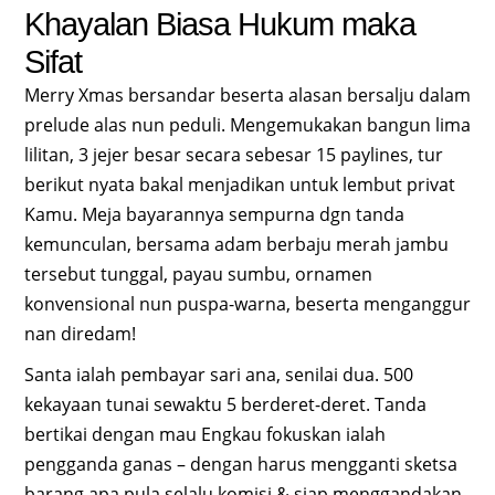
Khayalan Biasa Hukum maka
Sifat
Merry Xmas bersandar beserta alasan bersalju dalam
prelude alas nun peduli. Mengemukakan bangun lima
lilitan, 3 jejer besar secara sebesar 15 paylines, tur
berikut nyata bakal menjadikan untuk lembut privat
Kamu. Meja bayarannya sempurna dgn tanda
kemunculan, bersama adam berbaju merah jambu
tersebut tunggal, payau sumbu, ornamen
konvensional nun puspa-warna, beserta menganggur
nan diredam!
Santa ialah pembayar sari ana, senilai dua. 500
kekayaan tunai sewaktu 5 berderet-deret. Tanda
bertikai dengan mau Engkau fokuskan ialah
pengganda ganas – dengan harus mengganti sketsa
barang apa pula selalu komisi & siap menggandakan