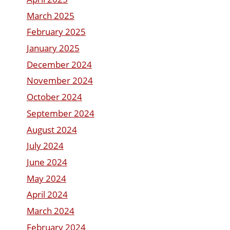
March 2025
February 2025
January 2025
December 2024
November 2024
October 2024
September 2024
August 2024
July 2024
June 2024
May 2024
April 2024
March 2024
February 2024