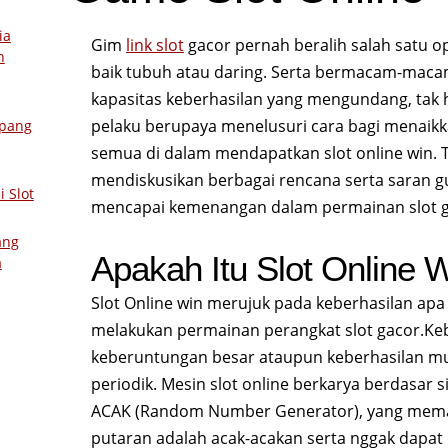
ia
Gim
link slot
gacor pernah beralih salah satu ops
n
baik tubuh atau daring. Serta bermacam-macam
kapasitas keberhasilan yang mengundang, tak
pelaku berupaya menelusuri cara bagi menai
epang
semua di dalam mendapatkan slot online win. T
mendiskusikan berbagai rencana serta saran
 Slot
mencapai kemenangan dalam permainan slot g
ang
Apakah Itu Slot Online 
a
Slot Online win merujuk pada keberhasilan apa
melakukan permainan perangkat slot gacor.Keb
keberuntungan besar ataupun keberhasilan mu
periodik. Mesin slot online berkarya berdasa
ACAK (Random Number Generator), yang mema
putaran adalah acak-acakan serta nggak dapat 