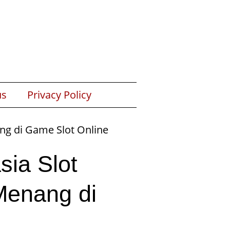
us
Privacy Policy
ng di Game Slot Online
ia Slot
Menang di