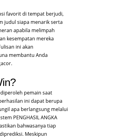
i favorit di tempat berjudi,
 judul siapa menarik serta
 heran apabila melimpah
kkan kesempatan mereka
ulisan ini akan
 guna membantu Anda
acor.
Win?
 diperoleh pemain saat
erhasilan ini dapat berupa
ngil apa berlangsung melalui
r sistem PENGHASIL ANGKA
stikan bahwasanya tiap
diprediksi. Meskipun