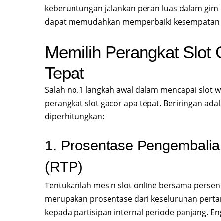
keberuntungan jalankan peran luas dalam gim in
dapat memudahkan memperbaiki kesempatan 
Memilih Perangkat Slot 
Tepat
Salah no.1 langkah awal dalam mencapai slot w
perangkat slot gacor apa tepat. Beriringan adal
diperhitungkan:
1. Prosentase Pengembalian
(RTP)
Tentukanlah mesin slot online bersama persent
merupakan prosentase dari keseluruhan pertar
kepada partisipan internal periode panjang. E