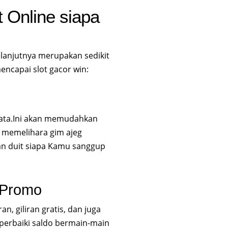
t Online siapa
elanjutnya merupakan sedikit
capai slot gacor win:
yata.Ini akan memudahkan
 memelihara gim ajeg
n duit siapa Kamu sanggup
 Promo
 giliran gratis, dan juga
mperbaiki saldo bermain-main