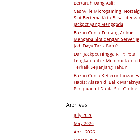
Bertaruh Uang Asli?
Cashville Microgaming: Nostalg
Slot Bertema Kota Besar denga
Jackpot yang Menggoda
Bukan Cuma Tentang Anime:
Mengapa Slot dengan Server J
Jadi Daya Tarik Baru?
Dari Jackpot Hingga RTP: Peta
Lengkap untuk Menemukan Judi
Terbaik Sepanjang Tahun
Bukan Cuma Keberuntungan y
Habis: Alasan di Balik Marakny
Penipuan di Dunia Slot Online
Archives
July 2026
May 2026
April 2026