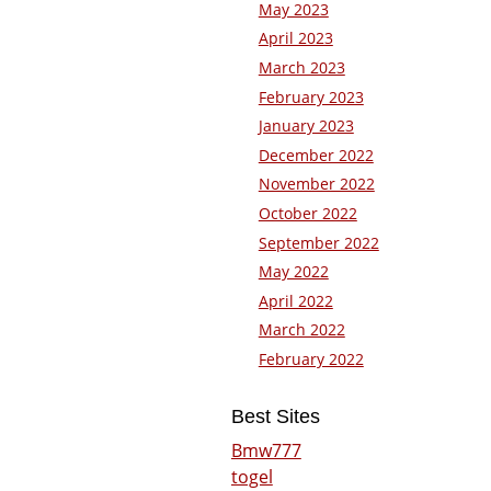
May 2023
April 2023
March 2023
February 2023
January 2023
December 2022
November 2022
October 2022
September 2022
May 2022
April 2022
March 2022
February 2022
Best Sites
Bmw777
togel