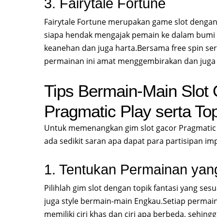
3. Fairytale Fortune
Fairytale Fortune merupakan game slot dengan
siapa hendak mengajak pemain ke dalam bumi 
keanehan dan juga harta.Bersama free spin sert
permainan ini amat menggembirakan dan juga
Tips Bermain-Main Slot 
Pragmatic Play serta Top
Untuk memenangkan gim slot gacor Pragmatic P
ada sedikit saran apa dapat para partisipan im
1. Tentukan Permainan yan
Pilihlah gim slot dengan topik fantasi yang se
juga style bermain-main Engkau.Setiap permain
memiliki ciri khas dan ciri apa berbeda, sehin