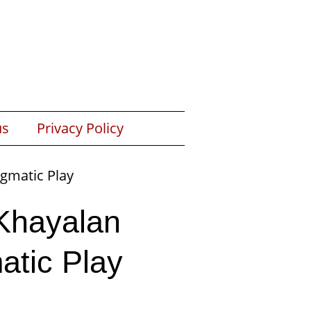
us
Privacy Policy
agmatic Play
Khayalan
atic Play