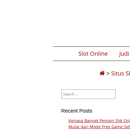
Slot Online
Judi
>
Situs S
Search
for:
Recent Posts
Kenapa Banyak Pemain Slot On
Mulai dari Mode Free Game Se