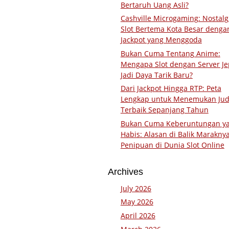
Bertaruh Uang Asli?
Cashville Microgaming: Nostalg
Slot Bertema Kota Besar denga
Jackpot yang Menggoda
Bukan Cuma Tentang Anime:
Mengapa Slot dengan Server J
Jadi Daya Tarik Baru?
Dari Jackpot Hingga RTP: Peta
Lengkap untuk Menemukan Judi
Terbaik Sepanjang Tahun
Bukan Cuma Keberuntungan y
Habis: Alasan di Balik Marakny
Penipuan di Dunia Slot Online
Archives
July 2026
May 2026
April 2026