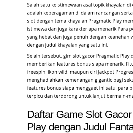
Salah satu keistimewaan asal topik khayalan di
adalah keberagaman di dalam rancangan serta
slot dengan tema khayalan Pragmatic Play m
istimewa dan juga karakter apa menarik.Para p
yang hebat dan juga penuh dengan keanehan w
dengan judul khayalan yang satu ini.
Selain tersebut, gim slot gacor Pragmatic Play 
memberikan features bonus siapa menarik. Fitur
freespin, ikon wild, maupun ciri Jackpot Progre
menghadiahkan kemenangan gigantic bagi seku
features bonus siapa menggaet ini satu, para 
terpicu dan terdorong untuk lanjut bermain-ma
Daftar Game Slot Gacor
Play dengan Judul Fanta