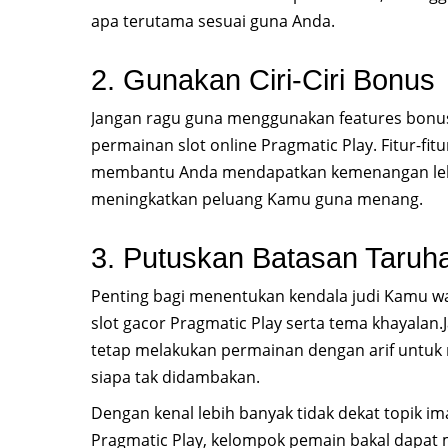
apa terutama sesuai guna Anda.
2. Gunakan Ciri-Ciri Bonus
Jangan ragu guna menggunakan features bonus
permainan slot online Pragmatic Play. Fitur-fit
membantu Anda mendapatkan kemenangan lebi
meningkatkan peluang Kamu guna menang.
3. Putuskan Batasan Taruh
Penting bagi menentukan kendala judi Kamu 
slot gacor Pragmatic Play serta tema khayalan
tetap melakukan permainan dengan arif untu
siapa tak didambakan.
Dengan kenal lebih banyak tidak dekat topik ima
Pragmatic Play, kelompok pemain bakal dapat 