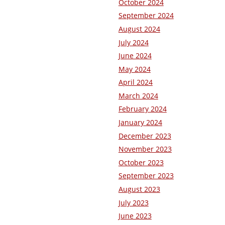
October 2024
September 2024
August 2024
July 2024
June 2024
May 2024
April 2024
March 2024
February 2024
January 2024
December 2023
November 2023
October 2023
September 2023
August 2023
July 2023
June 2023