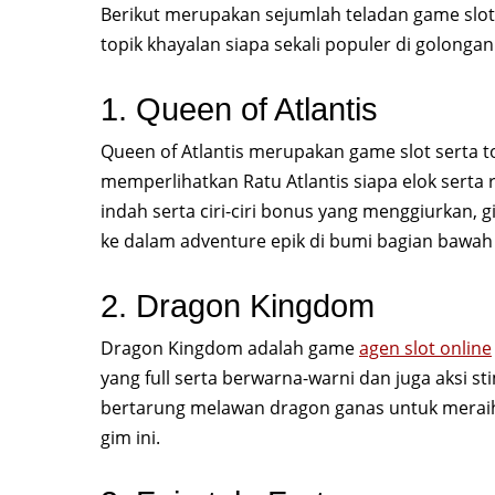
Berikut merupakan sejumlah teladan game slot
topik khayalan siapa sekali populer di golongan 
1. Queen of Atlantis
Queen of Atlantis merupakan game slot serta to
memperlihatkan Ratu Atlantis siapa elok sert
indah serta ciri-ciri bonus yang menggiurkan,
ke dalam adventure epik di bumi bagian bawah 
2. Dragon Kingdom
Dragon Kingdom adalah game
agen slot online
yang full serta berwarna-warni dan juga aksi st
bertarung melawan dragon ganas untuk merai
gim ini.