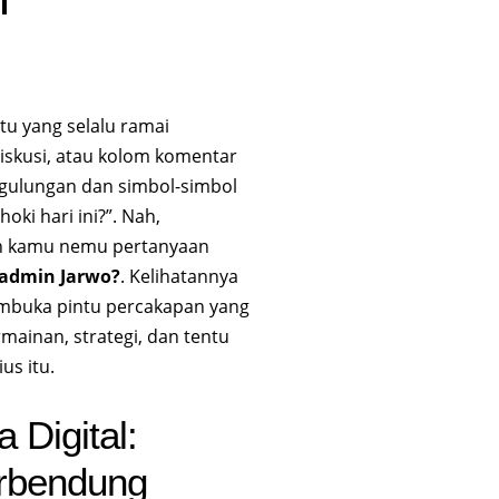
tu yang selalu ramai
iskusi, atau kolom komentar
 gulungan dan simbol-simbol
oki hari ini?”. Nah,
ih kamu nemu pertanyaan
t admin Jarwo?
. Kelihatannya
embuka pintu percakapan yang
ainan, strategi, dan tentu
us itu.
 Digital:
erbendung