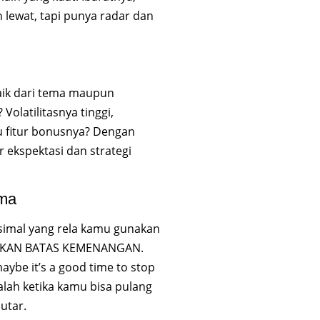
lewat, tapi punya radar dan
baik dari tema maupun
Volatilitasnya tinggi,
 fitur bonusnya? Dengan
ekspektasi dan strategi
ama
ksimal yang rela kamu gunakan
ENTUKAN BATAS KEMENANGAN.
maybe it’s a good time to stop
alah ketika kamu bisa pulang
utar.