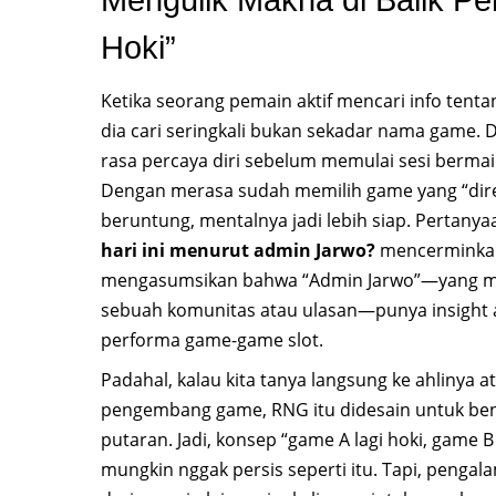
Mengulik Makna di Balik Pen
Hoki”
Ketika seorang pemain aktif mencari info tenta
dia cari seringkali bukan sekadar nama game. 
rasa percaya diri sebelum memulai sesi bermain
Dengan merasa sudah memilih game yang “di
beruntung, mentalnya jadi lebih siap. Pertanya
hari ini menurut admin Jarwo?
mencerminkan 
mengasumsikan bahwa “Admin Jarwo”—yang mun
sebuah komunitas atau ulasan—punya insight a
performa game-game slot.
Padahal, kalau kita tanya langsung ke ahlinya a
pengembang game, RNG itu didesain untuk bena
putaran. Jadi, konsep “game A lagi hoki, game B 
mungkin nggak persis seperti itu. Tapi, penga