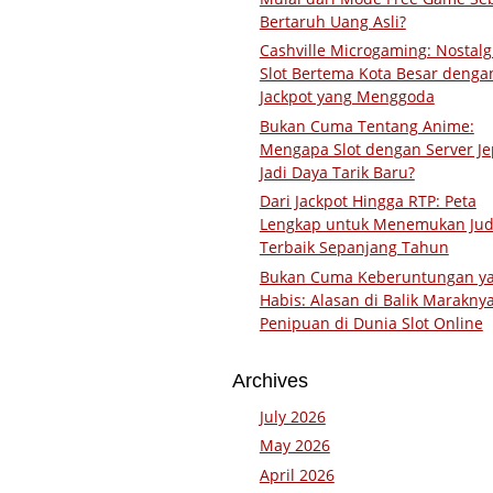
Bertaruh Uang Asli?
Cashville Microgaming: Nostalg
Slot Bertema Kota Besar denga
Jackpot yang Menggoda
Bukan Cuma Tentang Anime:
Mengapa Slot dengan Server J
Jadi Daya Tarik Baru?
Dari Jackpot Hingga RTP: Peta
Lengkap untuk Menemukan Judi
Terbaik Sepanjang Tahun
Bukan Cuma Keberuntungan y
Habis: Alasan di Balik Marakny
Penipuan di Dunia Slot Online
Archives
July 2026
May 2026
April 2026