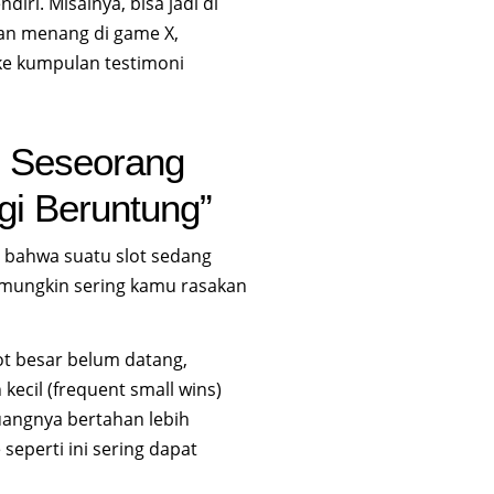
diri. Misalnya, bisa jadi di
an menang di game X,
h ke kumpulan testimoni
n Seseorang
gi Beruntung”
 bahwa suatu slot sedang
mungkin sering kamu rasakan
ot besar belum datang,
cil (frequent small wins)
uangnya bertahan lebih
seperti ini sering dapat