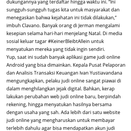
dukungannya yang terdaftar hingga waktu ini. “Ini
sungguh-sungguh tugas kita untuk masyarakat dan
menegaskan bahwa kejahatan ini tidak dilakukan,”
imbuh Clavano. Banyak orang di Jerman mengalami
kesepian selama hari-hari menjelang Natal. Di media
sosial keluar tagar #KeinerBleibtAllein untuk
menyatukan mereka yang tidak ingin sendiri.
Yup, saat ini sudah banyak aplikasi game judi online
Android yang bisa dimainkan. Kepala Pusat Pelaporan
dan Analisis Transaksi Keuangan Ivan Yustiavandana
mengungkapkan, pelaku judi online sangat piawai di
dalam menghilangkan jejak digital. Bahkan, kerap
lakukan perubahan web judi online baru, berpindah
rekening, hingga menyatukan hasilnya bersama
dengan usaha yang sah. Ada lebih dari satu website
judi online yang mengharuskan untuk membayar
terlebih dahulu agar bisa mendapatkan akun judi