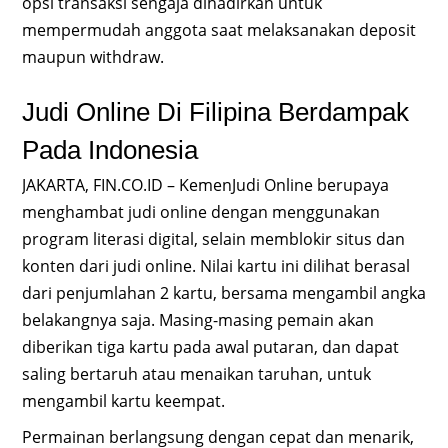
opsi transaksi sengaja dihadirkan untuk
mempermudah anggota saat melaksanakan deposit
maupun withdraw.
Judi Online Di Filipina Berdampak
Pada Indonesia
JAKARTA, FIN.CO.ID – KemenJudi Online berupaya
menghambat judi online dengan menggunakan
program literasi digital, selain memblokir situs dan
konten dari judi online. Nilai kartu ini dilihat berasal
dari penjumlahan 2 kartu, bersama mengambil angka
belakangnya saja. Masing-masing pemain akan
diberikan tiga kartu pada awal putaran, dan dapat
saling bertaruh atau menaikan taruhan, untuk
mengambil kartu keempat.
Permainan berlangsung dengan cepat dan menarik,