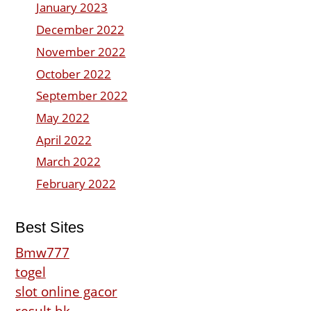
January 2023
December 2022
November 2022
October 2022
September 2022
May 2022
April 2022
March 2022
February 2022
Best Sites
Bmw777
togel
slot online gacor
result hk