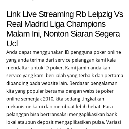
Link Live Streaming Rb Leipzig Vs
Real Madrid Liga Champions
Malam Ini, Nonton Siaran Segera
Ucl
Anda dapat menggunakan ID pengguna poker online
yang anda terima dari service pelanggan kami kala
mendaftar untuk ID poker. Kami jamin andaikan
service yang kami beri ialah yang terbaik dan pertama
dibanding pada website lain. Berdasar pengalaman
kita yang populer bersama dengan website poker
online semenjak 2010, kita sedang tingkatkan
mekanisme kami dan membuat lebih hebat. Para
pelanggan bisa bertransaksi mengaplikasikan bank
lokal ataupun deposit mengaplikasikan pulsa. Variasi