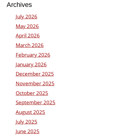
Archives
July 2026
May 2026
April 2026
March 2026
February 2026
January 2026
December 2025
November 2025
October 2025
September 2025
August 2025
July 2025
June 2025