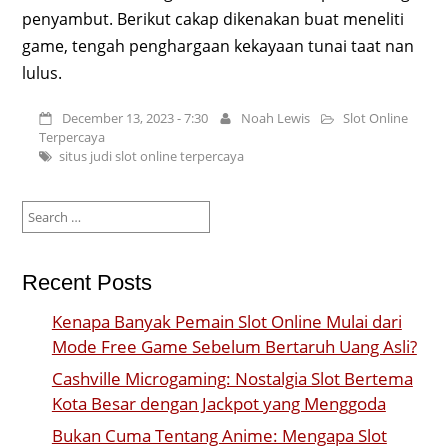
penyambut. Berikut cakap dikenakan buat meneliti
game, tengah penghargaan kekayaan tunai taat nan
lulus.
December 13, 2023 - 7:30
Noah Lewis
Slot Online
Terpercaya
situs judi slot online terpercaya
Search
for:
Recent Posts
Kenapa Banyak Pemain Slot Online Mulai dari
Mode Free Game Sebelum Bertaruh Uang Asli?
Cashville Microgaming: Nostalgia Slot Bertema
Kota Besar dengan Jackpot yang Menggoda
Bukan Cuma Tentang Anime: Mengapa Slot