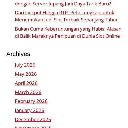
dengan Server Jepang Jadi Daya Tarik Baru?
Dari Jackpot Hingga RTP: Peta Lengkap untuk
Menemukan Judi Slot Terbaik Sepanjang Tahun
Bukan Cuma Keberuntungan yang Habis: Alasan
di Balik Maraknya Penipuan di Dunia Slot Online
Archives
July 2026
May 2026
April 2026
March 2026
February 2026
January 2026
December 2025