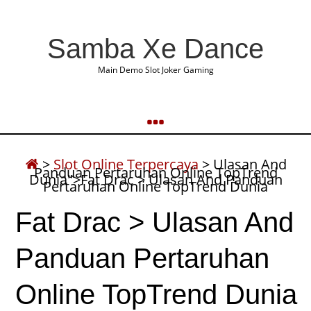
Samba Xe Dance
Main Demo Slot Joker Gaming
>
Slot Online Terpercaya
>
Ulasan And
Panduan Pertaruhan Online TopTrend
Dunia">Fat Drac > Ulasan And Panduan
Pertaruhan Online TopTrend Dunia
Fat Drac > Ulasan And
Panduan Pertaruhan
Online TopTrend Dunia