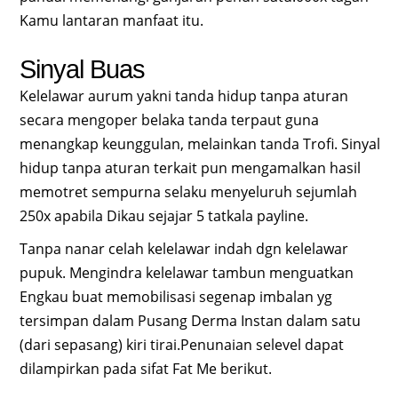
Kamu lantaran manfaat itu.
Sinyal Buas
Kelelawar aurum yakni tanda hidup tanpa aturan
secara mengoper belaka tanda terpaut guna
menangkap keunggulan, melainkan tanda Trofi. Sinyal
hidup tanpa aturan terkait pun mengamalkan hasil
memotret sempurna selaku menyeluruh sejumlah
250x apabila Dikau sejajar 5 tatkala payline.
Tanpa nanar celah kelelawar indah dgn kelelawar
pupuk. Mengindra kelelawar tambun menguatkan
Engkau buat memobilisasi segenap imbalan yg
tersimpan dalam Pusang Derma Instan dalam satu
(dari sepasang) kiri tirai.Penunaian selevel dapat
dilampirkan pada sifat Fat Me berikut.