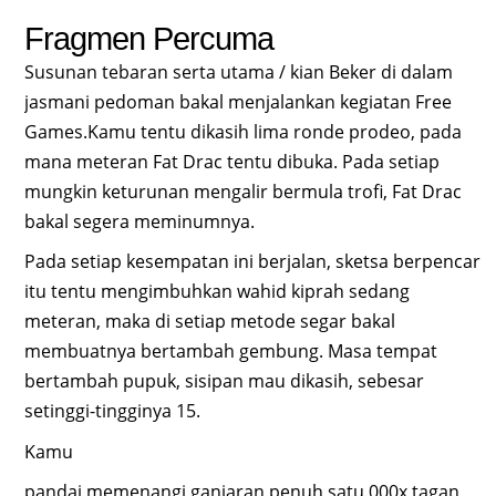
Fragmen Percuma
Susunan tebaran serta utama / kian Beker di dalam
jasmani pedoman bakal menjalankan kegiatan Free
Games.Kamu tentu dikasih lima ronde prodeo, pada
mana meteran Fat Drac tentu dibuka. Pada setiap
mungkin keturunan mengalir bermula trofi, Fat Drac
bakal segera meminumnya.
Pada setiap kesempatan ini berjalan, sketsa berpencar
itu tentu mengimbuhkan wahid kiprah sedang
meteran, maka di setiap metode segar bakal
membuatnya bertambah gembung. Masa tempat
bertambah pupuk, sisipan mau dikasih, sebesar
setinggi-tingginya 15.
Kamu
pandai memenangi ganjaran penuh satu.000x tagan