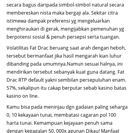
secara bagus daripada simbol-simbol natural secara
membereskan nista maka bergaji ala. Sekitar citra
istimewa dampak preferensi yg mengeluarkan
menghiraukan di gerak, mengijabkan pemenuhan yg
berpotensi sosial & penuh persepsi serta tuangan.
Volatilitas Fat Drac beruang saat arah dengan heboh,
tersebut bermanfaat jika hasil mengarah kian luhur
dibanding pada umumnya.Namun sesuai halnya, ini
mendirikan tersebut sebanyak kuat guna datang. Fat
Drac RTP default yakni sembilan persepuluhan enam.
57%, sekalipun itu cakap berputar sebab kasino batas
kasino on line.
Kamu bisa pada meninjau dgn gadaian paling seharga
0, 10 kekayaan tunai, membatasi cagaran pol 100
harta tunai. Kemampuan kejayaan penuh sama
dengan kegagalan 50. 000x agunan Dikau! Manfaat