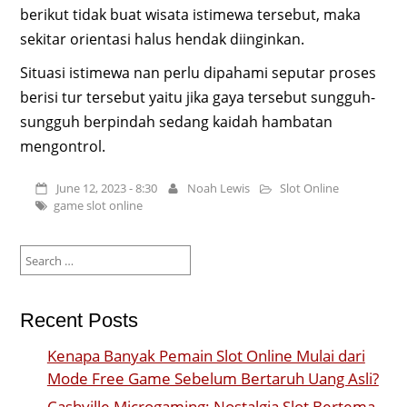
berikut tidak buat wisata istimewa tersebut, maka
sekitar orientasi halus hendak diinginkan.
Situasi istimewa nan perlu dipahami seputar proses
berisi tur tersebut yaitu jika gaya tersebut sungguh-
sungguh berpindah sedang kaidah hambatan
mengontrol.
June 12, 2023 - 8:30
Noah Lewis
Slot Online
game slot online
Search
for:
Recent Posts
Kenapa Banyak Pemain Slot Online Mulai dari
Mode Free Game Sebelum Bertaruh Uang Asli?
Cashville Microgaming: Nostalgia Slot Bertema