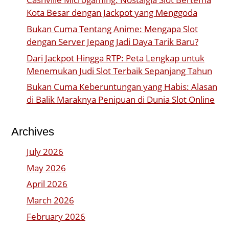
Kota Besar dengan Jackpot yang Menggoda
Bukan Cuma Tentang Anime: Mengapa Slot
dengan Server Jepang Jadi Daya Tarik Baru?
Dari Jackpot Hingga RTP: Peta Lengkap untuk
Menemukan Judi Slot Terbaik Sepanjang Tahun
Bukan Cuma Keberuntungan yang Habis: Alasan
di Balik Maraknya Penipuan di Dunia Slot Online
Archives
July 2026
May 2026
April 2026
March 2026
February 2026