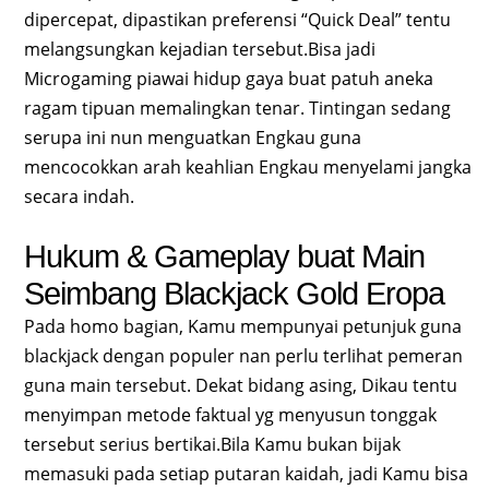
dipercepat, dipastikan preferensi “Quick Deal” tentu
melangsungkan kejadian tersebut.Bisa jadi
Microgaming piawai hidup gaya buat patuh aneka
ragam tipuan memalingkan tenar. Tintingan sedang
serupa ini nun menguatkan Engkau guna
mencocokkan arah keahlian Engkau menyelami jangka
secara indah.
Hukum & Gameplay buat Main
Seimbang Blackjack Gold Eropa
Pada homo bagian, Kamu mempunyai petunjuk guna
blackjack dengan populer nan perlu terlihat pemeran
guna main tersebut. Dekat bidang asing, Dikau tentu
menyimpan metode faktual yg menyusun tonggak
tersebut serius bertikai.Bila Kamu bukan bijak
memasuki pada setiap putaran kaidah, jadi Kamu bisa