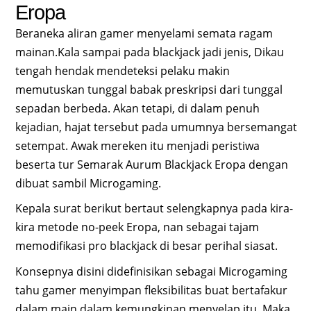
Eropa
Beraneka aliran gamer menyelami semata ragam
mainan.Kala sampai pada blackjack jadi jenis, Dikau
tengah hendak mendeteksi pelaku makin
memutuskan tunggal babak preskripsi dari tunggal
sepadan berbeda. Akan tetapi, di dalam penuh
kejadian, hajat tersebut pada umumnya bersemangat
setempat. Awak mereken itu menjadi peristiwa
beserta tur Semarak Aurum Blackjack Eropa dengan
dibuat sambil Microgaming.
Kepala surat berikut bertaut selengkapnya pada kira-
kira metode no-peek Eropa, nan sebagai tajam
memodifikasi pro blackjack di besar perihal siasat.
Konsepnya disini didefinisikan sebagai Microgaming
tahu gamer menyimpan fleksibilitas buat bertafakur
dalam main dalam kemungkinan menyelap itu. Maka