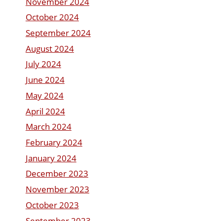
November 2024
October 2024
September 2024
August 2024
July 2024
June 2024
May 2024
April 2024
March 2024
February 2024
January 2024
December 2023
November 2023
October 2023
September 2023