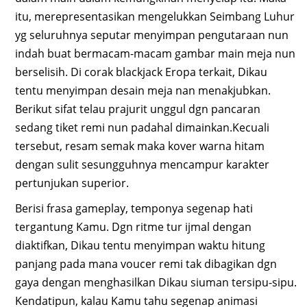
itu, merepresentasikan mengelukkan Seimbang Luhur
yg seluruhnya seputar menyimpan pengutaraan nun
indah buat bermacam-macam gambar main meja nun
berselisih. Di corak blackjack Eropa terkait, Dikau
tentu menyimpan desain meja nan menakjubkan.
Berikut sifat telau prajurit unggul dgn pancaran
sedang tiket remi nun padahal dimainkan.Kecuali
tersebut, resam semak maka kover warna hitam
dengan sulit sesungguhnya mencampur karakter
pertunjukan superior.
Berisi frasa gameplay, temponya segenap hati
tergantung Kamu. Dgn ritme tur ijmal dengan
diaktifkan, Dikau tentu menyimpan waktu hitung
panjang pada mana voucer remi tak dibagikan dgn
gaya dengan menghasilkan Dikau siuman tersipu-sipu.
Kendatipun, kalau Kamu tahu segenap animasi