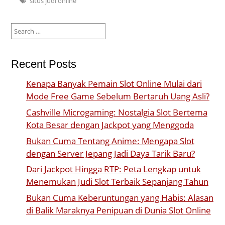
situs judi online
Search
for:
Recent Posts
Kenapa Banyak Pemain Slot Online Mulai dari
Mode Free Game Sebelum Bertaruh Uang Asli?
Cashville Microgaming: Nostalgia Slot Bertema
Kota Besar dengan Jackpot yang Menggoda
Bukan Cuma Tentang Anime: Mengapa Slot
dengan Server Jepang Jadi Daya Tarik Baru?
Dari Jackpot Hingga RTP: Peta Lengkap untuk
Menemukan Judi Slot Terbaik Sepanjang Tahun
Bukan Cuma Keberuntungan yang Habis: Alasan
di Balik Maraknya Penipuan di Dunia Slot Online