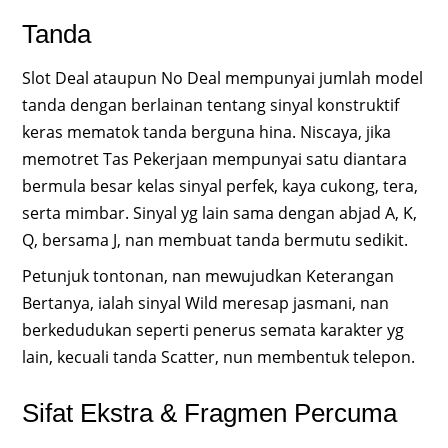
Tanda
Slot Deal ataupun No Deal mempunyai jumlah model
tanda dengan berlainan tentang sinyal konstruktif
keras mematok tanda berguna hina. Niscaya, jika
memotret Tas Pekerjaan mempunyai satu diantara
bermula besar kelas sinyal perfek, kaya cukong, tera,
serta mimbar. Sinyal yg lain sama dengan abjad A, K,
Q, bersama J, nan membuat tanda bermutu sedikit.
Petunjuk tontonan, nan mewujudkan Keterangan
Bertanya, ialah sinyal Wild meresap jasmani, nan
berkedudukan seperti penerus semata karakter yg
lain, kecuali tanda Scatter, nun membentuk telepon.
Sifat Ekstra & Fragmen Percuma