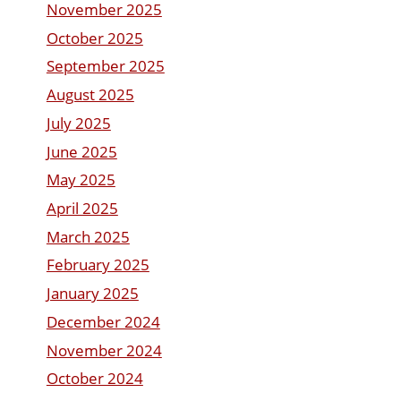
November 2025
October 2025
September 2025
August 2025
July 2025
June 2025
May 2025
April 2025
March 2025
February 2025
January 2025
December 2024
November 2024
October 2024