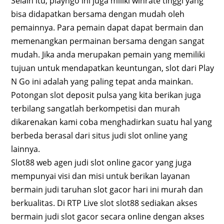
Selain itu, playngo ini juga miliki winrate tinggi yang
bisa didapatkan bersama dengan mudah oleh
pemainnya. Para pemain dapat dapat bermain dan
memenangkan permainan bersama dengan sangat
mudah. Jika anda merupakan pemain yang memiliki
tujuan untuk mendapatkan keuntungan, slot dari Play
N Go ini adalah yang paling tepat anda mainkan.
Potongan slot deposit pulsa yang kita berikan juga
terbilang sangatlah berkompetisi dan murah
dikarenakan kami coba menghadirkan suatu hal yang
berbeda berasal dari situs judi slot online yang
lainnya.
Slot88 web agen judi slot online gacor yang juga
mempunyai visi dan misi untuk berikan layanan
bermain judi taruhan slot gacor hari ini murah dan
berkualitas. Di RTP Live slot slot88 sediakan akses
bermain judi slot gacor secara online dengan akses