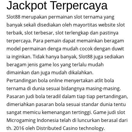
Jackpot Terpercaya
Slot88 merupakan permainan slot ternama yang
banyak sekali disediakan oleh mayortitas website slot
terbaik, slot terbesar, slot terlengkap dan pastinya
terpercaya. Para pemain dapat memainkan beragam
model permainan denga mudah cocok dengan duwit
ia inginkan. Tidak hanya banyak, Slot88 juga sediakan
beragam jenis game los yang terlalu mudah
dimainkan dan juga mudah dikalahkan.
Pertandingan bola online menyertakan atlit bola
ternama di dunia sesuai bidangnya masing-masing.
Pasaran judi bola teradil dalam tiap tiap pertandingan,
dimeriahkan pasaran bola sesuai standar dunia tentu
sangat memicu kemenangan tertinggi. Game judi slot
Microgaming Indonesia telah di luncurkan berasal dari
th. 2016 oleh Distributed Casino technology.