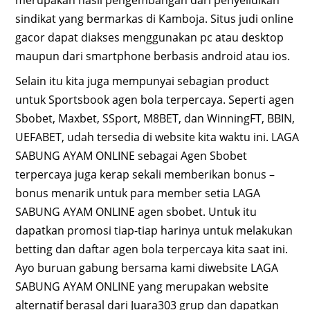
sindikat yang bermarkas di Kamboja. Situs judi online
gacor dapat diakses menggunakan pc atau desktop
maupun dari smartphone berbasis android atau ios.
Selain itu kita juga mempunyai sebagian product
untuk Sportsbook agen bola terpercaya. Seperti agen
Sbobet, Maxbet, SSport, M8BET, dan WinningFT, BBIN,
UEFABET, udah tersedia di website kita waktu ini. LAGA
SABUNG AYAM ONLINE sebagai Agen Sbobet
terpercaya juga kerap sekali memberikan bonus –
bonus menarik untuk para member setia LAGA
SABUNG AYAM ONLINE agen sbobet. Untuk itu
dapatkan promosi tiap-tiap harinya untuk melakukan
betting dan daftar agen bola terpercaya kita saat ini.
Ayo buruan gabung bersama kami diwebsite LAGA
SABUNG AYAM ONLINE yang merupakan website
alternatif berasal dari Juara303 grup dan dapatkan