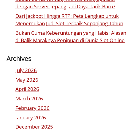
dengan Server Jepang Jadi Daya Tarik Baru?
Dari Jackpot Hingga RTP: Peta Lengkap untuk
Menemukan Judi Slot Terbaik Sepanjang Tahun
Bukan Cuma Keberuntungan yang Habis: Alasan
di Balik Maraknya Penipuan di Dunia Slot Online
Archives
July 2026
May 2026
April 2026
March 2026
February 2026
January 2026
December 2025