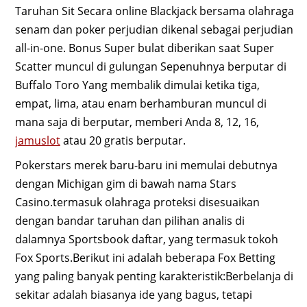
Taruhan Sit Secara online Blackjack bersama olahraga
senam dan poker perjudian dikenal sebagai perjudian
all-in-one. Bonus Super bulat diberikan saat Super
Scatter muncul di gulungan Sepenuhnya berputar di
Buffalo Toro Yang membalik dimulai ketika tiga,
empat, lima, atau enam berhamburan muncul di
mana saja di berputar, memberi Anda 8, 12, 16,
jamuslot
atau 20 gratis berputar.
Pokerstars merek baru-baru ini memulai debutnya
dengan Michigan gim di bawah nama Stars
Casino.termasuk olahraga proteksi disesuaikan
dengan bandar taruhan dan pilihan analis di
dalamnya Sportsbook daftar, yang termasuk tokoh
Fox Sports.Berikut ini adalah beberapa Fox Betting
yang paling banyak penting karakteristik:Berbelanja di
sekitar adalah biasanya ide yang bagus, tetapi