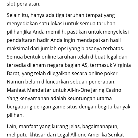
slot peralatan.
Selain itu, hanya ada tiga taruhan tempat yang
menyediakan satu lokasi untuk semua taruhan
pilihan:Jika Anda memilih, pastikan untuk menyeleksi
pendaftaran hadir Anda ingin mendapatkan hasil
maksimal dari jumlah opsi yang biasanya terbatas.
Semua bentuk online taruhan telah dibuat legal dan
tersedia di enam negara bagian AS, termasuk Virginia
Barat, yang telah dilegalkan secara online poker
Namun belum diluncurkan sebuah penerapan.
Manfaat Mendaftar untuk All-in-One Jaring Casino
Yang kenyamanan adalah keuntungan utama
bergabung dengan game situs dengan begitu banyak
pilihan.
Lain, manfaat yang kurang jelas, bagaimanapun,
meliputi: Ikhtisar dari Legal All-one Amerika Serikat