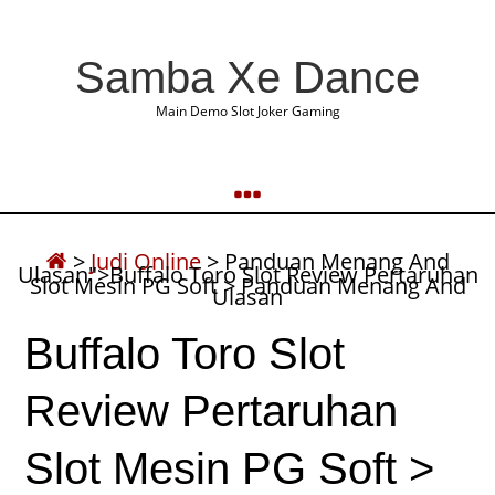
Samba Xe Dance
Main Demo Slot Joker Gaming
>
Judi Online
>
Panduan Menang And
Ulasan">Buffalo Toro Slot Review Pertaruhan
Slot Mesin PG Soft > Panduan Menang And
Ulasan
Buffalo Toro Slot
Review Pertaruhan
Slot Mesin PG Soft >