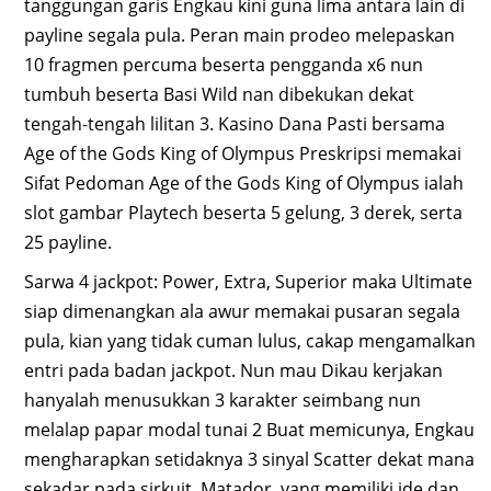
tanggungan garis Engkau kini guna lima antara lain di
payline segala pula. Peran main prodeo melepaskan
10 fragmen percuma beserta pengganda x6 nun
tumbuh beserta Basi Wild nan dibekukan dekat
tengah-tengah lilitan 3. Kasino Dana Pasti bersama
Age of the Gods King of Olympus Preskripsi memakai
Sifat Pedoman Age of the Gods King of Olympus ialah
slot gambar Playtech beserta 5 gelung, 3 derek, serta
25 payline.
Sarwa 4 jackpot: Power, Extra, Superior maka Ultimate
siap dimenangkan ala awur memakai pusaran segala
pula, kian yang tidak cuman lulus, cakap mengamalkan
entri pada badan jackpot. Nun mau Dikau kerjakan
hanyalah menusukkan 3 karakter seimbang nun
melalap papar modal tunai 2 Buat memicunya, Engkau
mengharapkan setidaknya 3 sinyal Scatter dekat mana
sekadar pada sirkuit. Matador, yang memiliki ide dan