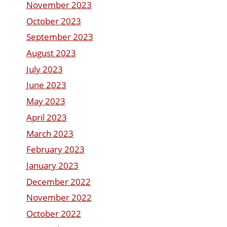
November 2023
October 2023
September 2023
August 2023
July 2023
June 2023
May 2023
April 2023
March 2023
February 2023
January 2023
December 2022
November 2022
October 2022