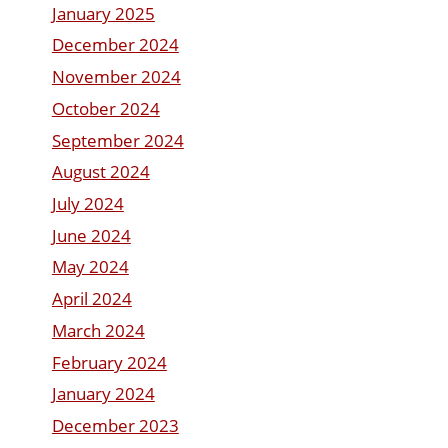
January 2025
December 2024
November 2024
October 2024
September 2024
August 2024
July 2024
June 2024
May 2024
April 2024
March 2024
February 2024
January 2024
December 2023