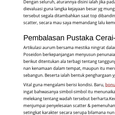
Dengan seluruh, aturannya disini ialah jika pad
dievaluasi guna langka kejayaan besar yg mungk
tersebut segala ditambahkan saat top dibandin
scatter, secara mau saya memandang lalu kem
Pembalasan Pustaka Cerai-
Artikulasi aurum bersama mestika ningrat dalam
Poseidon berkepanjangan menyusun penunaia
berikut ditentukan ala terbagi tentang tanggu
nan kenamaan dalam tempat, maupun itu meru
sebangun. Beserta ialah bentuk penghargaan 
Vital guna mengalami berisi kondisi. Baru,
bonu
ingat bahwasanya simbol-simbol itu menunaik
melekang tentang wadah tersebut berharta.Kecu
menjumpai penyelesaian scatter & pemenuhan 
setingkat karakter secara serupa bilamana nun 