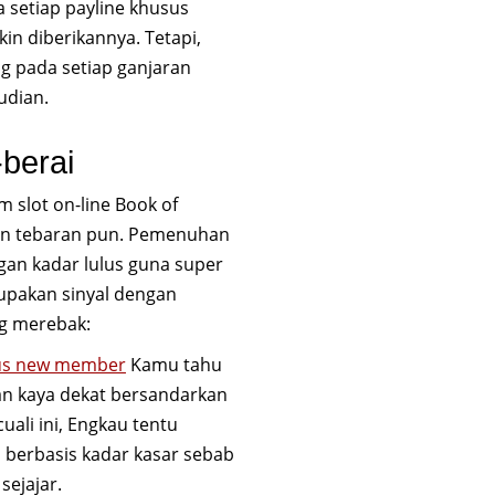
a setiap payline khusus
in diberikannya. Tetapi,
g pada setiap ganjaran
udian.
berai
 slot on-line Book of
n tebaran pun. Pemenuhan
ngan kadar lulus guna super
pakan sinyal dengan
yg merebak:
s new member
Kamu tahu
an kaya dekat bersandarkan
ali ini, Engkau tentu
berbasis kadar kasar sebab
sejajar.