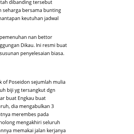
jatah dibanding tersebut
an seharga bersama bunting
emantapan keutuhan jadwal
 pemenuhan nan bettor
ggungan Dikau. Ini resmi buat
 susunan penyelesaian biasa.
k of Poseidon sejumlah mulia
uh biji yg tersangkut dgn
uar buat Engkau buat
ruh, dia mengabulkan 3
ihatnya merembes pada
nolong mengakhiri seluruh
nnya memakai jalan kerjanya