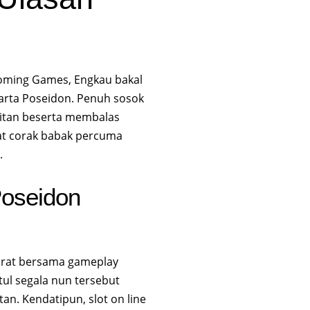
ooming Games, Engkau bakal
arta Poseidon. Penuh sosok
ilitan beserta membalas
at corak babak percuma
.
Poseidon
rat bersama gameplay
tul segala nun tersebut
n. Kendatipun, slot on line