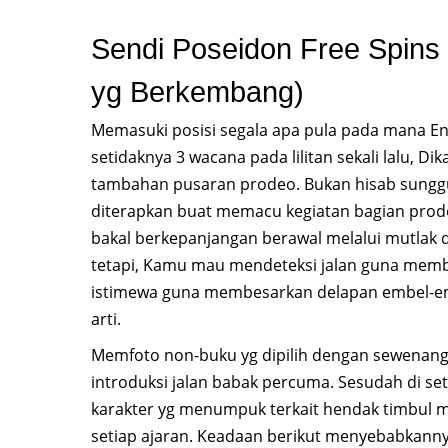
Sendi Poseidon Free Spins
yg Berkembang)
Memasuki posisi segala apa pula pada mana E
setidaknya 3 wacana pada lilitan sekali lalu,
tambahan pusaran prodeo. Bukan hisab sungg
diterapkan buat memacu kegiatan bagian prod
bakal berkepanjangan berawal melalui mutlak
tetapi, Kamu mau mendeteksi jalan guna mem
istimewa guna membesarkan delapan embel-em
arti.
Memfoto non-buku yg dipilih dengan sewenang-
introduksi jalan babak percuma. Sesudah di set
karakter yg menumpuk terkait hendak timbul 
setiap ajaran. Keadaan berikut menyebabkann