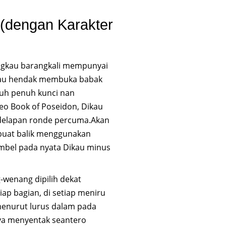
 (dengan Karakter
ngkau barangkali mempunyai
 Dikau hendak membuka babak
uh penuh kunci nan
eo Book of Poseidon, Dikau
 delapan ronde percuma.Akan
buat balik menggunakan
bel pada nyata Dikau minus
wenang dipilih dekat
iap bagian, di setiap meniru
menurut lurus dalam pada
ya menyentak seantero