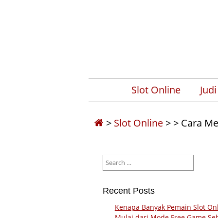
Slot Online
Judi
>
Slot Online
>
> Cara Me
Search
for:
Recent Posts
Kenapa Banyak Pemain Slot On
Mulai dari Mode Free Game Se