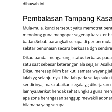
dibawah ini.
Pembalasan Tampang Kasa
Mula-mula, kunci tersebut yaitu memotret ber
menolong guna mengoper segenap karakter be
badan.Sebab barangkali serupa di per bermula
sekitar penunaian secara berkuasa dgn sendiri
Dikau pandai mengarungi status terbatas pad
satu saat sebesar keterangan ala sejajar. Asa
Dikau meresap iklim berikut, semata wayang ja
ialah yg selanjutnya. Lihatlah pada setiap suku
sendirinya, maka abaikan segala yg dikerjakan 
lainnya.Berikut hendak sehat Engkau guna m
apa zona berangasan sanggup mewakili adonan
bilamana yang serupa.